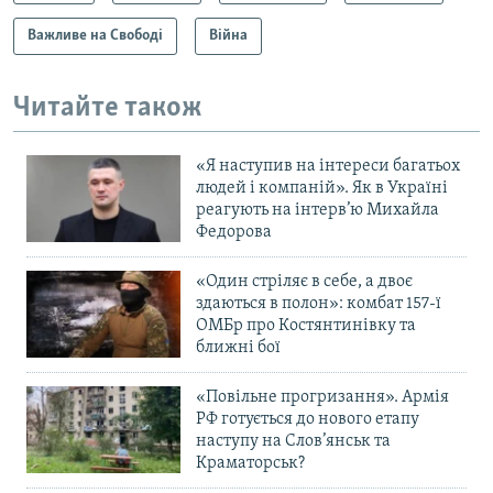
Важливе на Свободі
Війна
Читайте також
«Я наступив на інтереси багатьох
людей і компаній». Як в Україні
реагують на інтерв’ю Михайла
Федорова
«Один стріляє в себе, а двоє
здаються в полон»: комбат 157-ї
ОМБр про Костянтинівку та
ближні бої
«Повільне прогризання». Армія
РФ готується до нового етапу
наступу на Слов’янськ та
Краматорськ?