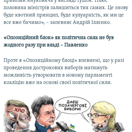
прийоми Януковича у вигляді тушок. Плюс
половина міністрів залишиться тих самих. Це знову
буде квотний принцип, буде кулуарність, як ми це
все вже бачимо», – запевняє Андрій Іллєнко.
«Опозиційний блок» як політична сила не був
жодного разу при владі – Павленко
Проте в «Опозиційному блоці» впевнені, що у разі
проведення дострокових виборів матимуть
можливість утворювати в новому парламенті
коаліцію вже на основі своєї політичної сили.