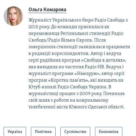
Ольга Комарова
Журналіст Українського бюро Радіо Свобода з
2015 року. До команди приєналася як
переможниця Регіональної стипендії Радіо
Свобода/Радіо Вільна Європа. Після
завершення стипендії залишилася працювати
в редакції кореспондентом. Автор і ведуча
серії радійних програм «Свобода в деталях»,
яка виходила на частотах Радіо НВ. Ведуча і
журналіст програми «Ньюзрум», автор серії
програм «Коротка пам'ять», які виходять на
Ютуб-каналі Радіо Свобода Україна. В
журналістиці працює з 2009 року. Починала
свій шлях з роботи на комунальному
телебаченні міста Южного Одеської області.
Україна
Політика
Суспільство
Економіка