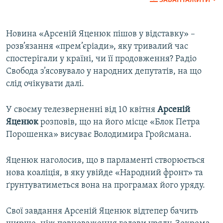
ЗАВАНТАЖИТИ
Новина «Арсеній Яценюк пішов у відставку» –
розв’язання «прем’єріади», яку тривалий час
спостерігали у країні, чи її продовження? Радіо
Свобода з’ясовувало у народних депутатів, на що
слід очікувати далі.
У своєму телезверненні від 10 квітня
Арсеній
Яценюк
розповів, що на його місце «Блок Петра
Порошенка» висуває Володимира Гройсмана.
Яценюк наголосив, що в парламенті створюється
нова коаліція, в яку увійде «Народний фронт» та
ґрунтуватиметься вона на програмах його уряду.
Свої завдання Арсеній Яценюк відтепер бачить