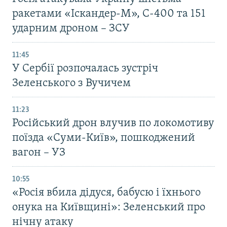
ракетами «Іскандер-М», С-400 та 151
ударним дроном – ЗСУ
11:45
У Сербії розпочалась зустріч
Зеленського з Вучичем
11:23
Російський дрон влучив по локомотиву
поїзда «Суми-Київ», пошкоджений
вагон – УЗ
10:55
«Росія вбила дідуся, бабусю і їхнього
онука на Київщині»: Зеленський про
нічну атаку