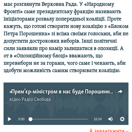
має розглянути Верховна Рада. У «Народному
Усі сайти RFE/RL
Фронті» саме президентську фракцію називають
ініціаторами розвалу попередньої коаліції. Проте
кажуть, що готові створити нову коаліцію з «Блоком
Петра Порошенка» зі всіма своїми голосами, аби не
допустити дострокових виборів. Інші політичні
сили заявляли про намір залишатися в опозиції. А
от в «Опозиційному блоці» вважають, що
перевибори не за горами, чого саме і чекають, аби
здобути можливість самим створювати коаліцію.
«Прем’єр-міністром в нас буде Порошенко» – думка депутата із «Народного фронту»
відео
Радіо Свобода
No media source currently available
0:00
10:24