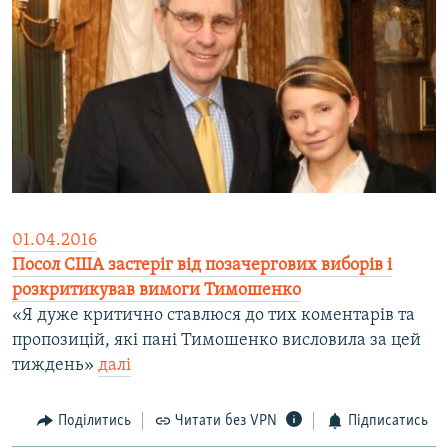
01.04.2016
Посол США застеріг від позачергових виборів і
розкритикував вимоги Тимошенко
«Я дуже критично ставлюся до тих коментарів та
пропозицій, які пані Тимошенко висловила за цей
тиждень»
далі
Поділитись
Читати без VPN
Підписатись