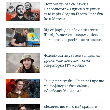
«Історія ще раз сміється з
Навроцького». Одним з перших
кавалерів Ордена Білого Орла був
Іван Мазепа
Від ейфорії до небажання жити.
Що відбувається з людьми після
звільнення із російського полону
Чоловік загинув і вона пішла на
фронт. «Це помста» – каже
операторка FPV «Білка»
Та, що планує бій. Як воює і про що
мріє офіцерка батальйону
«Свобода» Маргарита
«Боляче, що мого найкращого