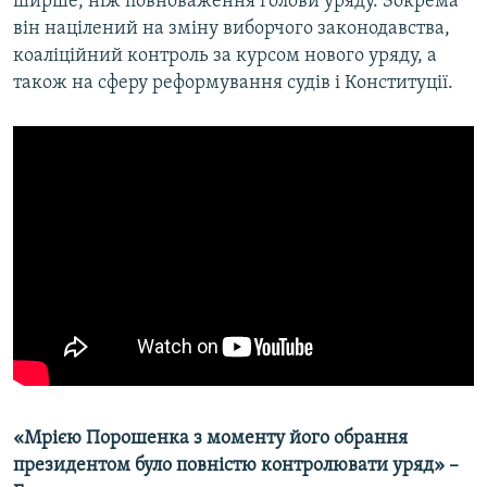
ширше, ніж повноваження голови уряду. Зокрема
він націлений на зміну виборчого законодавства,
коаліційний контроль за курсом нового уряду, а
також на сферу реформування судів і Конституції.
«Мрією Порошенка з моменту його обрання
президентом було повністю контролювати уряд» –