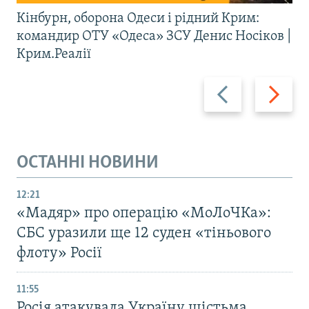
Кінбурн, оборона Одеси і рідний Крим:
командир ОТУ «Одеса» ЗСУ Денис Носіков |
Крим.Реалії
Назад
Вперед
ОСТАННІ НОВИНИ
12:21
«Мадяр» про операцію «МоЛоЧКа»:
СБС уразили ще 12 суден «тіньового
флоту» Росії
11:55
Росія атакувала Україну шістьма