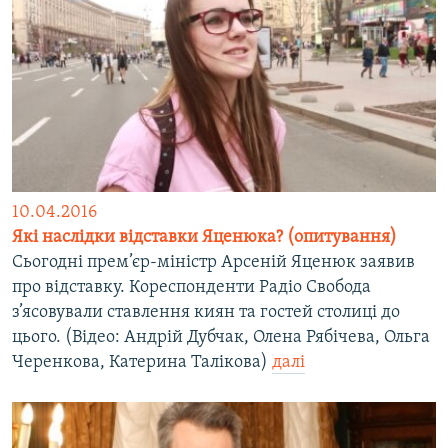
10.04.2016
Які наслідки відставки Яценюка? (опитування)
Сьогодні прем’єр-міністр Арсеній Яценюк заявив
про відставку. Кореспонденти Радіо Свобода
з’ясовували ставлення киян та гостей столиці до
цього. (Відео: Андрій Дубчак, Олена Рябічева, Ольга
Черенкова, Катерина Талікова)
далі