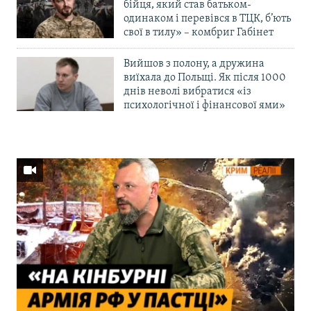
бійця, який став батьком-
одинаком і перевівся в ТЦК, б’ють
свої в тилу» – комбриг Габінет
Вийшов з полону, а дружина
виїхала до Польщі. Як після 1000
днів неволі вибратися «із
психологічної і фінансової ями»