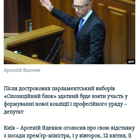
МУЛЬТИМЕДІА
ФОТО
СПЕЦПРОЄКТИ
ПОДКАСТИ
КРИМ РЕАЛІЇ
РУС
Арсеній Яценюк
УКР
КТАТ
Після дострокових парламентський виборів
«Опозиційний блок» здатний буде взяти участь у
ДОЛУЧАЙСЯ!
формуванні нової коаліції і професійного уряду –
депутат
Київ – Арсеній Яценюк оголосив про свою відставку
з посади прем’єр-міністра, і у вівторок, 12 квітня, її