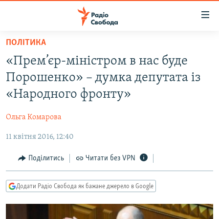
Доступність
посилання
Перейти
ПОЛІТИКА
до
РАДІО СВОБОДА – 70 РОКІВ
«Прем’єр-міністром в нас буде
основного
ВСЕ ЗА ДОБУ
матеріалу
Порошенко» – думка депутата із
СТАТТІ
Перейти
«Народного фронту»
до
ВІЙНА
ПОЛІТИКА
основної
Ольга Комарова
РОСІЙСЬКА «ФІЛЬТРАЦІЯ»
ЕКОНОМІКА
навігації
Перейти
11 квітня 2016, 12:40
ДОНБАС.РЕАЛІЇ
СУСПІЛЬСТВО
до
КРИМ.РЕАЛІЇ
КУЛЬТУРА
Поділитись
Читати без VPN
пошуку
ТИ ЯК?
СПОРТ
Додати Радіо Свобода як бажане джерело в Google
СХЕМИ
УКРАЇНА
КИТАЙ.ВИКЛИКИ
СВІТ