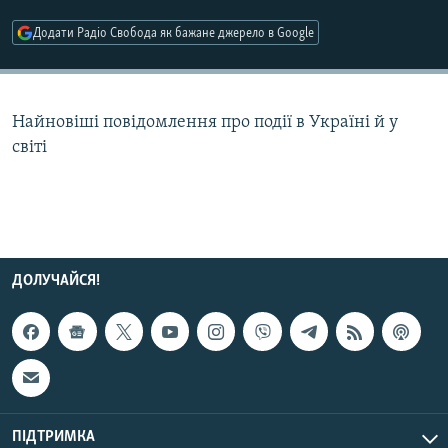
МУЛЬТИМЕДІА
Додати Радіо Свобода як бажане джерело в Google
ФОТО
СПЕЦПРОЄКТИ
Найновіші повідомлення про події в Україні й у
ПОДКАСТИ
світі
КРИМ РЕАЛІЇ
РУС
УКР
КТАТ
ДОЛУЧАЙСЯ!
ДОЛУЧАЙСЯ!
ПІДТРИМКА