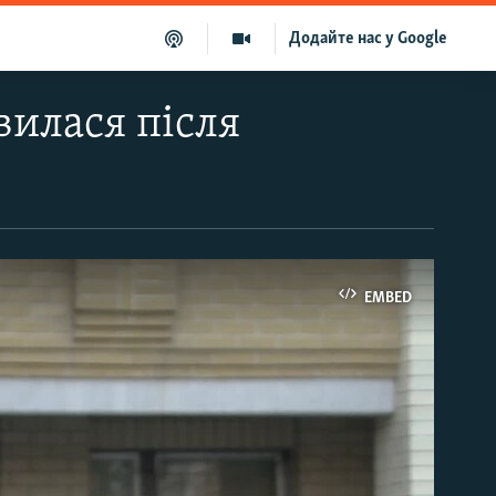
Додайте нас у Google
вилася після
EMBED