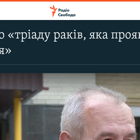
о «тріаду раків, яка проя
я»