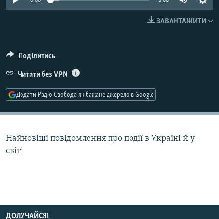
0:00
3:00
МУЛЬТИМЕДІА
ЗАВАНТАЖИТИ
ФОТО
СПЕЦПРОЄКТИ
Поділитись
ПОДКАСТИ
Читати без VPN
КРИМ РЕАЛІЇ
Додати Радіо Свобода як бажане джерело в Google
РУС
УКР
КТАТ
Найновіші повідомлення про події в Україні й у
світі
ДОЛУЧАЙСЯ!
ДОЛУЧАЙСЯ!