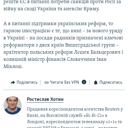
решти ЄС в питанні потреби санкцій проти Росії за
війну на сході України та анексію Криму.
А в питанні підтримки українських реформ, то
гарною ілюстрацією є те, що нині – за нового уряду
в Україні – на посади радників призначені ключові
реформатори з двох країн Вишеградської групи –
архітектор польських реформ Лєшек Бальцерович і
колишній міністр фінансів Словаччини Іван
Міклош.
Поділитись
Читати без VPN
Підписатись
Ростислав Хотин
Працював кореспондентом агентства Reuters у
Києві, на Всесвітній службі «Бі-Бі-Сі» в
Лондоні, кореспондентом телеканалу «1+1» та