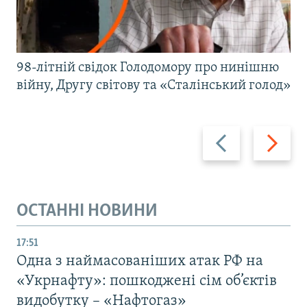
98-літній свідок Голодомору про нинішню
війну, Другу світову та «Сталінський голод»
Назад
Вперед
ОСТАННІ НОВИНИ
17:51
Одна з наймасованіших атак РФ на
«Укрнафту»: пошкоджені сім об’єктів
видобутку – «Нафтогаз»