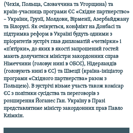
(Чехія, Польща, Словаччина та Угорщина) та
Усі сайти RFE/RL
країн-учасниць програми ЄС «Східне партнерство»
– України, Грузії, Молдови, Вірменії, Азербайджану
та Білорусі. Як очікується, конфлікт на Донбасі та
підтримка реформ в Україні будуть одними з
пріоритетів зустріч глав дипломатій «четвірки» і
«п’ятірки», до яких в якості запрошений гостей
мають долучитися міністри закордонних справ
Німеччини (головує нині в ОБСЄ), Нідерландів
(головують нині в ЄС) та Швеції (країна-ініціатор
програми «Східного партнерства» разом з
Польщею). В зустрічі візьме участь також комісар
ЄС з політики сусідства та переговорів з
розширення Йоганес Ган. Україну в Празі
представлятиме міністр закордонних прав Павло
Клімкін.