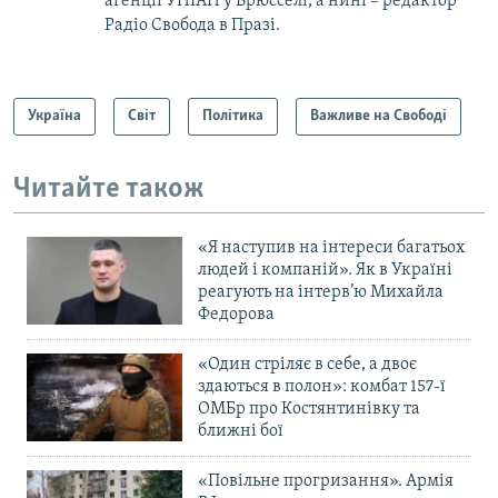
агенції УНІАН у Брюсселі, а нині – редактор
Радіо Свобода в Празі.
Україна
Світ
Політика
Важливе на Свободі
Читайте також
«Я наступив на інтереси багатьох
людей і компаній». Як в Україні
реагують на інтерв’ю Михайла
Федорова
«Один стріляє в себе, а двоє
здаються в полон»: комбат 157-ї
ОМБр про Костянтинівку та
ближні бої
«Повільне прогризання». Армія