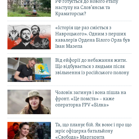
РФ готується до нового етапу
наступу на Слов’янськ та
Краматорськ?
«Історія ще раз сміється з
Навроцького». Одним з перших
кавалерів Ордена Білого Орла був
Іван Мазепа
Від ейфорії до небажання жити.
Що відбувається з людьми після
звільнення із російського полону
Чоловік загинув і вона пішла на
фронт. «Це помста» – каже
операторка FPV «Білка»
Та, що планує бій. Як воює і про що
мріє офіцерка батальйону
«Свобода» Маргарита