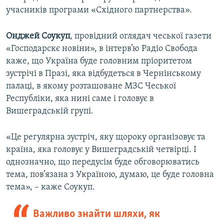
учасників програми «Східного партнерства».
Онджей Соукуп
, провідний оглядач чеської газети
«Господарскє новіни», в інтерв’ю Радіо Свобода
каже, що Україна буде головним пріоритетом
зустрічі в Празі, яка відбудеться в Чернінському
палаці, в якому розташоване МЗС Чеської
Республіки, яка нині саме і головує в
Вишеградській групі.
«Це регулярна зустріч, яку щороку організовує та
країна, яка головує у Вишеградській четвірці. І
однозначно, що передусім буде обговорюватись
тема, пов’язана з Україною, думаю, це буде головна
тема», – каже Соукуп.
Важливо знайти шляхи, як