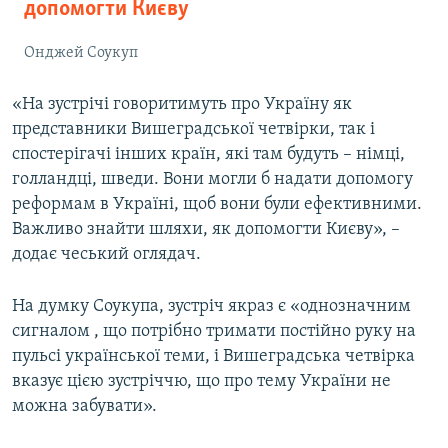
допомогти Києву
Онджей Соукуп
«На зустрічі говоритимуть про Україну як
представники Вишеградської четвірки, так і
спостерігачі інших країн, які там будуть – німці,
голландці, шведи. Вони могли б надати допомогу
реформам в Україні, щоб вони були ефективними.
Важливо знайти шляхи, як допомогти Києву», –
додає чеський оглядач.
На думку Соукупа, зустріч якраз є «однозначним
сигналом , що потрібно тримати постійно руку на
пульсі української теми, і Вишеградська четвірка
вказує цією зустріччю, що про тему України не
можна забувати».