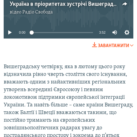
Україна в пріоритетах зустрічі Вишеградської групи і «Східного партнерства»
відео
Радіо Свобода
No media source currently available
0:00
3:52
ЗАВАНТАЖИТИ
Вишеградську четвірку, яка в лютому цього року
відзначила рівно чверть століття свого існування,
вважають одним з найактивніших регіональних
утворень всередині Євросоюзу і певним
локомотивом підтримки європейської інтеграції
України. Та навіть більше – саме країни Вишеграду,
також Балтії і Швеції вважаються такими, що
постійно тримають на європейських
зовнішньополітичних радарах увагу до
пострадянського простору і зокрема до п’ятьох