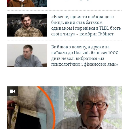
«Боляче, що мого найкращого
бійця, який став батьком-
одинаком і перевівся в ТЦК, б’ють
свої в тилу» – комбриг Габінет
Вийшов з полону, а дружина
виїхала до Польщі. Як після 1000
днів неволі вибратися «із
психологічної і фінансової ями»