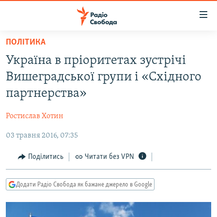
Доступність
посилання
Перейти
ПОЛІТИКА
до
РАДІО СВОБОДА – 70 РОКІВ
Україна в пріоритетах зустрічі
основного
ВСЕ ЗА ДОБУ
матеріалу
Вишеградської групи і «Східного
СТАТТІ
Перейти
партнерства»
до
ВІЙНА
ПОЛІТИКА
основної
Ростислав Хотин
РОСІЙСЬКА «ФІЛЬТРАЦІЯ»
ЕКОНОМІКА
навігації
Перейти
03 травня 2016, 07:35
ДОНБАС.РЕАЛІЇ
СУСПІЛЬСТВО
до
КРИМ.РЕАЛІЇ
КУЛЬТУРА
Поділитись
Читати без VPN
пошуку
ТИ ЯК?
СПОРТ
Додати Радіо Свобода як бажане джерело в Google
СХЕМИ
УКРАЇНА
КИТАЙ.ВИКЛИКИ
СВІТ