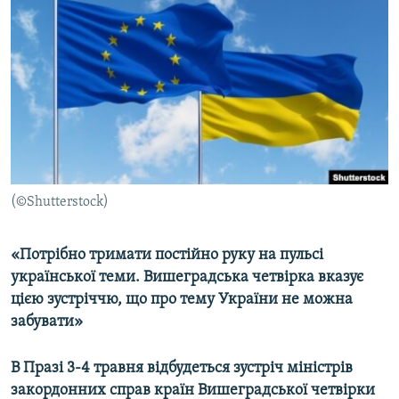
МУЛЬТИМЕДІА
ФОТО
СПЕЦПРОЄКТИ
ПОДКАСТИ
КРИМ РЕАЛІЇ
РУС
(©Shutterstock)
УКР
КТАТ
«Потрібно тримати постійно руку на пульсі
української теми. Вишеградська четвірка вказує
ДОЛУЧАЙСЯ!
цією зустріччю, що про тему України не можна
забувати»
В Празі 3-4 травня відбудеться зустріч міністрів
закордонних справ країн Вишеградської четвірки