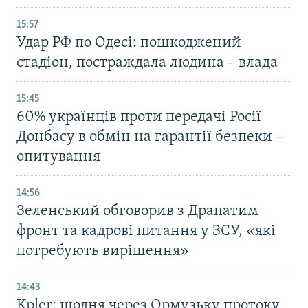
15:57
Удар РФ по Одесі: пошкоджений
стадіон, постраждала людина – влада
15:45
60% українців проти передачі Росії
Донбасу в обмін на гарантії безпеки –
опитування
14:56
Зеленський обговорив з Драпатим
фронт та кадрові питання у ЗСУ, «які
потребують вирішення»
14:43
Kpler: щодня через Ормузьку протоку