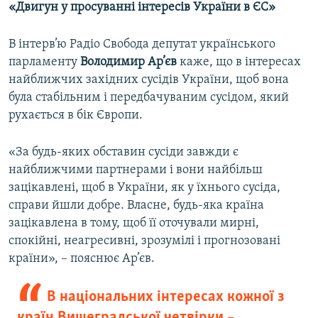
«Двигун у просуванні інтересів України в ЄС»
В інтерв’ю Радіо Свобода депутат українського
парламенту
Володимир Ар’єв
каже, що в інтересах
найближчих західних сусідів України, щоб вона
була стабільним і передбачуваним сусідом, який
рухається в бік Європи.
«За будь-яких обставин сусіди завжди є
найближчими партнерами і вони найбільш
зацікавлені, щоб в України, як у їхнього сусіда,
справи йшли добре. Власне, будь-яка країна
зацікавлена в тому, щоб її оточували мирні,
спокійні, неагресивні, зрозумілі і прогнозовані
країни», – пояснює Ар’єв.
В національних інтересах кожної з
країн Вишеградської четвірки –