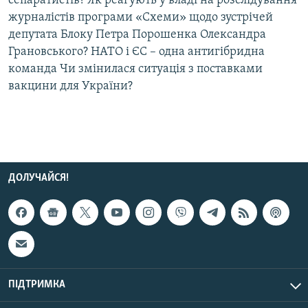
сепаратистів? Як реагують у владі на розслідування
Усі сайти RFE/RL
журналістів програми «Схеми» щодо зустрічей
депутата Блоку Петра Порошенка Олександра
Грановського? НАТО і ЄС – одна антигібридна
команда Чи змінилася ситуація з поставками
вакцини для України?
ДОЛУЧАЙСЯ!
ПІДТРИМКА