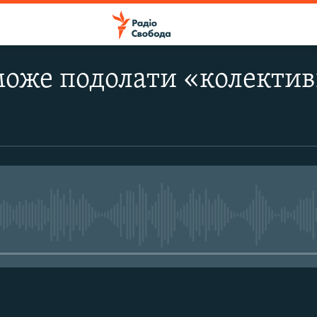
оже подолати «колектив
No media source currently avail