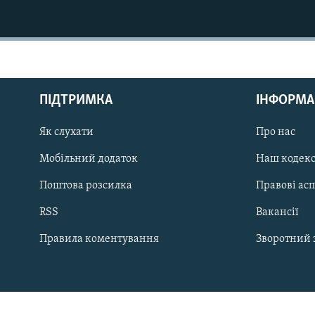
МУЛЬТИМЕДІА
ФОТО
СПЕЦПРОЄКТИ
ПОДКАСТИ
ПІДТРИМКА
ІНФОРМА
Як слухати
Про нас
Мобільний додаток
Наш кодек
КРИМ РЕАЛІЇ
Поштова розсилка
Правові ас
РУС
RSS
Вакансії
УКР
Правила коментування
Зворотний 
КТАТ
ДОЛУЧАЙСЯ!