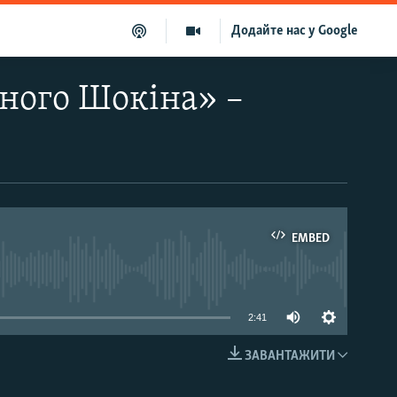
Додайте нас у Google
ного Шокіна» –
EMBED
able
2:41
ЗАВАНТАЖИТИ
EMBED