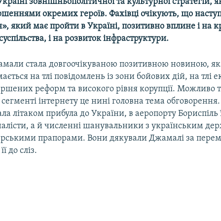
 Україні зовнішньополітичної та культурної стратегій, 
ршеннями окремих героїв. Фахівці очікують, що насту
, який має пройти в Україні, позитивно вплине і на к
суспільства, і на розвиток інфраструктури.
мали стала довгоочікуваною позитивною новиною, як
ається на тлі повідомлень із зони бойових дій, на тлі 
ершених реформ та високого рівня корупції. Можливо 
сегменті інтернету це нині головна тема обговорення. 
а літаком прибула до України, в аеропорту Бориспіль ї
алісти, а й численні шанувальники з українським де
рськими прапорами. Вони дякували Джамалі за перемо
ї до сліз.