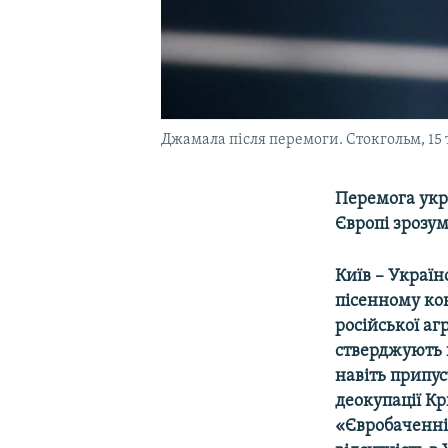
Джамала після перемоги. Стокгольм, 15 
Перемога укр
Європі зрозум
Київ – Україн
пісенному кон
російської аг
стверджують 
навіть припу
деокупації Кр
«Євробаченні»