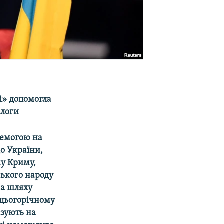
і» допомогла
ологи
ремогою на
о України,
му Криму,
ського народу
на шляху
 цьогорічному
азують на