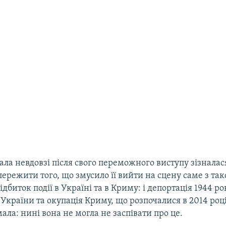
а невдовзі після свого переможного виступу зізналася
пережити того, що змусило її вийти на сцену саме з та
дбиток події в Україні та в Криму: і депортація 1944 рок
 України та окупація Криму, що розпочалися в 2014 році
ла: нині вона не могла не заспівати про це.