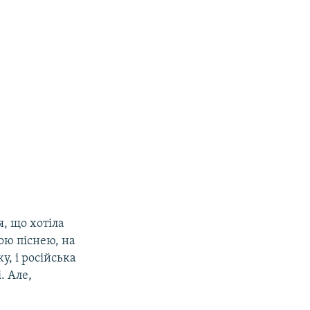
, що хотіла
кою піснею, на
у, і російська
. Але,