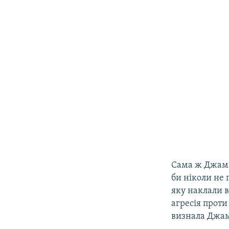
Сама ж Джамал
би ніколи не 
яку наклали ві
агресія проти
визнала Джама