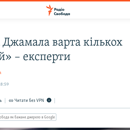
 Джамала варта кількох
й» – експерти
а
18:59
ь
Читати без VPN
обода як бажане джерело в Google