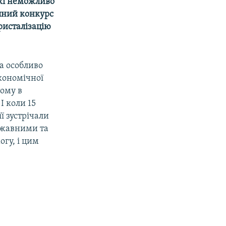
які неможливо
пний конкурс
ристалізацію
а особливо
економічної
тому в
І коли 15
ї зустрічали
ржавними та
гу, і цим