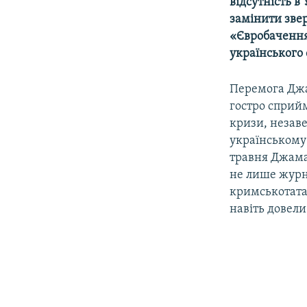
відсутність в
замінити зве
«Євробачення»
українського 
Перемога Джа
гостро сприйм
кризи, незав
українському 
травня Джамал
не лише журн
кримськотата
навіть довели ї