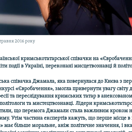
травня 2016 року
аїнської кримськотатарської співачки на «Євробаченн
іти події в Україні, переконані мисцетвознавці й політ
ська співачка Джамала, яка повернулася до Києва з пе
курсі «Євробачення», змогла привернути увагу світу д
ресії та переслідування кримських татар в анексовано
політологи та мистецтвознавці. Лідери кримськотатар
стили, що перемога Джамали стала важливим кроком 
иму. Утім частина експертів кажуть, що перше місце в
 має більше моральне, аніж політичне значення, і вк