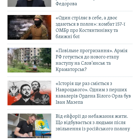
Федорова
«Один стріляє в себе, а двоє
здаються в полон»: комбат 157-ї
ОМБр про Костянтинівку та
ближні бої
«Повільне прогризання». Армія
РФ готується до нового етапу
наступу на Слов’янськ та
Краматорськ?
«Історія ще раз сміється з
Навроцького». Одним з перших
кавалерів Ордена Білого Орла був
Іван Мазепа
Від ейфорії до небажання жити.
Що відбувається з людьми після
звільнення із російського полону