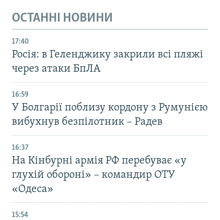
ОСТАННІ НОВИНИ
17:40
Росія: в Геленджику закрили всі пляжі
через атаки БпЛА
16:59
У Болгарії поблизу кордону з Румунією
вибухнув безпілотник – Радев
16:37
На Кінбурні армія РФ перебуває «у
глухій обороні» – командир ОТУ
«Одеса»
15:54