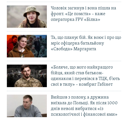
Чоловік загинув і вона пішла на
фронт. «Це помста» – каже
операторка FPV «Білка»
Та, що планує бій. Як воює і про що
мріє офіцерка батальйону
«Свобода» Маргарита
«Боляче, що мого найкращого
бійця, який став батьком-
одинаком і перевівся в ТЦК, б’ють
свої в тилу» – комбриг Габінет
Вийшов з полону, а дружина
виїхала до Польщі. Як після 1000
днів неволі вибратися «із
психологічної і фінансової ями»