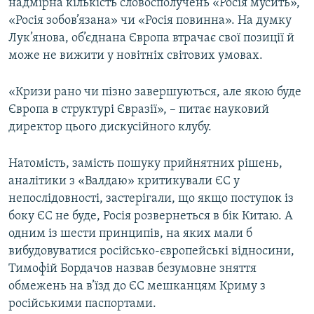
надмірна кількість словосполучень «Росія мусить»,
«Росія зобов’язана» чи «Росія повинна». На думку
Лук’янова, об’єднана Європа втрачає свої позиції й
може не вижити у новітніх світових умовах.
«Кризи рано чи пізно завершуються, але якою буде
Європа в структурі Євразії», – питає науковий
директор цього дискусійного клубу.
Натомість, замість пошуку прийнятних рішень,
аналітики з «Валдаю» критикували ЄС у
непослідовності, застерігали, що якщо поступок із
боку ЄС не буде, Росія розвернеться в бік Китаю. А
одним із шести принципів, на яких мали б
вибудовуватися російсько-європейські відносини,
Тимофій Бордачов назвав безумовне зняття
обмежень на в’їзд до ЄС мешканцям Криму з
російськими паспортами.