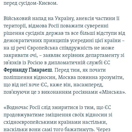
перед сусідом-Києвом.
Військовий напад на Україну, анексія частини її
території, відмова Росії поважати суверенні
рішення сусідніх держав та все більші відступи від
демократичних принципів усередині цієї країни –
на ці речі Європейська співдружність не може
закривати очі, – заявляє керівник департаменту зі
зв’язків із Росією в дипломатичній службі ЄС
Фернанду Ґімараеш
. Перед тим, як почати
поліпшення відносин, Москва повинна зрозуміти,
що від неї хоче ЄС, каже він, насамперед,
пов’язуючи це з виконанням росіянами «Мінська».
«Водночас Росії слід змиритися із тим, що ЄС
продовжуватиме зміцнення своїх відносин зі
східноєвропейськими країнами настільки,
наскільки вони самі того бажатимуть. Через