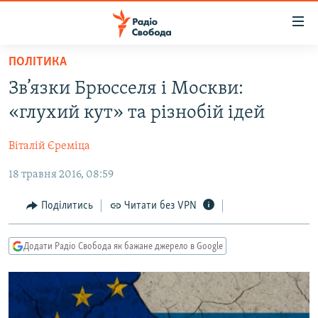
Доступність
посилання
Перейти
ПОЛІТИКА
до
РАДІО СВОБОДА – 70 РОКІВ
Зв’язки Брюсселя і Москви:
основного
ВСЕ ЗА ДОБУ
матеріалу
«глухий кут» та різнобій ідей
СТАТТІ
Перейти
до
Віталій Єреміца
ВІЙНА
ПОЛІТИКА
основної
18 травня 2016, 08:59
РОСІЙСЬКА «ФІЛЬТРАЦІЯ»
ЕКОНОМІКА
навігації
Перейти
ДОНБАС.РЕАЛІЇ
СУСПІЛЬСТВО
Поділитись
Читати без VPN
до
КРИМ.РЕАЛІЇ
КУЛЬТУРА
пошуку
Додати Радіо Свобода як бажане джерело в Google
ТИ ЯК?
СПОРТ
СХЕМИ
УКРАЇНА
КИТАЙ.ВИКЛИКИ
СВІТ