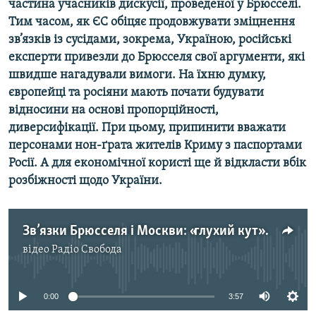
частина учасників дискусії, проведеної у Брюсселі.
Усі сайти RFE/RL
Тим часом, як ЄС обіцяє продовжувати зміцнення
зв’язків із сусідами, зокрема, Україною, російські
експерти привезли до Брюсселя свої аргументи, які
швидше нагадували вимоги. На їхню думку,
європейці та росіяни мають почати будувати
відносини на основі пропорційності,
диверсифікації. При цьому, припинити вважати
персонами нон-ґрата жителів Криму з паспортами
Росії. А для економічної користі ще й відкласти вбік
розбіжності щодо України.
Зв’язки Брюсселя і Москви: «глухий кут» та різнобій ідей
відео
Радіо Свобода
No media source currently available
0:00
3:57