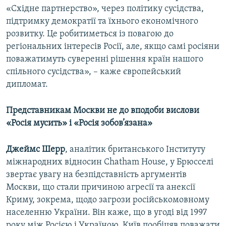
«Східне партнерство», через політику сусідства,
підтримку демократії та їхнього економічного
розвитку. Це робитиметься із повагою до
регіональних інтересів Росії, але, якщо самі росіяни
поважатимуть суверенні рішення країн нашого
спільного сусідства», – каже європейський
дипломат.
Представникам Москви не до вподоби вислови
«Росія мусить» і «Росія зобов’язана»
Джеймс Шерр
, аналітик британського Інституту
міжнародних відносин Chatham House, у Брюсселі
звертає увагу на безпідставність аргументів
Москви, що стали причиною агресії та анексії
Криму, зокрема, щодо загрози російськомовному
населенню України. Він каже, що в угоді від 1997
року між Росією і Україною, Київ пообіцяв поважати