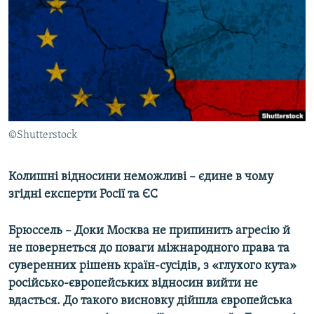
МУЛЬТИМЕДІА
ФОТО
СПЕЦПРОЄКТИ
ПОДКАСТИ
КРИМ РЕАЛІЇ
©Shutterstock
РУС
УКР
Колишні відносини неможливі – єдине в чому
згідні експерти Росії та ЄС
КТАТ
Брюссель – Доки Москва не припинить агресію й
ДОЛУЧАЙСЯ!
не повернеться до поваги міжнародного права та
суверенних рішень країн-сусідів, з «глухого кута»
російсько-європейських відносин вийти не
вдасться. До такого висновку дійшла європейська