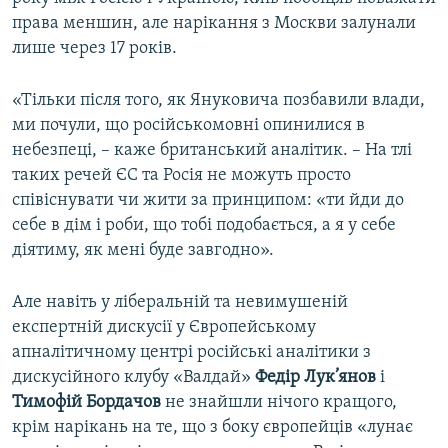
права меншин, але нарікання з Москви залунали
лише через 17 років.
«Тільки після того, як Януковича позбавили влади,
ми почули, що російськомовні опинилися в
небезпеці, – каже британський аналітик. – На тлі
таких речей ЄС та Росія не можуть просто
співіснувати чи жити за принципом: «ти йди до
себе в дім і роби, що тобі подобається, а я у себе
діятиму, як мені буде завгодно».
Але навіть у ліберальній та невимушеній
експертній дискусії у Європейському
апналітичному центрі російські аналітики з
дискусійного клубу «Валдай»
Федір Лук’янов
і
Тимофій Бордачов
не знайшли нічого кращого,
крім нарікань на те, що з боку європейців «лунає