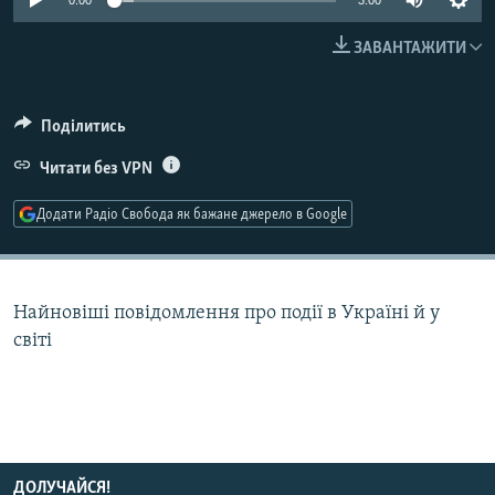
0:00
3:00
МУЛЬТИМЕДІА
ЗАВАНТАЖИТИ
ФОТО
СПЕЦПРОЄКТИ
Поділитись
ПОДКАСТИ
Читати без VPN
КРИМ РЕАЛІЇ
Додати Радіо Свобода як бажане джерело в Google
РУС
УКР
КТАТ
Найновіші повідомлення про події в Україні й у
світі
ДОЛУЧАЙСЯ!
ДОЛУЧАЙСЯ!