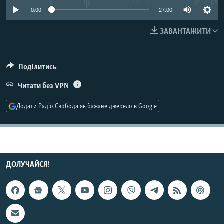
МУЛЬТИМЕДІА
0:00
27:00
ФОТО
ЗАВАНТАЖИТИ
СПЕЦПРОЄКТИ
ПОДКАСТИ
Поділитись
Читати без VPN
КРИМ РЕАЛІЇ
РУС
Додати Радіо Свобода як бажане джерело в Google
УКР
КТАТ
ДОЛУЧАЙСЯ!
ДОЛУЧАЙСЯ!