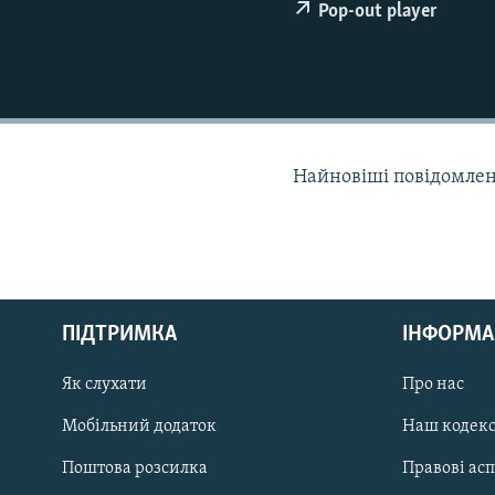
МУЛЬТИМЕДІА
Pop-out player
ФОТО
СПЕЦПРОЄКТИ
ПОДКАСТИ
Найновіші повідомлення
КРИМ РЕАЛІЇ
РУС
ПІДТРИМКА
ІНФОРМА
УКР
КТАТ
Як слухати
Про нас
Мобільний додаток
Наш кодек
ДОЛУЧАЙСЯ!
Поштова розсилка
Правові ас