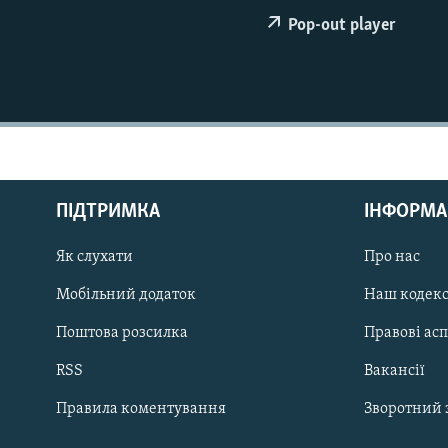
КИТАЙ.ВИКЛИКИ
Pop-out player
МУЛЬТИМЕДІА
ФОТО
СПЕЦПРОЄКТИ
ПОДКАСТИ
ПІДТРИМКА
ІНФОРМА
КРИМ РЕАЛІЇ
Як слухати
Про нас
РУС
Мобільний додаток
Наш кодек
УКР
Поштова розсилка
Правові ас
КТАТ
RSS
Вакансії
ДОЛУЧАЙСЯ!
Правила коментування
Зворотний 