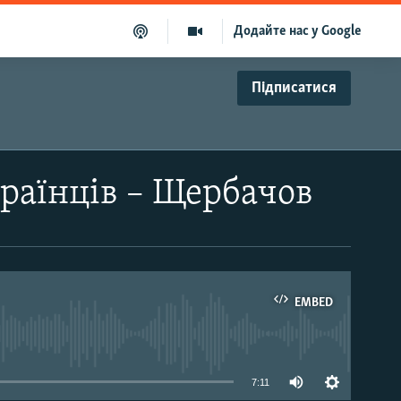
Додайте нас у Google
Підписатися
країнців – Щербачов
EMBED
able
7:11