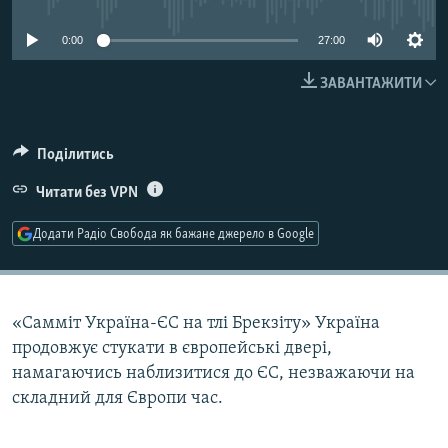
МУЛЬТИМЕДІА
0:00
27:00
ФОТО
ЗАВАНТАЖИТИ
СПЕЦПРОЄКТИ
ПОДКАСТИ
Поділитись
КРИМ РЕАЛІЇ
Читати без VPN
РУС
Додати Радіо Свобода як бажане джерело в Google
УКР
КТАТ
«Самміт Україна-ЄС на тлі Брекзіту» Україна
ДОЛУЧАЙСЯ!
продовжує стукати в європейські двері,
намагаючись наблизитися до ЄС, незважаючи на
складний для Європи час.