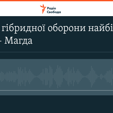
ї гібридної оборони найб
– Магда
No media source currently avail