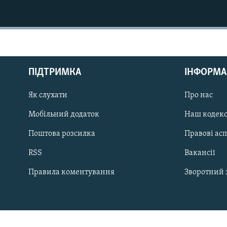
МУЛЬТИМЕДІА
ФОТО
СПЕЦПРОЄКТИ
ПОДКАСТИ
ПІДТРИМКА
ІНФОРМА
Як слухати
Про нас
Мобільний додаток
Наш кодек
КРИМ РЕАЛІЇ
Поштова розсилка
Правові ас
РУС
RSS
Вакансії
УКР
Правила коментування
Зворотний 
КТАТ
ДОЛУЧАЙСЯ!