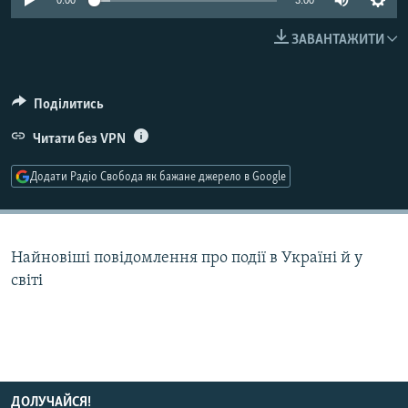
0:00
3:00
КИТАЙ.ВИКЛИКИ
ЗАВАНТАЖИТИ
МУЛЬТИМЕДІА
ФОТО
Поділитись
СПЕЦПРОЄКТИ
Читати без VPN
ПОДКАСТИ
Додати Радіо Свобода як бажане джерело в Google
КРИМ РЕАЛІЇ
РУС
УКР
Найновіші повідомлення про події в Україні й у
світі
КТАТ
ДОЛУЧАЙСЯ!
ДОЛУЧАЙСЯ!