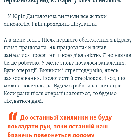
серйозно хворий), в лікарні у Києві опинилися.
– У Юрія Даниловича виявили все ж таки
онкологію. І він проходить лікування.
А в мене теж… Після першого обстеження я відразу
почав працювати. Як працювати? Я почав
займатися просвітницькою діяльністю. Я не назвав
би це роботою. У мене знову почалося запалення.
Були операції. Виявили і стрептодермію, якесь
захворювання, і золотистий стафілокок, і все, що
можна повиявляли. Будемо робити вакцинацію.
Коли рани після операції загояться, то будемо
лікуватися далі.
До останньої хвилинки не буду
покладати рук, поки останній наш
бранець повернеться додому