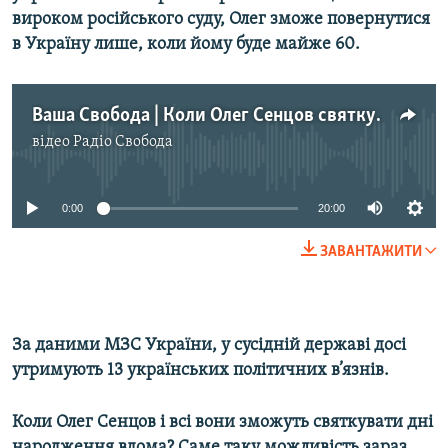
вироком російського суду, Олег зможе повернутися
Усі сайти RFE/RL
в Україну лише, коли йому буде майже 60.
Ваша Свобода | Коли Олег Сенцов святкуватиме день народження вдома?
відео
Радіо Свобода
No media source currently available
0:00
20:00
ЗАВАНТАЖИТИ
За даними МЗС України, у сусідній державі досі
утримують 13 українських політичних в’язнів.
Коли Олег Сенцов і всі вони зможуть святкувати дні
народження вдома? Саме таку можливість зараз