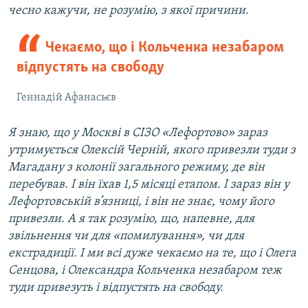
чесно кажучи, не розумію, з якої причини.
Чекаємо, що і Кольченка незабаром
відпустять на свободу
Геннадій Афанасьєв
Я знаю, що у Москві в СІЗО «Лефортово» зараз
утримується Олексій Черній, якого привезли туди з
Магадану з колонії загального режиму, де він
перебував. І він їхав 1,5 місяці етапом. І зараз він у
Лефортовській в’язниці, і він не знає, чому його
привезли. А я так розумію, що, напевне, для
звільнення чи для «помилування», чи для
екстрадиції. І ми всі дуже чекаємо на те, що і Олега
Сенцова, і Олександра Кольченка незабаром теж
туди привезуть і відпустять на свободу.