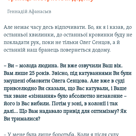
Геннадій Афанасьєв
Але немає часу десь відпочивати. Бо, як я і казав, до
останньої хвилинки, до останньої кровинки буду не
покладати рук, поки не тільки Олег Сенцов, а й
останній наш бранець повернеться додому.
– Ви – молода людина. Ви вже озвучили Ваш вік.
Вам лише 25 років. Звісно, під катуваннями Ви були
змушені обмовити Олега Сенцова. Але вже в суді
привселюдно Ви сказали, що Вас катували, і Ваше
так зване «зізнання» було абсолютно незаконне –
його із Вас вибили. Потім у зоні, в колонії і так
далі… Що Вам надавало привід для оптимізму? Як
Ви трималися?
– У мене була лише боротьба. Коли я після суду