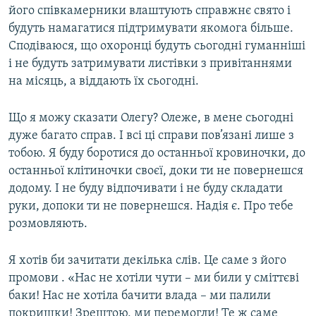
його співкамерники влаштують справжнє свято і
будуть намагатися підтримувати якомога більше.
Сподіваюся, що охоронці будуть сьогодні гуманніші
і не будуть затримувати листівки з привітаннями
на місяць, а віддають їх сьогодні.
Що я можу сказати Олегу? Олеже, в мене сьогодні
дуже багато справ. І всі ці справи пов’язані лише з
тобою. Я буду боротися до останньої кровиночки, до
останньої клітиночки своєї, доки ти не повернешся
додому. І не буду відпочивати і не буду складати
руки, допоки ти не повернешся. Надія є. Про тебе
розмовляють.
Я хотів би зачитати декілька слів. Це саме з його
промови . «Нас не хотіли чути – ми били у сміттєві
баки! Нас не хотіла бачити влада – ми палили
покришки! Зрештою, ми перемогли! Те ж саме