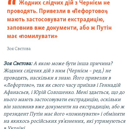
Жодних слідчих дій з Чернієм не
проводять. Привезли в «Лефортово»,
мають застосовувати екстрадицію,
заповнив вже документи, або ж Путін
має «помилувати»
Зоя Свєтова
Зоя Свєтова:
А якою може бути інша причина?
Жодних слідчих дій з ним (Чернієм – ред.) не
проводять, наскільки я знаю. Його привезли в
«Лефортово», так як свого часу приїхав і Геннадій
Афанасьєв, і Юрій Солошенко. Мені здається, що до
нього мають застосовувати екстрадицію, оскільки
він заповнив вже документи на екстрадицію, або ж
президент Путін має його «помилувати» і обміняти
на якихось російських ув’язнених, які утримуються
в Україні.