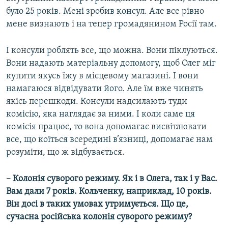
було 25 років. Мені зробив консул. Але все рівно
мене визнають і на тепер громадянином Росії там.
І консули роблять все, що можна. Вони піклуються.
Вони надають матеріальну допомогу, щоб Олег міг
купити якусь їжу в місцевому магазині. І вони
намагаюся відвідувати його. Але їм вже чинять
якісь перешкоди. Консули надсилають туди
комісію, яка наглядає за ними. І коли саме ця
комісія працює, то вона допомагає висвітлювати
все, що коїться всередині в’язниці, допомагає нам
розуміти, що ж відбувається.
– Колонія суворого режиму. Як і в Олега, так і у Вас.
Вам дали 7 років. Кольченку, наприклад, 10 років.
Він досі в таких умовах утримується. Що це,
сучасна російська колонія суворого режиму?