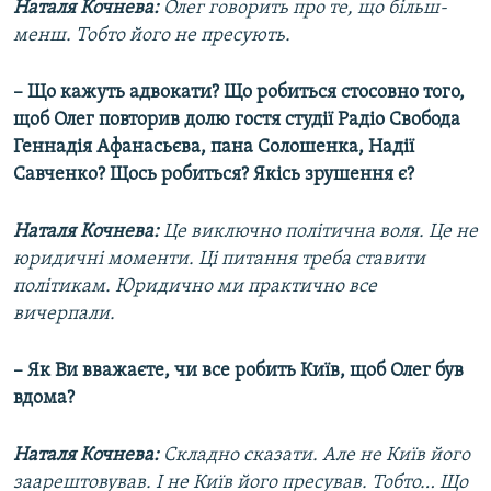
Наталя Кочнева:
Олег говорить про те, що більш-
менш. Тобто його не пресують.
– Що кажуть адвокати? Що робиться стосовно того,
щоб Олег повторив долю гостя студії Радіо Свобода
Геннадія Афанасьєва, пана Солошенка, Надії
Савченко? Щось робиться? Якісь зрушення є?
Наталя Кочнева:
Це виключно політична воля. Це не
юридичні моменти. Ці питання треба ставити
політикам. Юридично ми практично все
вичерпали.
– Як Ви вважаєте, чи все робить Київ, щоб Олег був
вдома?
Наталя Кочнева:
Складно сказати. Але не Київ його
заарештовував. І не Київ його пресував. Тобто… Що