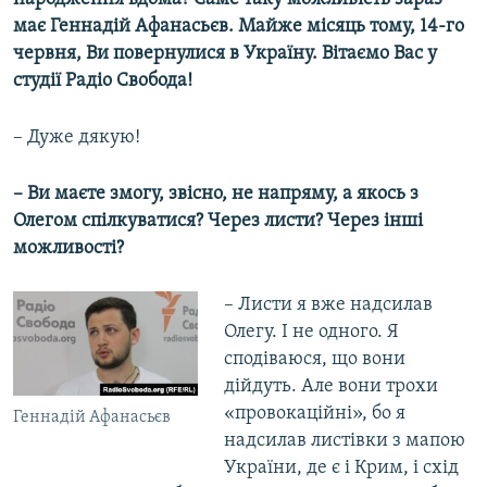
має Геннадій Афанасьєв. Майже місяць тому, 14-го
червня, Ви повернулися в Україну. Вітаємо Вас у
студії Радіо Свобода!
– Дуже дякую!
– Ви маєте змогу, звісно, не напряму, а якось з
Олегом спілкуватися? Через листи? Через інші
можливості?
– Листи я вже надсилав
Олегу. І не одного. Я
сподіваюся, що вони
дійдуть. Але вони трохи
«провокаційні», бо я
Геннадій Афанасьєв
надсилав листівки з мапою
України, де є і Крим, і схід