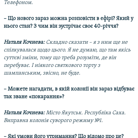
Телефоном.
– Що нового зараз можна розповісти в ефірі? Який у
нього стан? З чим він зустрічає своє 40-річчя?
Наталя Кочнева:
Складно сказати – я з ним ще не
спілкувалася щодо цього. Я не думаю, що там якісь
суттєві зміни, тому що треба розуміти, де він
перебуває. І ніякого святкового торту з
шампанським, звісно, не буде.
– Можете нагадати, в якій колонії він зараз відбуває
так зване «покарання»?
Наталя Кочнева:
Місто Якутськ. Республіка Саха.
Виправна колонія суворого режиму №1.
– Які умови його утримання? Що відомо про це?