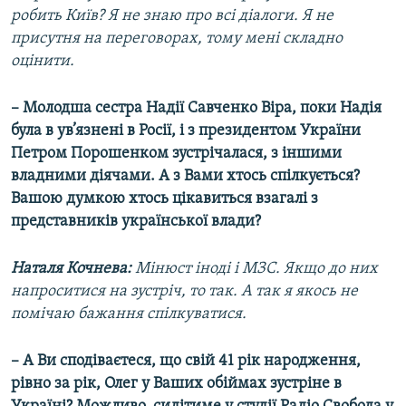
робить Київ? Я не знаю про всі діалоги. Я не
присутня на переговорах, тому мені складно
оцінити.
– Молодша сестра Надії Савченко Віра, поки Надія
була в ув’язнені в Росії, і з президентом України
Петром Порошенком зустрічалася, з іншими
владними діячами. А з Вами хтось спілкується?
Вашою думкою хтось цікавиться взагалі з
представників української влади?
Наталя Кочнева:
Мінюст іноді і МЗС. Якщо до них
напроситися на зустріч, то так. А так я якось не
помічаю бажання спілкуватися.
– А Ви сподіваєтеся, що свій 41 рік народження,
рівно за рік, Олег у Ваших обіймах зустріне в