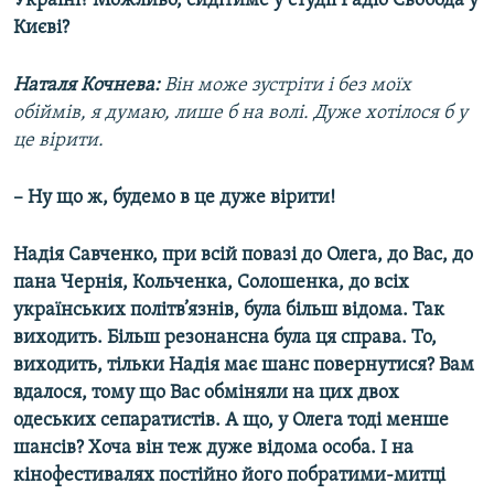
Україні? Можливо, сидітиме у студії Радіо Свобода у
Києві?
Наталя Кочнева:
Він може зустріти і без моїх
обіймів, я думаю, лише б на волі. Дуже хотілося б у
це вірити.
– Ну що ж, будемо в це дуже вірити!
Надія Савченко, при всій повазі до Олега, до Вас, до
пана Чернія, Кольченка, Солошенка, до всіх
українських політв’язнів, була більш відома. Так
виходить. Більш резонансна була ця справа. То,
виходить, тільки Надія має шанс повернутися? Вам
вдалося, тому що Вас обміняли на цих двох
одеських сепаратистів. А що, у Олега тоді менше
шансів? Хоча він теж дуже відома особа. І на
кінофестивалях постійно його побратими-митці