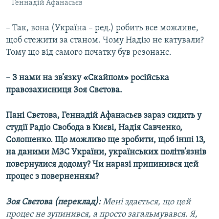
Геннадій Афанасьєв
– Так, вона (Україна – ред.) робить все можливе,
щоб стежити за станом. Чому Надію не катували?
Тому що від самого початку був резонанс.
– З нами на зв’язку «Скайпом» російська
правозахисниця Зоя Свєтова.
Пані Свєтова, Геннадій Афанасьєв зараз сидить у
студії Радіо Свобода в Києві, Надія Савченко,
Солошенко. Що можливо ще зробити, щоб інші 13,
на даними МЗС України, українських політв’язнів
повернулися додому? Чи наразі припинився цей
процес з поверненням?
Зоя Свєтова (переклад):
Мені здається, що цей
процес не зупинився, а просто загальмувався. Я,