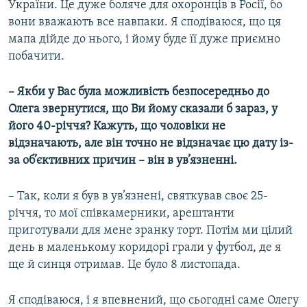
України. Це дуже боляче для охоронців в Росії, бо
вони вважають все навпаки. Я сподіваюся, що ця
мапа дійде до нього, і йому буде її дуже приємно
побачити.
– Якби у Вас була можливість безпосередньо до
Олега звернутися, що Ви йому сказали б зараз, у
його 40-річчя? Кажуть, що чоловіки не
відзначають, але він точно не відзначає цю дату із-
за об’єктивних причин – він в ув’язненні.
– Так, коли я був в ув’язнені, святкував своє 25-
річчя, то мої співкамерники, арештанти
приготували для мене зранку торт. Потім ми цілий
день в маленькому коридорі грали у футбол, де я
ще й синця отримав. Це було 8 листопада.
Я сподіваюся, і я впевнений, що сьогодні саме Олегу