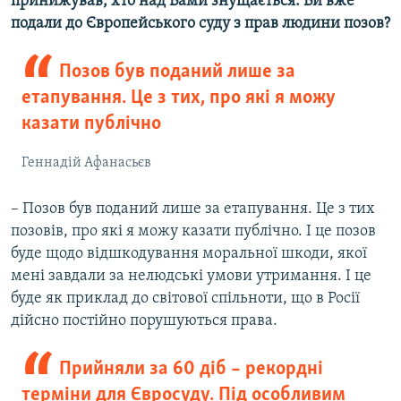
принижував, хто над Вами знущається. Ви вже
подали до Європейського суду з прав людини позов?
Позов був поданий лише за
етапування. Це з тих, про які я можу
казати публічно
Геннадій Афанасьєв
– Позов був поданий лише за етапування. Це з тих
позовів, про які я можу казати публічно. І це позов
буде щодо відшкодування моральної шкоди, якої
мені завдали за нелюдські умови утримання. І це
буде як приклад до світової спільноти, що в Росії
дійсно постійно порушуються права.
Прийняли за 60 діб – рекордні
терміни для Євросуду. Під особливим