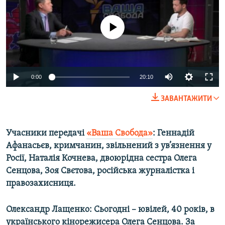
МУЛЬТИМЕДІА
ФОТО
No media source currently available
СПЕЦПРОЄКТИ
ПОДКАСТИ
0:00
20:10
КРИМ РЕАЛІЇ
ЗАВАНТАЖИТИ
РУС
УКР
Учасники передачі
«Ваша Свобода»
: Геннадій
КТАТ
Афанасьєв, кримчанин, звільнений з ув’язнення у
Росії, Наталія Кочнева, двоюрідна сестра Олега
ДОЛУЧАЙСЯ!
Сенцова, Зоя Свєтова, російська журналістка і
правозахисниця.
Олександр Лащенко:
Сьогодні – ювілей, 40 років, в
українського кінорежисера Олега Сенцова. За