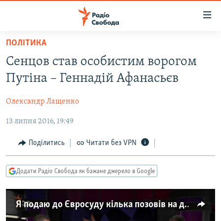
Доступність
посилання
Перейти
ПОЛІТИКА
до
РАДІО СВОБОДА – 70 РОКІВ
Сенцов став особистим ворогом
основного
ВСЕ ЗА ДОБУ
матеріалу
Путіна – Геннадій Афанасьєв
СТАТТІ
Перейти
до
Олександр Лащенко
ВІЙНА
ПОЛІТИКА
основної
13 липня 2016, 19:49
РОСІЙСЬКА «ФІЛЬТРАЦІЯ»
ЕКОНОМІКА
навігації
Перейти
ДОНБАС.РЕАЛІЇ
СУСПІЛЬСТВО
Поділитись
Читати без VPN
до
КРИМ.РЕАЛІЇ
КУЛЬТУРА
пошуку
Додати Радіо Свобода як бажане джерело в Google
ТИ ЯК?
СПОРТ
СХЕМИ
УКРАЇНА
Я подаю до Євросуду кілька позовів на дії Росії – Геннадій Афанасьєв
КИТАЙ.ВИКЛИКИ
СВІТ