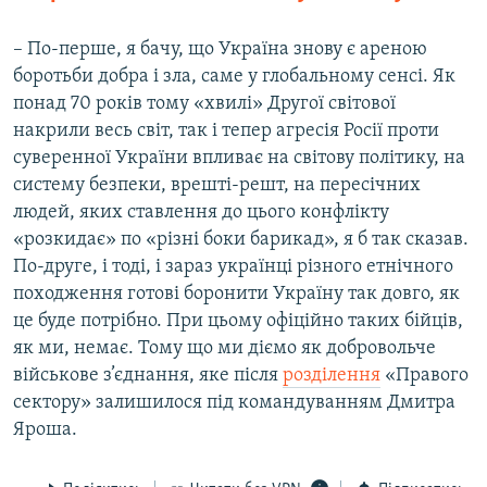
– По-перше, я бачу, що Україна знову є ареною
боротьби добра і зла, саме у глобальному сенсі. Як
понад 70 років тому «хвилі» Другої світової
накрили весь світ, так і тепер агресія Росії проти
суверенної України впливає на світову політику, на
систему безпеки, врешті-решт, на пересічних
людей, яких ставлення до цього конфлікту
«розкидає» по «різні боки барикад», я б так сказав.
По-друге, і тоді, і зараз українці різного етнічного
походження готові боронити Україну так довго, як
це буде потрібно. При цьому офіційно таких бійців,
як ми, немає. Тому що ми діємо як добровольче
військове з’єднання, яке після
розділення
«Правого
сектору» залишилося під командуванням Дмитра
Яроша.