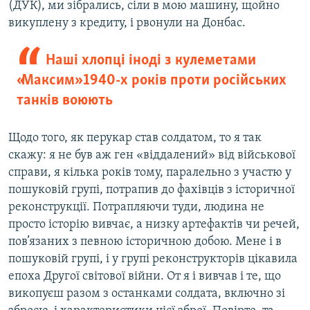
(ДУК), ми зібрались, сіли в мою машину, щойно
викуплену з кредиту, і рвонули на Донбас.
Наші хлопці іноді з кулеметами
«Максим» 1940-х років проти російських
танків воюють
Щодо того, як перукар став солдатом, то я так
скажу: я не був аж ген «віддалений» від військової
справи, я кілька років тому, паралельно з участю у
пошуковій групі, потрапив до фахівців з історичної
реконструкції. Потрапляючи туди, людина не
просто історію вивчає, а низку артефактів чи речей,
пов’язаних з певною історичною добою. Мене і в
пошуковій групі, і у групі реконструкторів цікавила
епоха Другої світової війни. От я і вивчав і те, що
викопуєш разом з останками солдата, включно зі