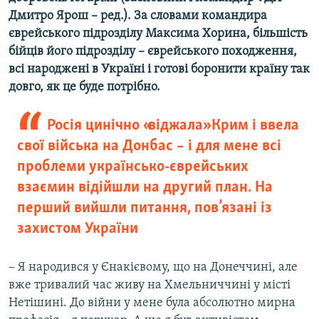
Усі сайти RFE/RL
Дмитро Ярош – ред.). За словами командира
єврейського підрозділу Максима Хорина, більшість
бійців його підрозділу – єврейського походження,
всі народжені в Україні і готові боронити країну так
довго, як це буде потрібно.
Росія цинічно «віджала» Крим і ввела
свої війська на Донбас – і для мене всі
проблеми українсько-єврейських
взаємин відійшли на другий план. На
перший вийшли питання, пов’язані із
захистом України
– Я народився у Єнакієвому, що на Донеччині, але
вже тривалий час живу на Хмельниччині у місті
Нетішині. До війни у мене була абсолютно мирна