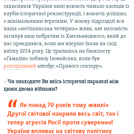
захисників України нині воюють чимало хлопців із
клубів історичної реконструкції, і воюють успішно,
з мінімальними втратами. У моєму підрозділі вся
наша «нетішинська четвірка» жива, але натомість
загинув наш побратим із Хмельницького, який до
нас приєднався, коли ми вперше їхали на схід
влітку 2014 року. Це трапилось на блокпосту
«Гамалія» поблизу Іловайська, коли був
розстріляний
автобус «Правого сектору».
–
Чи знаходите Ви якісь історичні паралелі між
цими двома війнами?
Як понад 70 років тому «хвилі»
Другої світової накрили весь світ, так і
тепер агресія Росії проти суверенної
України впливає на світову політику