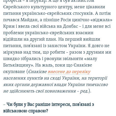
професія – я перукар. А ще я був активістом
Єврейського культурного центру, мене цікавили
питання українсько-єврейських стосунків. А потім
почався Майдан, а пізніше Росія цинічно «віджала»
Крим і ввела свої війська на Донбас – і для мене всі
проблеми українсько-єврейських взаємин
відійшли на другий план. На перший вийшли
питання, пов’язані із захистом України. Я довго не
міркував над тим, що робити – разом з друзями ми
швидко зібрались і рвонули звільняти «малу
Батьківщину». На жаль, поки що Єнакієве
окуповане (
Єнакієве
внесене до переліку
населених пунктів на сході України, на території
яких органи державної влади України тимчасово
не здійснюють свої повноваження – ред.
).
–
Чи були у Вас раніше інтереси, пов’язані з
військовою справою?