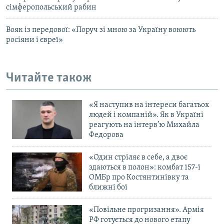
сімферопольський рабин
Вояк із передової: «Поруч зі мною за Україну воюють
росіяни і євреї»
Читайте також
«Я наступив на інтереси багатьох
людей і компаній». Як в Україні
реагують на інтерв’ю Михайла
Федорова
«Один стріляє в себе, а двоє
здаються в полон»: комбат 157-ї
ОМБр про Костянтинівку та
ближні бої
«Повільне прогризання». Армія
РФ готується до нового етапу