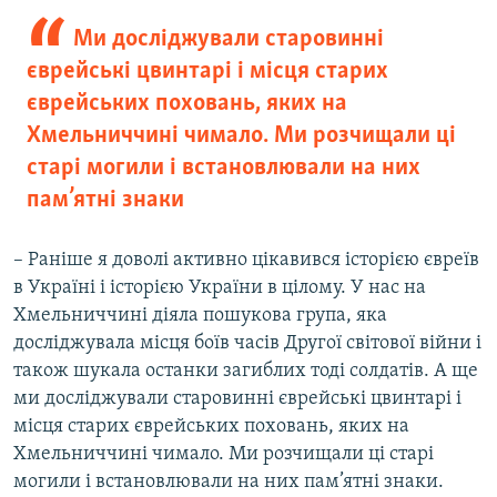
Ми досліджували старовинні
єврейські цвинтарі і місця старих
єврейських поховань, яких на
Хмельниччині чимало. Ми розчищали ці
старі могили і встановлювали на них
пам’ятні знаки
– Раніше я доволі активно цікавився історією євреїв
в Україні і історією України в цілому. У нас на
Хмельниччині діяла пошукова група, яка
досліджувала місця боїв часів Другої світової війни і
також шукала останки загиблих тоді солдатів. А ще
ми досліджували старовинні єврейські цвинтарі і
місця старих єврейських поховань, яких на
Хмельниччині чимало. Ми розчищали ці старі
могили і встановлювали на них пам’ятні знаки.