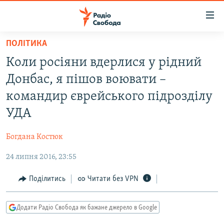
Доступність
посилання
Перейти
ПОЛІТИКА
до
РАДІО СВОБОДА – 70 РОКІВ
Коли росіяни вдерлися у рідний
основного
ВСЕ ЗА ДОБУ
матеріалу
Донбас, я пішов воювати –
СТАТТІ
Перейти
командир єврейського підрозділу
до
ВІЙНА
ПОЛІТИКА
УДА
основної
РОСІЙСЬКА «ФІЛЬТРАЦІЯ»
ЕКОНОМІКА
навігації
Богдана Костюк
Перейти
ДОНБАС.РЕАЛІЇ
СУСПІЛЬСТВО
до
24 липня 2016, 23:55
КРИМ.РЕАЛІЇ
КУЛЬТУРА
пошуку
ТИ ЯК?
Поділитись
Читати без VPN
СПОРТ
СХЕМИ
УКРАЇНА
Додати Радіо Свобода як бажане джерело в Google
КИТАЙ.ВИКЛИКИ
СВІТ