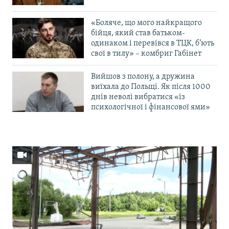
«Боляче, що мого найкращого
бійця, який став батьком-
одинаком і перевівся в ТЦК, б’ють
свої в тилу» – комбриг Габінет
Вийшов з полону, а дружина
виїхала до Польщі. Як після 1000
днів неволі вибратися «із
психологічної і фінансової ями»