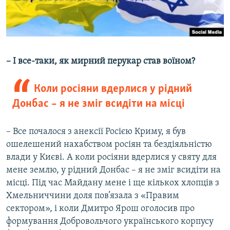
– І все-таки, як мирний перукар став воїном?
Коли росіяни вдерлися у рідний
Донбас – я не зміг всидіти на місці
– Все почалося з анексії Росією Криму, я був
ошелешений нахабством росіян та бездіяльністю
влади у Києві. А коли росіяни вдерлися у святу для
мене землю, у рідний Донбас – я не зміг всидіти на
місці. Під час Майдану мене і ще кількох хлопців з
Хмельниччини доля пов’язала з «Правим
сектором», і коли Дмитро Ярош оголосив про
формування Добровольчого українського корпусу