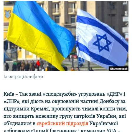
МУЛЬТИМЕДІА
ФОТО
СПЕЦПРОЄКТИ
ПОДКАСТИ
КРИМ РЕАЛІЇ
РУС
УКР
Ілюстраційне фото
КТАТ
Київ – Так звані «спецслужби» угруповань «ДНР» і
ДОЛУЧАЙСЯ!
«ЛНР», які діють на окупованій частині Донбасу за
підтримки Кремля, пропонують чималі кошти тим,
хто знищить невелику групу патріотів України, які
об’єдналися в
єврейський підрозділ
Української
добровольчої армії (засновник і командир УДА –