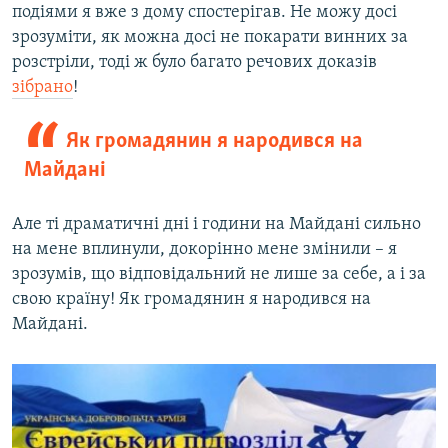
подіями я вже з дому спостерігав. Не можу досі
зрозуміти, як можна досі не покарати винних за
розстріли, тоді ж було багато речових доказів
зібрано
!
Як громадянин я народився на
Майдані
Але ті драматичні дні і години на Майдані сильно
на мене вплинули, докорінно мене змінили – я
зрозумів, що відповідальний не лише за себе, а і за
свою країну! Як громадянин я народився на
Майдані.