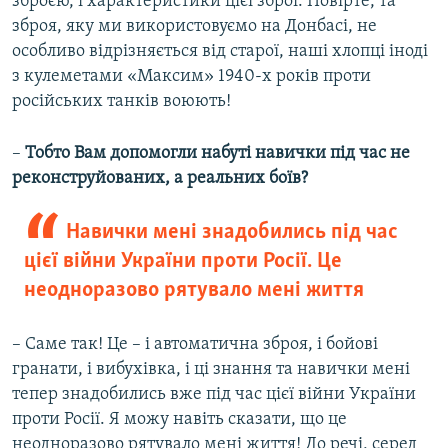
зброєю, і характеристики цієї зброї. Повірте, та
зброя, яку ми використовуємо на Донбасі, не
особливо відрізняється від старої, наші хлопці іноді
з кулеметами «Максим» 1940-х років проти
російських танків воюють!
–
Тобто Вам допомогли набуті навички під час не
реконструйованих, а реальних боїв?
Навички мені знадобились під час
цієї війни України проти Росії. Це
неодноразово рятувало мені життя
– Саме так! Це – і автоматична зброя, і бойові
гранати, і вибухівка, і ці знання та навички мені
тепер знадобились вже під час цієї війни України
проти Росії. Я можу навіть сказати, що це
неодноразово рятувало мені життя! До речі, серед