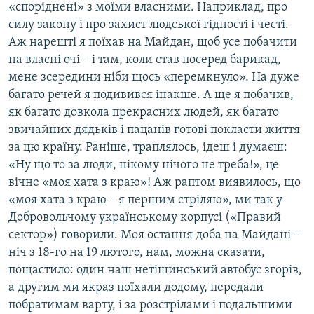
«споріднені» з моїми власними. Наприклад, про
силу закону і про захист людської гідності і честі.
Аж нарешті я поїхав на Майдан, щоб усе побачити
на власні очі – і там, коли став посеред барикад,
мене зсередини ніби щось «перемкнуло». На дуже
багато речей я подивився інакше. А ще я побачив,
як багато довкола прекрасних людей, як багато
звичайних дядьків і пацанів готові покласти життя
за цю країну. Раніше, траплялось, ідеш і думаєш:
«Ну що то за люди, нікому нічого не треба!», це
вічне «моя хата з краю»! Аж раптом виявилось, що
«моя хата з краю – я першим стріляю», ми так у
Добровольчому українському корпусі («Правий
сектор») говорили. Моя остання доба на Майдані –
ніч з 18-го на 19 лютого, нам, можна сказати,
пощастило: один наш нетішинський автобус згорів,
а другим ми якраз поїхали додому, передали
побратимам варту, і за розстрілами і подальшими