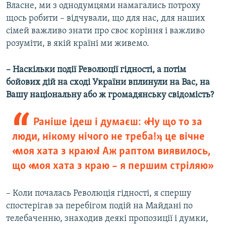
Власне, ми з однодумцями намагались потроху
щось робити – відчували, що для нас, для наших
сімей важливо знати про своє коріння і важливо
розуміти, в якій країні ми живемо.
– Наскільки події Революції гідності, а потім
бойових дій на сході України вплинули на Вас, на
Вашу національну або ж громадянську свідомість?
Раніше ідеш і думаєш: «Ну що то за
люди, нікому нічого не треба!», це вічне
«моя хата з краю»! Аж раптом виявилось,
що «моя хата з краю – я першим стріляю»
– Коли почалась Революція гідності, я спершу
спостерігав за перебігом подій на Майдані по
телебаченню, знаходив деякі пропозиції і думки,