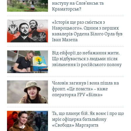
наступу на Слов’янськ та
Краматорськ?
«Історія ще раз сміється з
Навроцького». Одним з перших
кавалерів Ордена Білого Орла був
Іван Мазепа
Від ейфорії до небажання жити.
Що відбувається з людьми після
звільнення із російського полону
Чоловік загинув і вона пішла на
фронт. «Це помста» – каже
операторка FPV «Білка»
Та, що планує бій. Як воює і про що
мріє офіцерка батальйону
«Свобода» Маргарита