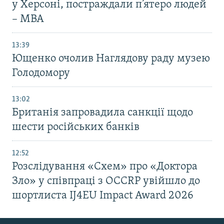
у Херсоні, постраждали п’ятеро людей
– МВА
13:39
Ющенко очолив Наглядову раду музею
Голодомору
13:02
Британія запровадила санкції щодо
шести російських банків
12:52
Розслідування «Схем» про «Доктора
Зло» у співпраці з OCCRP увійшло до
шортлиста IJ4EU Impact Award 2026