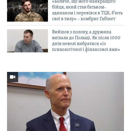
«Боляче, що мого найкращого
бійця, який став батьком-
одинаком і перевівся в ТЦК, б’ють
свої в тилу» – комбриг Габінет
Вийшов з полону, а дружина
виїхала до Польщі. Як після 1000
днів неволі вибратися «із
психологічної і фінансової ями»