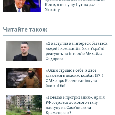
Крим, я не пущу Путіна далі в
Україну
Читайте також
«Я наступив на інтереси багатьох
людей і компаній». Як в Україні
реагують на інтерв’ю Михайла
Федорова
«Один стріляє в себе, а двоє
здаються в полон»: комбат 157-ї
ОМБр про Костянтинівку та
ближні бої
«Повільне прогризання». Армія
РФ готується до нового етапу
наступу на Слов’янськ та
Краматорськ?