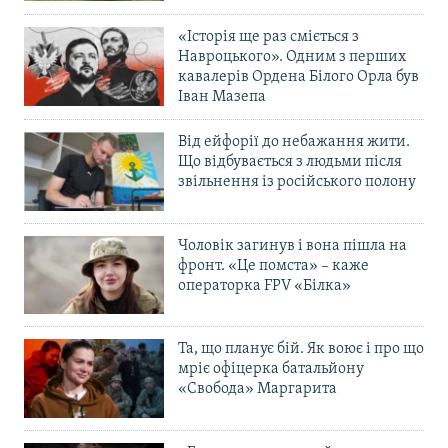
«Історія ще раз сміється з
Навроцького». Одним з перших
кавалерів Ордена Білого Орла був
Іван Мазепа
Від ейфорії до небажання жити.
Що відбувається з людьми після
звільнення із російського полону
Чоловік загинув і вона пішла на
фронт. «Це помста» – каже
операторка FPV «Білка»
Та, що планує бій. Як воює і про що
мріє офіцерка батальйону
«Свобода» Маргарита