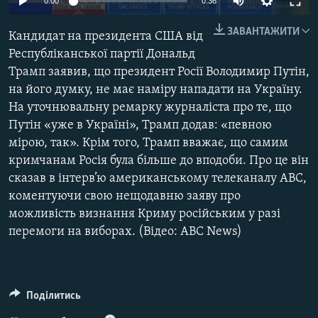
0:00
0:36
КИТАЙ.ВИКЛИКИ
ЗАВАНТАЖИТИ
Кандидат на президента США від
МУЛЬТИМЕДІА
Республіканської партії Дональд
ФОТО
Трамп заявив, що президент Росії Володимир Путін,
СПЕЦПРОЄКТИ
на його думку, не має наміру нападати на Україну.
На уточнювальну ремарку журналіста про те, що
ПОДКАСТИ
Путін «уже в Україні», Трамп додав: «певною
мірою, так». Крім того, Трамп вважає, що самим
КРИМ РЕАЛІЇ
кримчанам Росія була більше до вподоби. Про це він
РУС
сказав в інтерв’ю американському телеканалу ABC,
коментуючи свою нещодавню заяву про
УКР
можливість визнання Криму російським у разі
КТАТ
перемоги на виборах. (Відео: ABC News)
ДОЛУЧАЙСЯ!
Поділитись