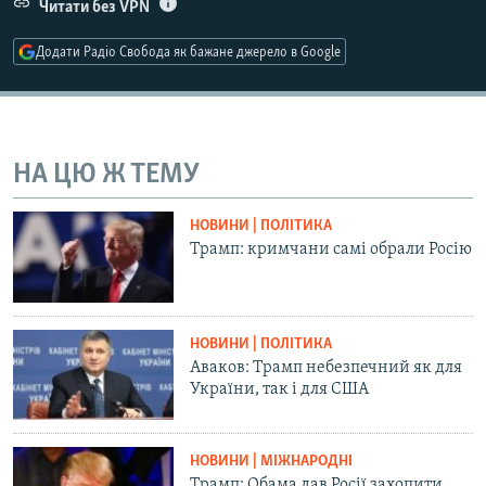
Читати без VPN
Додати Радіо Свобода як бажане джерело в Google
Усі сайти RFE/RL
НА ЦЮ Ж ТЕМУ
НОВИНИ | ПОЛІТИКА
Трамп: кримчани самі обрали Росію
НОВИНИ | ПОЛІТИКА
Аваков: Трамп небезпечний як для
України, так і для США
НОВИНИ | МІЖНАРОДНІ
Трамп: Обама дав Росії захопити