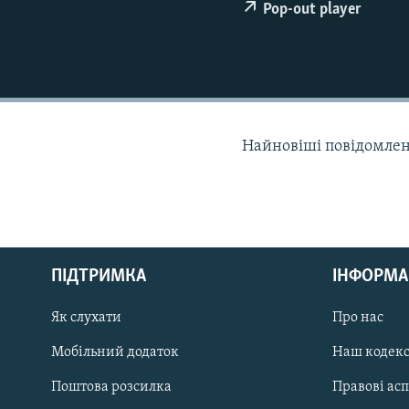
МУЛЬТИМЕДІА
Pop-out player
ФОТО
СПЕЦПРОЄКТИ
ПОДКАСТИ
Найновіші повідомлення
КРИМ РЕАЛІЇ
РУС
ПІДТРИМКА
ІНФОРМА
УКР
КТАТ
Як слухати
Про нас
Мобільний додаток
Наш кодек
ДОЛУЧАЙСЯ!
Поштова розсилка
Правові ас