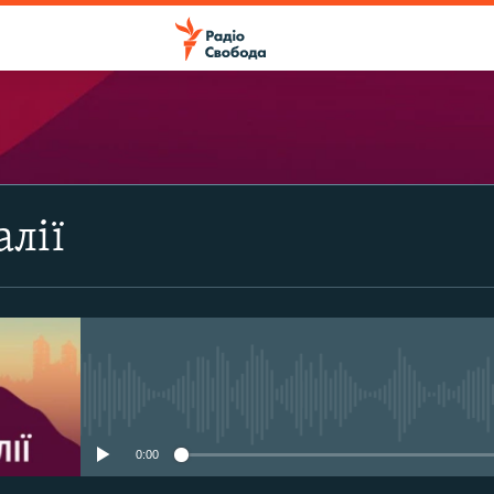
ПІДПИСАТИСЯ
алії
Apple Podcasts
Підписатися
No media source currently avail
0:00