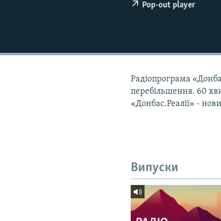
МУЛЬТИМЕДІА
Pop-out player
ФОТО
СПЕЦПРОЄКТИ
ПОДКАСТИ
Радіопрограма «Донбас.Р
перебільшення. 60 хв
«Донбас.Реалії» - нов
Випуски