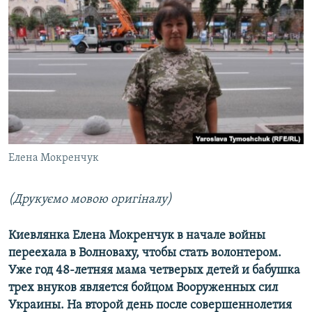
КИТАЙ.ВИКЛИКИ
МУЛЬТИМЕДІА
ФОТО
СПЕЦПРОЄКТИ
ПОДКАСТИ
КРИМ РЕАЛІЇ
Елена Мокренчук
РУС
УКР
(Друкуємо мовою оригіналу)
КТАТ
Киевлянка Елена Мокренчук в начале войны
переехала в Волноваху, чтобы стать волонтером.
ДОЛУЧАЙСЯ!
Уже год 48-летняя мама четверых детей и бабушка
трех внуков является бойцом Вооруженных сил
Украины. На второй день после совершеннолетия