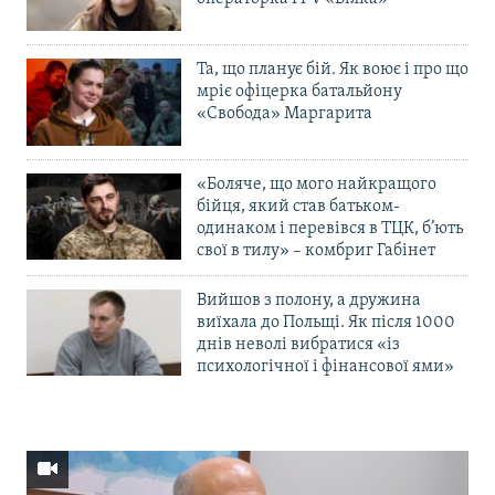
Та, що планує бій. Як воює і про що
мріє офіцерка батальйону
«Свобода» Маргарита
«Боляче, що мого найкращого
бійця, який став батьком-
одинаком і перевівся в ТЦК, б’ють
свої в тилу» – комбриг Габінет
Вийшов з полону, а дружина
виїхала до Польщі. Як після 1000
днів неволі вибратися «із
психологічної і фінансової ями»