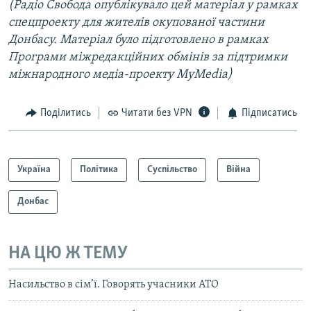
(Радіо Свобода опублікувало цей матеріал у рамках
спецпроекту для жителів окупованої частини
Донбасу. Матеріал було підготовлено в рамках
Програми міжредакційних обмінів за підтримки
міжнародного медіа-проекту MyMedia)
Поділитись
Читати без VPN
Підписатись
Україна
Політика
Суспільство
Війна
Донбас
НА ЦЮ Ж ТЕМУ
Насильство в сім’ї. Говорять учасники АТО