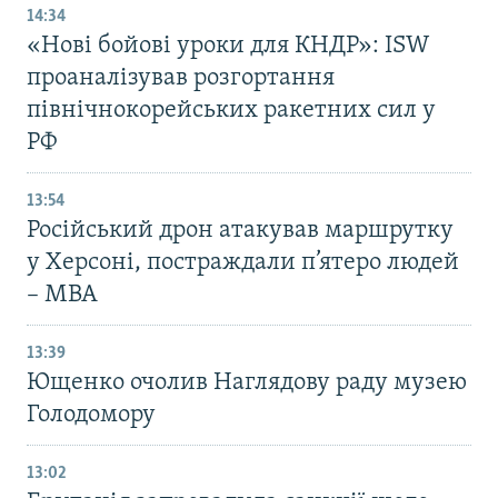
14:34
«Нові бойові уроки для КНДР»: ISW
проаналізував розгортання
північнокорейських ракетних сил у
РФ
13:54
Російський дрон атакував маршрутку
у Херсоні, постраждали п’ятеро людей
– МВА
13:39
Ющенко очолив Наглядову раду музею
Голодомору
13:02