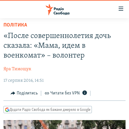
Доступність
посилання
Перейти
ПОЛІТИКА
до
РАДІО СВОБОДА – 70 РОКІВ
«После совершеннолетия дочь
основного
ВСЕ ЗА ДОБУ
матеріалу
сказала: «Мама, идем в
СТАТТІ
Перейти
военкомат» – волонтер
до
ВІЙНА
ПОЛІТИКА
основної
Яра Тимощук
РОСІЙСЬКА «ФІЛЬТРАЦІЯ»
ЕКОНОМІКА
навігації
Перейти
17 серпня 2016, 14:51
ДОНБАС.РЕАЛІЇ
СУСПІЛЬСТВО
до
КРИМ.РЕАЛІЇ
КУЛЬТУРА
Поділитись
Читати без VPN
пошуку
ТИ ЯК?
СПОРТ
Додати Радіо Свобода як бажане джерело в Google
СХЕМИ
УКРАЇНА
ПРИАЗОВ’Я
СВІТ