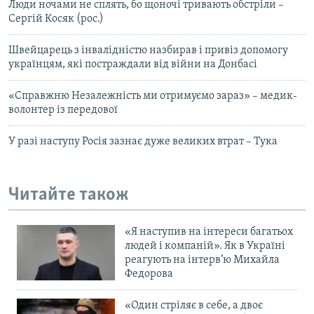
Люди ночами не сплять, бо щоночі тривають обстріли –
Сергій Косяк (рос.)
Швейцарець з інвалідністю назбирав і привіз допомогу
українцям, які постраждали від війни на Донбасі
«Справжню Незалежність ми отримуємо зараз» – медик-
волонтер із передової
У разі наступу Росія зазнає дуже великих втрат – Тука
Читайте також
«Я наступив на інтереси багатьох
людей і компаній». Як в Україні
реагують на інтерв’ю Михайла
Федорова
«Один стріляє в себе, а двоє