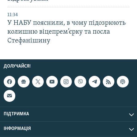
11:34
У НАБУ пояснили, в чому підозрюють
колишню віцепрем’єрку та посла
Стефанішину
ДОЛУЧАЙСЯ!
ПІДТРИМКА
ІНФОРМАЦІЯ