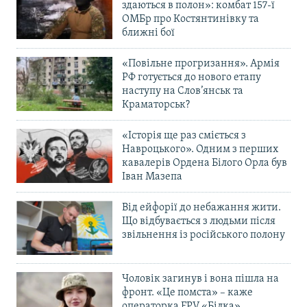
здаються в полон»: комбат 157-ї
ОМБр про Костянтинівку та
ближні бої
«Повільне прогризання». Армія
РФ готується до нового етапу
наступу на Слов’янськ та
Краматорськ?
«Історія ще раз сміється з
Навроцького». Одним з перших
кавалерів Ордена Білого Орла був
Іван Мазепа
Від ейфорії до небажання жити.
Що відбувається з людьми після
звільнення із російського полону
Чоловік загинув і вона пішла на
фронт. «Це помста» – каже
операторка FPV «Білка»