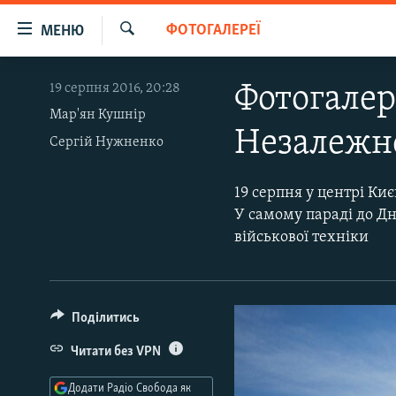
Доступність
ФОТОГАЛЕРЕЇ
МЕНЮ
посилання
Шукати
Перейти
РАДІО СВОБОДА – 70 РОКІВ
19 серпня 2016, 20:28
Фотогалер
до
ВСЕ ЗА ДОБУ
основного
Мар'ян Кушнір
Незалежн
матеріалу
Сергій Нужненко
СТАТТІ
Перейти
ВІЙНА
ПОЛІТИКА
до
19 серпня у центрі Ки
основної
РОСІЙСЬКА «ФІЛЬТРАЦІЯ»
ЕКОНОМІКА
У самому параді до Дн
навігації
військової техніки
ДОНБАС.РЕАЛІЇ
СУСПІЛЬСТВО
Перейти
до
КРИМ.РЕАЛІЇ
КУЛЬТУРА
пошуку
ТИ ЯК?
СПОРТ
Поділитись
СХЕМИ
УКРАЇНА
Читати без VPN
КИТАЙ.ВИКЛИКИ
СВІТ
Додати Радіо Свобода як