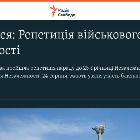
ея: Репетиція військовог
ості
єва пройшла репетиція параду до 25-ї річниці Незалежн
я Незалежності, 24 серпня, мають узяти участь близь