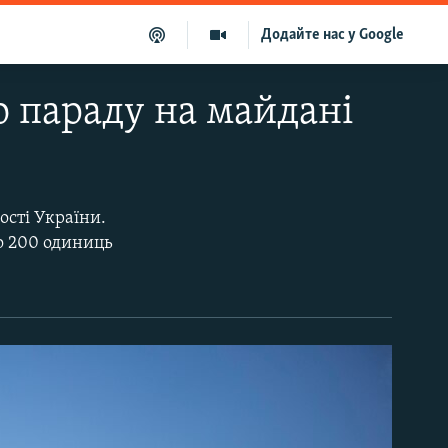
Додайте нас у Google
о параду на майдані
ості України.
ко 200 одиниць