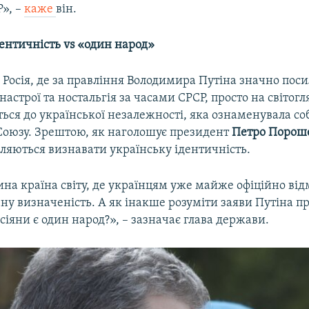
Р», –
каже
він.
ентичність vs «один народ»
 Росія, де за правління Володимира Путіна значно пос
настрої та ностальгія за часами СРСР, просто на світог
ься до української незалежності, яка ознаменувала с
Союзу. Зрештою, як наголошує президент
Петро Порош
ляються визнавати українську ідентичність.
дина країна світу, де українцям уже майже офіційно ві
чну визначеність. А як інакше розуміти заяви Путіна пр
осіяни є один народ?», – зазначає глава держави.