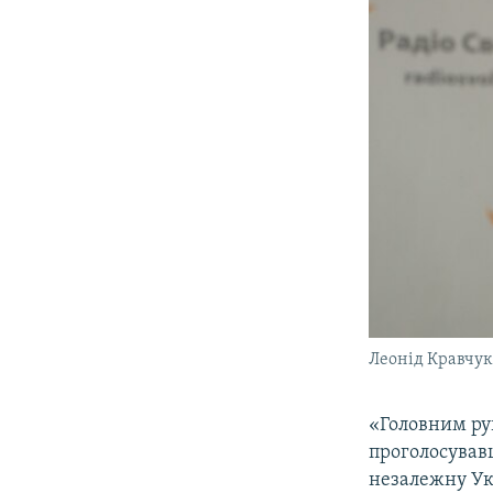
Леонід Кравчу
«Головним ру
проголосувавш
незалежну Укр