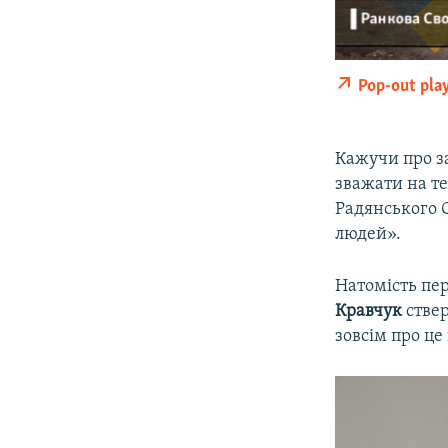
Pop-out pla
Кажучи про з
зважати на т
Радянського 
людей».
Натомість пе
Кравчук
ствер
зовсім про це