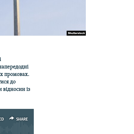
і
напередодні
їх промовах.
тися до
 відносин із
ED
SHARE