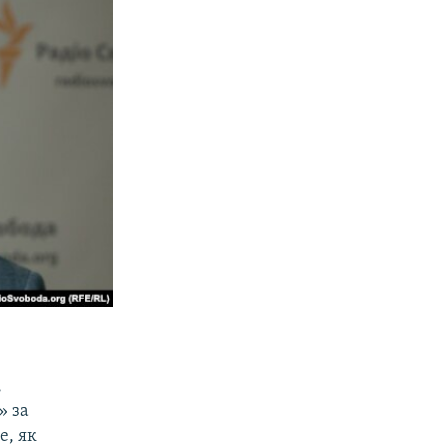
,
» за
е, як