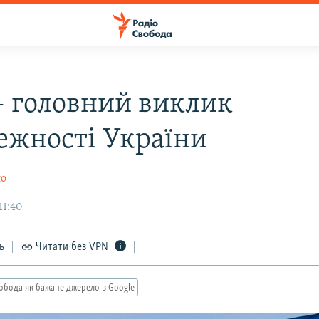
 – головний виклик
ежності України
ло
11:40
ь
Читати без VPN
обода як бажане джерело в Google