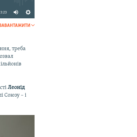
3:23
ЗАВАНТАЖИТИ
SHARE
ння, треба
озвал
ільйонів
сті
Леонід
і Союзу – і