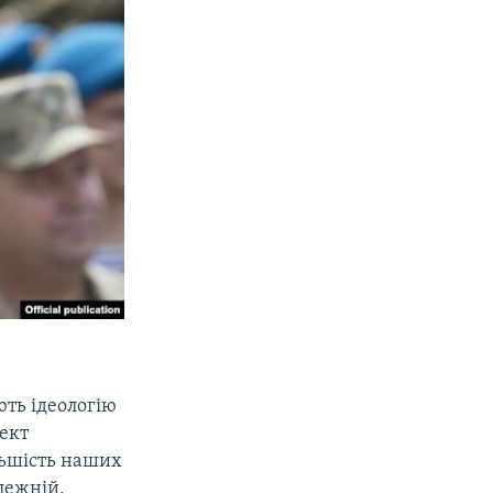
ють ідеологію
ект
льшість наших
лежній,