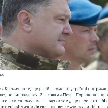
ко
к Кремля на те, що російськомовні українці підтрима
ра», не виправдався. За словами Петра Порошенка, про
поховали «в тому числі завдяки тому, що переважна бі
их співвітчизників сказала тверде «так» єдиній, неза