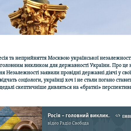
есія та неприйняття Москвою української незалежност
головним викликом для державності України. Про це 
я Незалежності заявили провідні державні діячі у сво
відчать соціологи, українці хоч і не стали погано стави
 дедалі скептичніше дивляться на «братні» перспективи
Росія – головний виклик незалежності України
EMB
відео
Радіо Свобода
No media source currently available