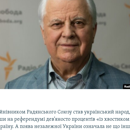
к
йнівником Радянського Союзу став український народ
и на референдумі дев’яносто процентів «із хвостиком
аїну. А поява незалежної України означала не що інш