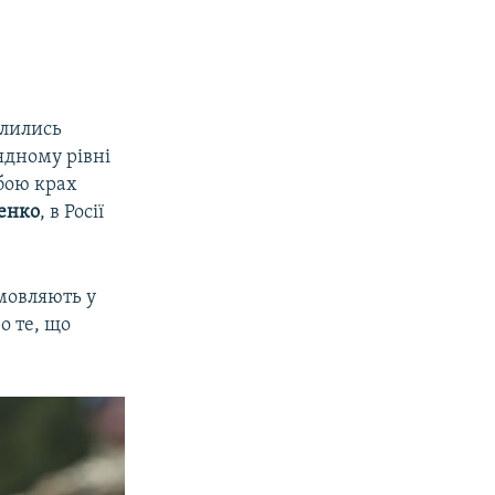
илились
лядному рівні
обою крах
енко
, в Росії
дмовляють у
о те, що