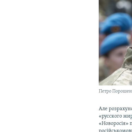
Петро Порошен
Але розрахуно
«русского ми
«Новоросія» 
російськомовн