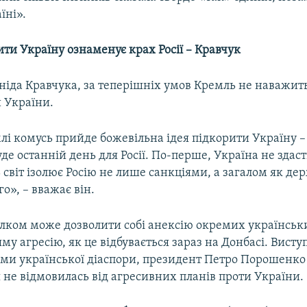
їні».
ти Україну ознаменує крах Росії – Кравчук
ніда Кравчука, за теперішніх умов Кремль не наважит
 України.
і комусь прийде божевільна ідея підкорити Україну – 
уде останній день для Росії. По-перше, Україна не здаст
ь світ ізолює Росію не лише санкціями, а загалом як де
о», – вважає він.
ілком може дозволити собі анексію окремих українськ
му агресію, як це відбувається зараз на Донбасі. Вист
ми української діаспори, президент Петро Порошенко
я не відмовилась від агресивних планів проти України.