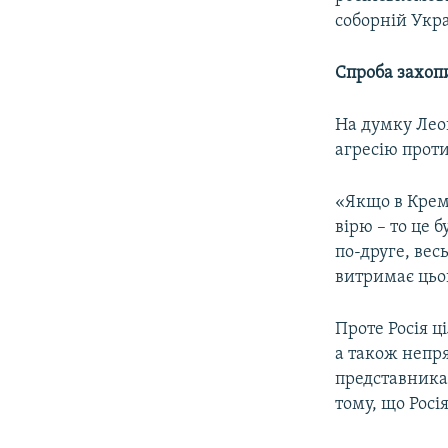
соборній Укра
Спроба захопи
На думку Лео
агресію проти
«Якщо в Кремл
вірю – то це б
по-друге, вес
витримає цьог
Проте Росія ц
а також непря
представника
тому, що Росі