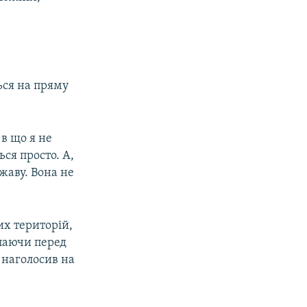
ься на пряму
в що я не
ься просто. А,
ржаву. Вона не
их територій,
упаючи перед
 наголосив на