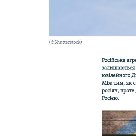
(©Shutterstock)
Російська агр
залишаються 
ювілейного Дн
Між тим, як с
росіян, проте
Росією.