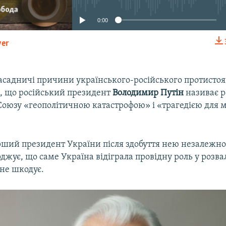
0:00
yer
EMBED
асадничі причини українського-російського протистоя
е, що російський президент
Володимир Путін
називає р
Союзу «геополітичною катастрофою» і «трагедією для м
рший президент України після здобуття нею незалежно
джує, що саме Україна відіграла провідну роль у розвал
 не шкодує.