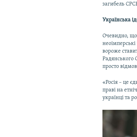
загибель СРС
Українська ід
Очевидно, що
неоімперські 
вороже ставит
Радянського 
просто відмов
«Росія – це є
праві на етні
українці та р