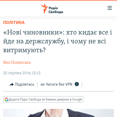
Доступність
посилання
Перейти
ПОЛІТИКА
до
РАДІО СВОБОДА – 70 РОКІВ
«Нові чиновники»: хто кидає все і
основного
ВСЕ ЗА ДОБУ
матеріалу
йде на держслужбу, і чому не всі
СТАТТІ
Перейти
витримують?
до
ВІЙНА
ПОЛІТИКА
основної
Яна Полянська
РОСІЙСЬКА «ФІЛЬТРАЦІЯ»
ЕКОНОМІКА
навігації
Перейти
25 серпня 2016, 12:12
ДОНБАС.РЕАЛІЇ
СУСПІЛЬСТВО
до
КРИМ.РЕАЛІЇ
КУЛЬТУРА
Поділитись
Читати без VPN
пошуку
ТИ ЯК?
СПОРТ
Додати Радіо Свобода як бажане джерело в Google
СХЕМИ
УКРАЇНА
КИТАЙ.ВИКЛИКИ
СВІТ