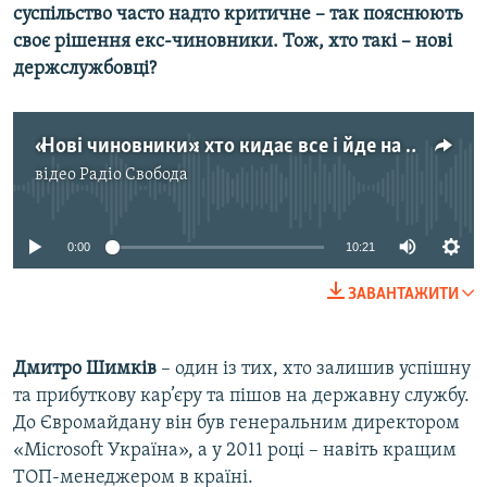
суспільство часто надто критичне – так пояснюють
Усі сайти RFE/RL
своє рішення екс-чиновники. Тож, хто такі – нові
держслужбовці?
«Нові чиновники»: хто кидає все і йде на держслужбу, і чому не всі витримують?
відео
Радіо Свобода
No media source currently available
0:00
10:21
ЗАВАНТАЖИТИ
Дмитро Шимків
– один із тих, хто залишив успішну
та прибуткову кар’єру та пішов на державну службу.
До Євромайдану він був генеральним директором
«Mіcrosoft Україна», а у 2011 році – навіть кращим
ТОП-менеджером в країні.