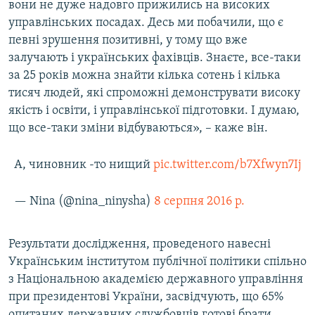
вони не дуже надовго прижились на високих
управлінських посадах. Десь ми побачили, що є
певні зрушення позитивні, у тому що вже
залучають і українських фахівців. Знаєте, все-таки
за 25 років можна знайти кілька сотень і кілька
тисяч людей, які спроможні демонструвати високу
якість і освіти, і управлінської підготовки. І думаю,
що все-таки зміни відбуваються», – каже він.
А, чиновник -то нищий
pic.twitter.com/b7Xfwyn7Ij
— Nina (@nina_ninysha)
8 серпня 2016 р.
Результати дослідження, проведеного навесні
Українським інститутом публічної політики спільно
з Національною академією державного управління
при президентові України, засвідчують, що 65%
опитаних державних службовців готові брати