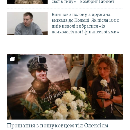
свої в тилу» – комбриг Габінет
Вийшов з полону, а дружина
виїхала до Польщі. Як після 1000
днів неволі вибратися «із
психологічної і фінансової ями»
Прощання з пошуковцем тіл Олексієм