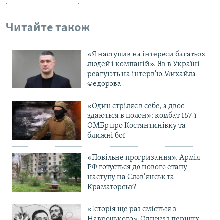
Читайте також
«Я наступив на інтереси багатьох
людей і компаній». Як в Україні
реагують на інтерв’ю Михайла
Федорова
«Один стріляє в себе, а двоє
здаються в полон»: комбат 157-ї
ОМБр про Костянтинівку та
ближні бої
«Повільне прогризання». Армія
РФ готується до нового етапу
наступу на Слов’янськ та
Краматорськ?
«Історія ще раз сміється з
Навроцького». Одним з перших