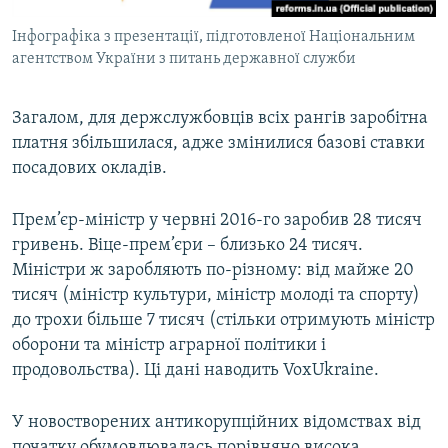
Інфографіка з презентації, підготовленої Національним
агентством України з питань державної служби
Загалом, для держслужбовців всіх рангів заробітна
платня збільшилася, адже змінилися базові ставки
посадових окладів.
Прем’єр-міністр у червні 2016-го заробив 28 тисяч
гривень. Віце-прем’єри – близько 24 тисяч.
Міністри ж заробляють по-різному: від майже 20
тисяч (міністр культури, міністр молоді та спорту)
до трохи більше 7 тисяч (стільки отримують міністр
оборони та міністр аграрної політики і
продовольства). Ці дані наводить VoxUkraine.
У новостворених антикорупційних відомствах від
початку обумовлювалась порівняно висока