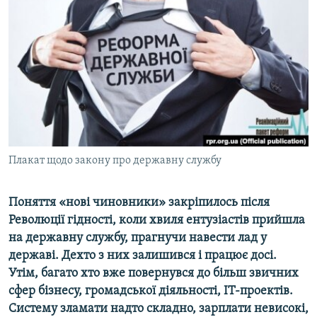
МУЛЬТИМЕДІА
ФОТО
СПЕЦПРОЄКТИ
ПОДКАСТИ
КРИМ РЕАЛІЇ
РУС
Плакат щодо закону про державну службу
УКР
КТАТ
Поняття «нові чиновники» закріпилось після
Революції гідності, коли хвиля ентузіастів прийшла
ДОЛУЧАЙСЯ!
на державну службу, прагнучи навести лад у
державі. Дехто з них залишився і працює досі.
Утім, багато хто вже повернувся до більш звичних
сфер бізнесу, громадської діяльності, ІТ-проектів.
Систему зламати надто складно, зарплати невисокі,