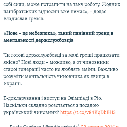
собі сили, може потрапити на таку роботу. Жодних
панібратських відносин вже немає», – додає
Владислав Грезєв.
«Нове – це небезпека», такий панівний тренд в
ментальності держслужбовців
Чи готові держслужбовці за малі гроші працювати
якісно? Нові люди – можливо, а от чиновники
старої генерації часто не люблять зміни. Важливо
розуміти ментальність чиновника як явища в
Україні.
Е-декларування і виступ на Олімпіаді в Ріо.
Наскільки складно розстається з посадою
український чиновник?
https://t.co/v84KqDbBH3