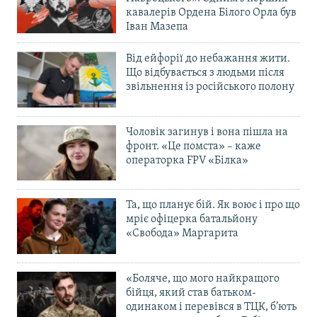
кавалерів Ордена Білого Орла був
Іван Мазепа
Від ейфорії до небажання жити.
Що відбувається з людьми після
звільнення із російського полону
Чоловік загинув і вона пішла на
фронт. «Це помста» – каже
операторка FPV «Білка»
Та, що планує бій. Як воює і про що
мріє офіцерка батальйону
«Свобода» Маргарита
«Боляче, що мого найкращого
бійця, який став батьком-
одинаком і перевівся в ТЦК, б’ють