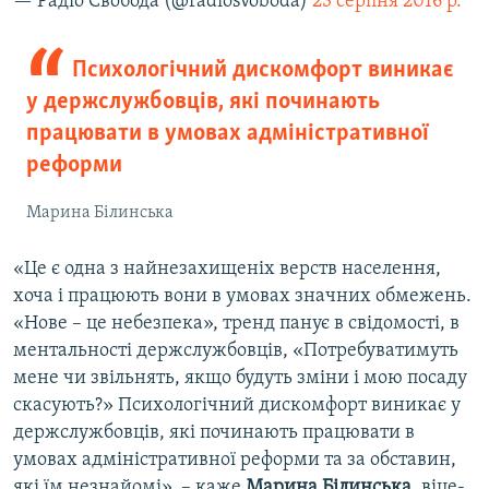
— Радіо Свобода (@radiosvoboda)
23 серпня 2016 р.
Психологічний дискомфорт виникає
у держслужбовців, які починають
працювати в умовах адміністративної
реформи
Марина Білинська
«Це є одна з найнезахищеніх верств населення,
хоча і працюють вони в умовах значних обмежень.
«Нове – це небезпека», тренд панує в свідомості, в
ментальності держслужбовців, «Потребуватимуть
мене чи звільнять, якщо будуть зміни і мою посаду
скасують?» Психологічний дискомфорт виникає у
держслужбовців, які починають працювати в
умовах адміністративної реформи та за обставин,
які їм незнайомі», – каже
Марина Білинська
, віце-