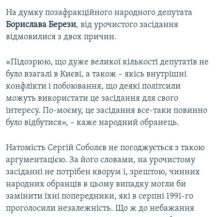
На думку позафракційного народного депутата
Борислава Берези
, від урочистого засідання
відмовилися з двох причин.
«Підозрюю, що дуже великої кількості депутатів не
було взагалі в Києві, а також – якісь внутрішні
конфлікти і побоювання, що деякі політсили
можуть використати це засідання для свого
інтересу. По-моєму, це засідання все-таки повинно
було відбутися», – каже народний обранець.
Натомість Сергій Соболєв не погоджується з такою
аргументацією. За його словами, на урочистому
засіданні не потрібен кворум і, зрештою, чинних
народних обранців в цьому випадку могли би
замінити їхні попередники, які в серпні 1991-го
проголосили незалежність. Що ж до небажання