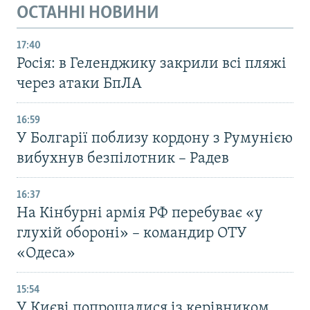
ОСТАННІ НОВИНИ
17:40
Росія: в Геленджику закрили всі пляжі
через атаки БпЛА
16:59
У Болгарії поблизу кордону з Румунією
вибухнув безпілотник – Радев
16:37
На Кінбурні армія РФ перебуває «у
глухій обороні» – командир ОТУ
«Одеса»
15:54
У Києві попрощалися із керівником