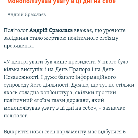
монополізував увагу в ці дні на себе
Андрій Єрмолаєв
Політолог
Андрій Єрмолаєв
вважає, що урочисте
засідання стало жертвою політичного егоїзму
президента.
«У центрі уваги був лише президент. У нього було
кілька виступів: і на День Прапора і на День
Незалежності. І дуже багато інформаційного
супроводу його діяльності. Думаю, що тут не стільки
якась складна кон’юнктура, скільки простий
політичний егоїзм глави держави, який
монополізував увагу в ці дні на себе», – зазначає
політолог.
Відкриття нової сесії парламенту має відбутися 6