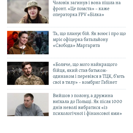
Чоловік загинув і вона пішла на
фронт. «Це помста» – каже
операторка FPV «Білка»
Та, що планує бій. Як воює і про що
мріє офіцерка батальйону
«Свобода» Маргарита
«Боляче, що мого найкращого
бійця, який став батьком-
одинаком і перевівся в ТЦК, б’ють
свої в тилу» – комбриг Габінет
Вийшов з полону, а дружина
виїхала до Польщі. Як після 1000
днів неволі вибратися «із
психологічної і фінансової ями»