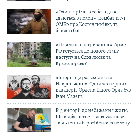
«Один стріляє в себе, а двоє
здаються в полон»: комбат 157-ї
ОМБр про Костянтинівку та
ближні бої
«Повільне прогризання». Армія
РФ готується до нового етапу
наступу на Слов’янськ та
Краматорськ?
«Історія ще раз сміється з
Навроцького». Одним з перших
кавалерів Ордена Білого Орла був
Іван Мазепа
Від ейфорії до небажання жити.
Що відбувається з людьми після
звільнення із російського полону