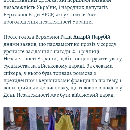
представників держав, які першими визнали
незалежність України, і народних депутатів
Верховної Ради УРСР, які ухвалили Акт
проголошення незалежності України.
Проте голова Верховної Ради
Андрій Парубій
днями заявив, що парламент не провів у середу
урочисте засідання з нагоди 25-ї річниці
Незалежності України, щоб сконцентрувати увагу
суспільства на військовому параді. За словами
спікера, у нього була тривала розмова з
президентом і керівниками фракцій на цю тему, і
вони прийшли до висновку, що головною подією у
День Незалежності має бути військовий парад.