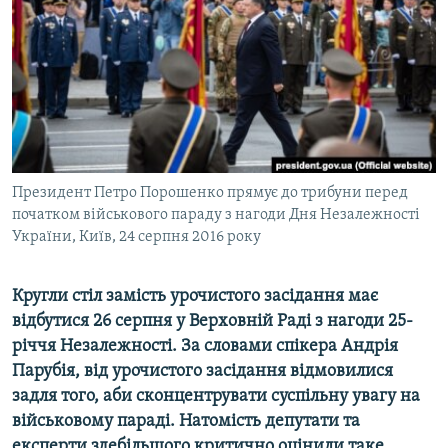
МУЛЬТИМЕДІА
ФОТО
СПЕЦПРОЄКТИ
ПОДКАСТИ
КРИМ РЕАЛІЇ
Президент Петро Порошенко прямує до трибуни перед
РУС
початком військового параду з нагоди Дня Незалежності
України, Київ, 24 серпня 2016 року
УКР
КТАТ
Кругли стіл замість урочистого засідання має
відбутися 26 серпня у Верховній Раді з нагоди 25-
ДОЛУЧАЙСЯ!
річчя Незалежності. За словами спікера Андрія
Парубія, від урочистого засідання відмовилися
задля того, аби сконцентрувати суспільну увагу на
військовому параді. Натомість депутати та
експерти здебільшого критично оцінили таке