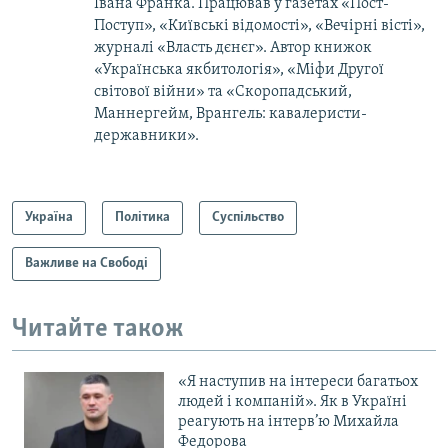
Івана Франка. Працював у газетах «Пост-
Поступ», «Київські відомості», «Вечірні вісті»,
журналі «Власть дєнєг». Автор книжок
«Українська якбитологія», «Міфи Другої
світової війни» та «Скоропадський,
Маннергейм, Врангель: кавалеристи-
державники».
Україна
Політика
Суспільство
Важливе на Свободі
Читайте також
«Я наступив на інтереси багатьох
людей і компаній». Як в Україні
реагують на інтерв’ю Михайла
Федорова