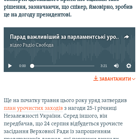
Усі сайти RFE/RL
рішення, зазначаючи, що спікер, ймовірно, зробив
це на догоду президентові.
Парад важливіший за парламентські урочистості?
відео
Радіо Свобода
No media source currently available
0:00
3:21
ЗАВАНТАЖИТИ
Ще на початку травня цього року уряд затвердив
план урочистих заходів
з нагоди 25-ї річниці
Незалежності України. Серед іншого, він
передбачав, що 24 серпня відбудеться урочисте
засідання Верховної Ради із запрошенням