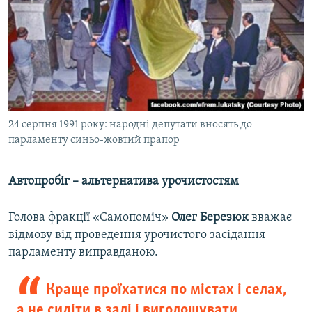
24 серпня 1991 року: народні депутати вносять до
парламенту синьо-жовтий прапор
Автопробіг – альтернатива урочистостям​
Голова фракції «Самопоміч»
Олег Березюк
вважає
відмову від проведення урочистого засідання
парламенту виправданою.
Краще проїхатися по містах і селах,
а не сидіти в залі і виголошувати