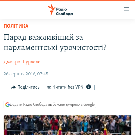
Доступність
посилання
Перейти
ПОЛІТИКА
до
РАДІО СВОБОДА – 70 РОКІВ
Парад важливіший за
основного
ВСЕ ЗА ДОБУ
матеріалу
парламентські урочистості?
СТАТТІ
Перейти
до
Дмитро Шурхало
ВІЙНА
ПОЛІТИКА
основної
26 серпня 2016, 07:45
РОСІЙСЬКА «ФІЛЬТРАЦІЯ»
ЕКОНОМІКА
навігації
Перейти
ДОНБАС.РЕАЛІЇ
СУСПІЛЬСТВО
Поділитись
Читати без VPN
до
КРИМ.РЕАЛІЇ
КУЛЬТУРА
пошуку
Додати Радіо Свобода як бажане джерело в Google
ТИ ЯК?
СПОРТ
СХЕМИ
УКРАЇНА
КИТАЙ.ВИКЛИКИ
СВІТ