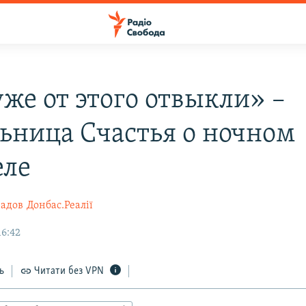
же от этого отвыкли» –
ьница Счастья о ночном
еле
радов
Донбас.Реалії
16:42
ь
Читати без VPN