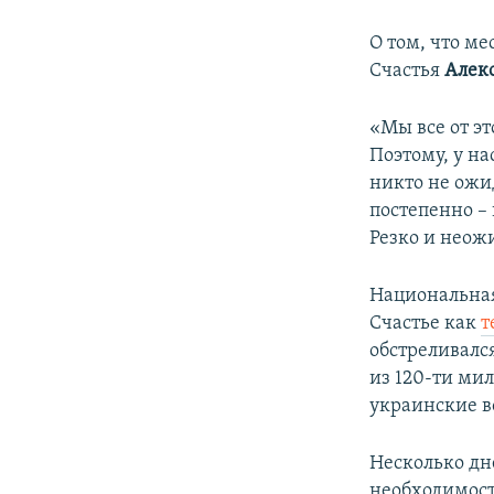
О том, что м
Счастья
Алек
«Мы все от э
Поэтому, у на
никто не ожи
постепенно – 
Резко и неож
Национальная
Счастье как
т
обстреливалс
из 120-ти ми
украинские в
Несколько дн
необходимости