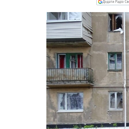
МУЛЬТИМЕДІА
Додати Радіо Св
ФОТО
СПЕЦПРОЄКТИ
ПОДКАСТИ