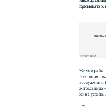
неожиданным.
привыкать к 
Жилые районы 
В течение не
вооружения. В
жительница –
но не успела.