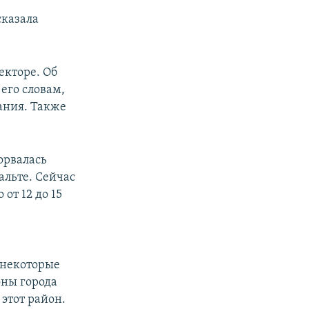
сказала
екторе. Об
 его словам,
ания. Также
зорвалась
альте. Сейчас
от 12 до 15
 некоторые
оны города
 этот район.