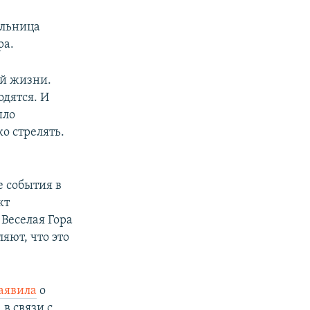
ельница
ра.
ой жизни.
одятся. И
ыло
о стрелять.
 события в
кт
Веселая Гора
яют, что это
аявила
о
в связи с