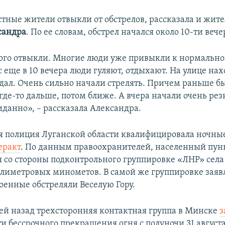
естные жители отвыкли от обстрелов, рассказала и жит
сандра
. По ее словам, обстрел начался около 10-ти вече
того отвыкли. Многие люди уже привыкли к нормальн
с еще в 10 вечера люди гуляют, отдыхают. На улице нах
дал. Очень сильно начали стрелять. Причем раньше б
где-то дальше, потом ближе. А вчера начали очень резк
иданно», – рассказала Александра.
 полиция Луганской области квалифицировала ночные
еракт
. По данным правоохранителей, населенный пун
я со стороны подконтрольного группировке «ЛНР» села 
ллиметровых минометов. В самой же группировке заявл
оенные обстреляли Веселую Гору.
ей назад трехсторонняя контактная группа в Минске
з
 бессрочного прекращения огня с полуночи 31 августа 