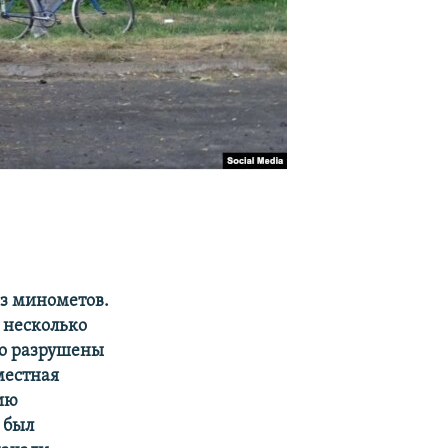
из минометов.
 несколько
но разрушены
местная
ию
 был