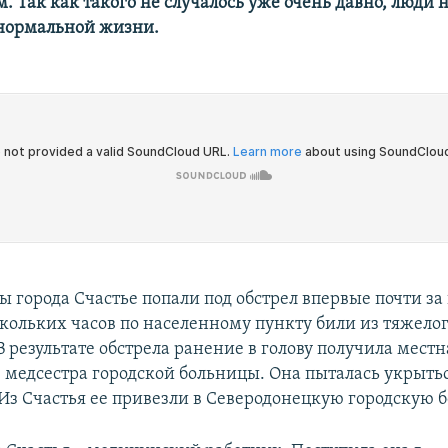
 Так как такого не случалось уже очень давно, люди 
нормальной жизни.
города Счастье попали под обстрел впервые почти за 
скольких часов по населенному пункту били из тяжело
 результате обстрела ранение в голову получила местн
 медсестра городской больницы. Она пыталась укрытьс
 Из Счастья ее привезли в Северодонецкую городскую 