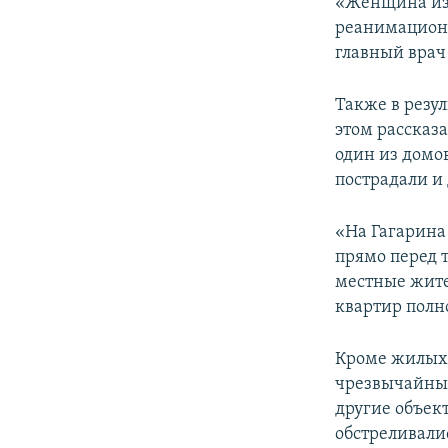
«Женщина из 
реанимационн
главный вра
Также в резу
этом рассказ
один из домо
пострадали и
«На Гагарина 
прямо перед 
местные жител
квартир полн
Кроме жилых 
чрезвычайным
другие объек
обстреливалис