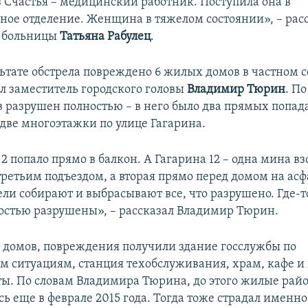
Счастья – медицинский работник. Поступила она в
ое отделение. Женщина в тяжелом состоянии», – рас
ч больницы
Татьяна Рабулец
.
льтате обстрела повреждено 6 жилых домов в частном с
ал заместитель городского головы
Владимир Тюрин
. По
в разрушен полностью – в него было два прямых попад
 две многоэтажки по улице Гагарина.
2 попало прямо в балкон. А Гагарина 12 – одна мина в
третьим подъездом, а вторая прямо перед домом на асф
и собирают и выбрасывают все, что разрушено. Где-то 
остью разрушены», – рассказал Владимир Тюрин.
домов, повреждения получили здание госслужбы по
 ситуациям, станция техобслуживания, храм, кафе и
ты. По словам Владимира Тюрина, до этого жилые рай
ь еще в феврале 2015 года. Тогда тоже страдал именно