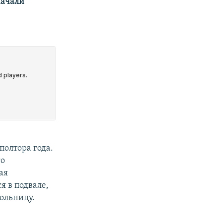
начали
полтора года.
го
ая
я в подвале,
больницу.