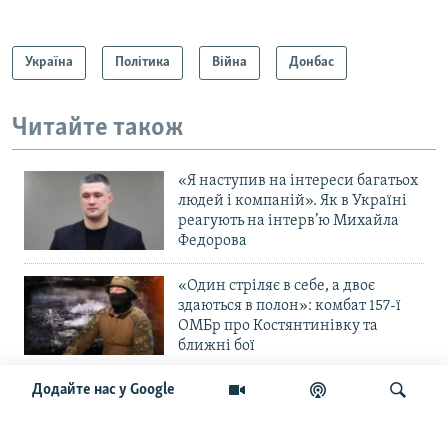
Україна
Політика
Війна
Донбас
Читайте також
«Я наступив на інтереси багатьох
людей і компаній». Як в Україні
реагують на інтерв’ю Михайла
Федорова
«Один стріляє в себе, а двоє
здаються в полон»: комбат 157-ї
ОМБр про Костянтинівку та
ближні бої
Додайте нас у Google
«Повільне прогризання». Армія
РФ готується до нового етапу
наступу на Слов’янськ та