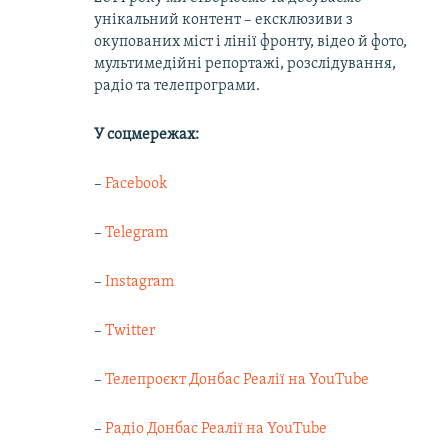
унікальний контент – ексклюзиви з
окупованих міст і лінії фронту, відео й фото,
мультимедійні репортажі, розслідування,
радіо та телепрограми.
У соцмережах:
–
Facebook
–
Telegram
–
Instagram
–
Twitter
–
Телепроєкт Донбас Реалії на YouTube
–
Радіо Донбас Реалії на YouTube