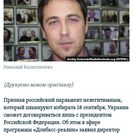
МУЛЬТИМЕДІА
ФОТО
СПЕЦПРОЄКТИ
ПОДКАСТИ
КРИМ РЕАЛІЇ
РУС
Николай Капитоненко
УКР
КТАТ
(Друкуємо мовою оригіналу)
ДОЛУЧАЙСЯ!
Признав российский парламент нелегитимным,
который планируют избирать 18 сентября, Украина
сможет договариваться лишь с президентом
Российской Федерации. Об этом в эфире
программы «Донбасс-реалии» заявил директор