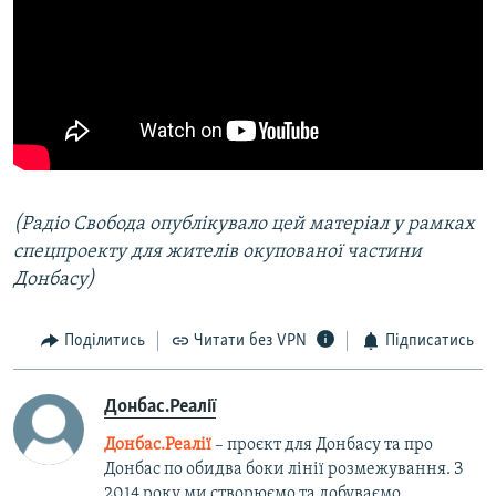
(Радіо Свобода опублікувало цей матеріал у рамках
спецпроекту для жителів окупованої частини
Донбасу)
Поділитись
Читати без VPN
Підписатись
Донбас.Реалії
Донбас.Реалії
– проєкт для Донбасу та про
Донбас по обидва боки лінії розмежування. З
2014 року ми створюємо та добуваємо