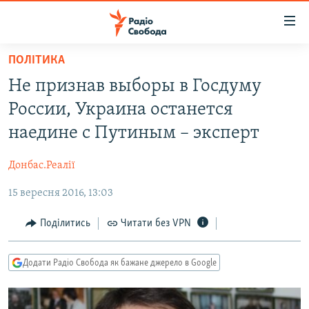
Доступність
посилання
Перейти
ПОЛІТИКА
до
РАДІО СВОБОДА – 70 РОКІВ
Не признав выборы в Госдуму
основного
ВСЕ ЗА ДОБУ
матеріалу
России, Украина останется
СТАТТІ
Перейти
наедине с Путиным – эксперт
до
ВІЙНА
ПОЛІТИКА
основної
Донбас.Реалії
РОСІЙСЬКА «ФІЛЬТРАЦІЯ»
ЕКОНОМІКА
навігації
Перейти
15 вересня 2016, 13:03
ДОНБАС.РЕАЛІЇ
СУСПІЛЬСТВО
до
КРИМ.РЕАЛІЇ
КУЛЬТУРА
Поділитись
Читати без VPN
пошуку
ТИ ЯК?
СПОРТ
Додати Радіо Свобода як бажане джерело в Google
СХЕМИ
УКРАЇНА
КИТАЙ.ВИКЛИКИ
СВІТ