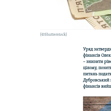
(©Shutterstock)
Уряд затверд
фінансів Оле
– знизити рів
цілому, позит
питань подат
Дубровський в
фінансів вийш