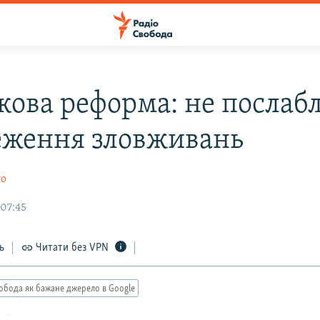
кова реформа: не послаб
еження зловживань
ло
 07:45
ь
Читати без VPN
обода як бажане джерело в Google