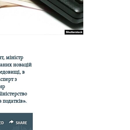
т, міністр
ваних новацій
редовищі, в
сперт з
ир
іністерство
в податків».
ED
SHARE