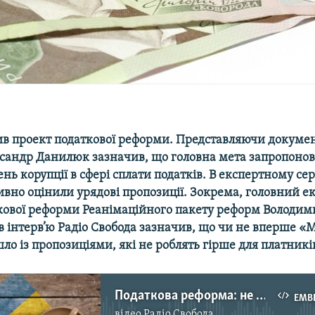
ив проект податкової реформи. Представляючи докумен
ксандр Данилюк зазначив, що головна мета запропоно
ень корупції в сфері сплати податків. В експертному се
ивно оцінили урядові пропозиції. Зокрема, головний ек
кової реформи Реанімаційного пакету реформ Володим
 інтерв’ю Радіо Свобода зазначив, що чи не вперше «М
ло із пропозиціями, які не роблять гірше для платникі
Податкова реформа: не послаблення, а обмеження зловживань
EMB
відео
Радіо Свобода