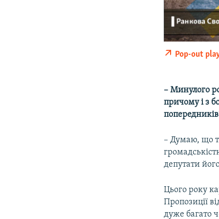
Pop-out pla
– Минулого р
причому і з 
попередників
– Думаю, що т
громадськістю
депутати йог
Цього року ка
Пропозиції ві
дуже багато ч