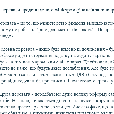
ні переваги представленого міністром фінансів законоп
ревага – це те, що Міністерство фінансів вийшло із п
 в чому не роблять гірше для платників податків. Це прос
ипадок.
Головна перевага – якщо буде втілено ці положення – б
реформу адміністрування податку на додану вартість. 
бути таким кошмаром, яким він є зараз. Це обтяжливий
ніхто не каже, що будуть якісь послаблення. Але буде 
обмежено можливість зловживань з ПДВ з боку податко
при відшкодуванні і при списанні податкового кредиту.
Друга перевага – передбачено дуже велику реформу са
ужби. Не знаю, чи вдасться дійсно ліквідувати корупці
ка стала просто притчею во язицех. Але сам факт, що т
уже обнадіює. Принаймні, ліквідація податкової міліції