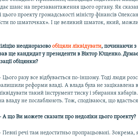
дає шанс на перезавантаження цього органу. Як сказа
 цього проекту громадськості міністр фінансів Олекс
їсти по шматочках». І це великий шматок, який, можли
міліцію неодноразово
обіцяли ліквідувати
, починаючи з
азав ще кандидат у президенти в Віктор Ющенко. Думає
ізації обіцянки?
– Цього разу все відбувається по-іншому. Тоді люди роз
залишили реформи владі. А влада була не зацікавлена 
ліквідувати такий інструмент тиску і збирання хабарів.
на владу не послаблюють. Тож, сподіваюся, що вдасться
– А що Ви можете сказати про недоліки цього проекту?
– Певні речі там недостатньо пропрацьовані. Зокрема, 