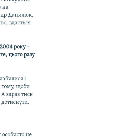
в на
андр Данилюк,
во, вдасться
 2004 року –
те, цього разу
слабилися і
в тому, щоби
 А зараз тиск
 дотиснути.
я особисто не