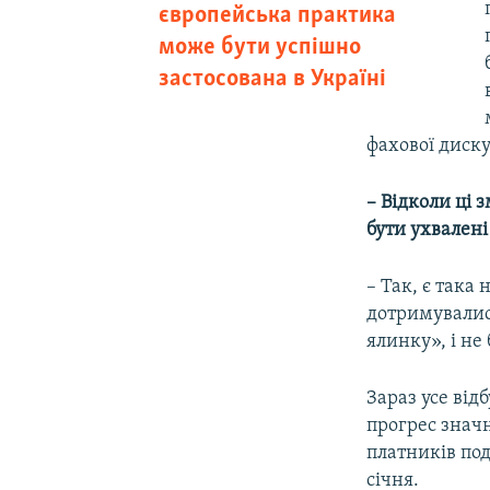
європейська практика
може бути успішно
застосована в Україні
фахової дискус
– Відколи ці 
бути ухвалені
– Так, є така 
дотримувалися
ялинку», і не
Зараз усе від
прогрес знач
платників под
січня.