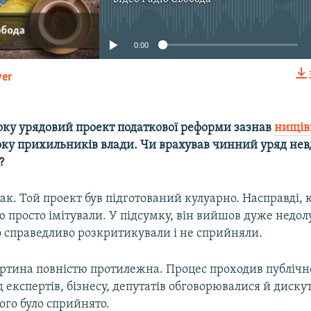
No media source currently available
0:00
yer
EMBED
оку урядовий проект податкової реформи зазнав
нищів
боку прихильників влади. Чи врахував чинний уряд нев
?
ак. Той проект був підготований кулуарно. Насправді, к
 просто імітували. У підсумку, він вийшов дуже недол
о справедливо розкритикували і не сприйняли.
ртина повністю протилежна. Процес проходив публічно
д експертів, бізнесу, депутатів обговорювалися й диску
ого було сприйнято.