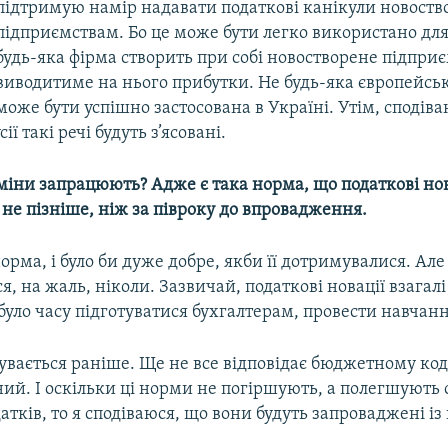
підтримую намір надавати податкові канікули новост
підприємствам. Бо це може бути легко використано дл
будь-яка фірма створить при собі новостворене підприє
виводитиме на нього прибутки. Не будь-яка європейсь
може бути успішно застосована в Україні. Утім, сподіва
ії такі речі будуть з’ясовані.
зміни запрацюють? Адже є така норма, що податкові но
 не пізніше, ніж за півроку до впровадження.
норма, і було би дуже добре, якби її дотримувалися. Але 
, на жаль, ніколи. Зазвичай, податкові новації взагалі
 було часу підготуватися бухгалтерам, провести навчанн
бувається раніше. Ще не все відповідає бюджетному код
ний. І оскільки ці норми не погіршують, а полегшують
атків, то я сподіваюся, що вони будуть запроваджені і