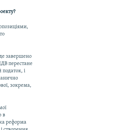
роекту?
ропозиціями,
то
уде завершено
ПДВ перестане
 податок, і
гранично
вої, зокрема,
мої
ю в
ака реформа
 і створення