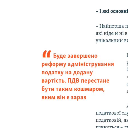
– І які основ
– Найперша пе
які ніде й ні
унікальний в
Буде завершено
реформу адміністрування
податку на додану
вартість. ПДВ перестане
бути таким кошмаром,
яким він є зараз
податкової сл
податковій, я
почнеться – д