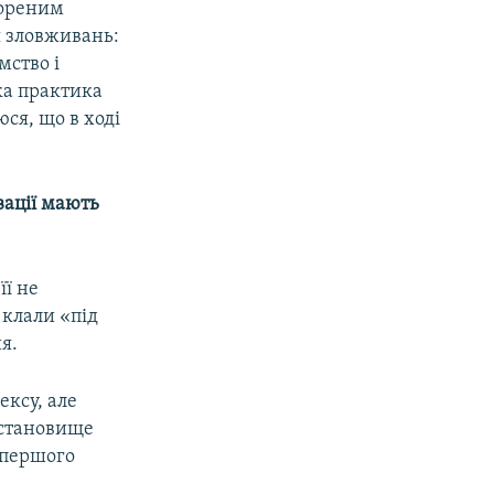
вореним
я зловживань:
мство і
ка практика
юся, що в ході
вації мають
її не
 клали «під
я.
ексу, але
 становище
з першого