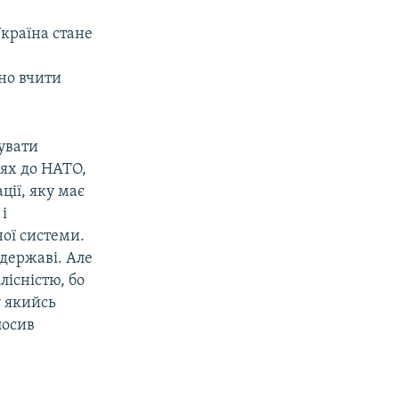
Україна стане
дно вчити
рувати
ях до НАТО,
ції, яку має
і
ної системи.
державі. Але
лісністю, бо
у якийсь
лосив