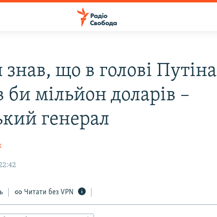
 знав, що в голові Путіна
 би мільйон доларів –
ький генерал
к
22:42
ь
Читати без VPN