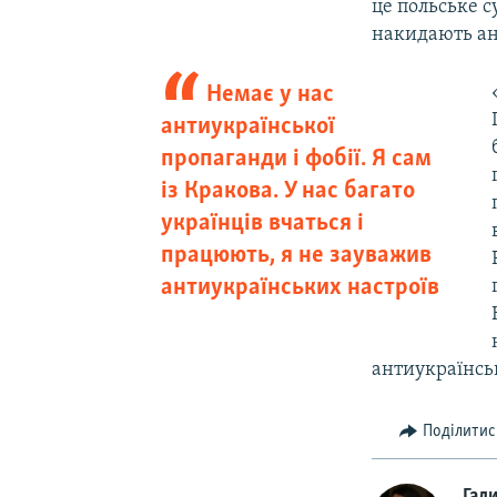
це польське с
накидають ант
Немає у нас
антиукраїнської
пропаганди і фобії. Я сам
із Кракова. У нас багато
українців вчаться і
працюють, я не зауважив
антиукраїнських настроїв
антиукраїнськ
Поділитис
Гал