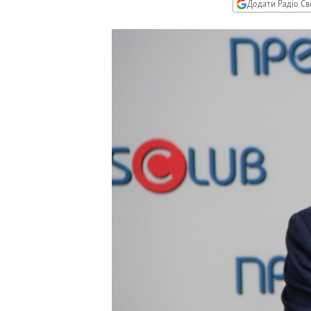
МУЛЬТИМЕДІА
Додати Радіо Св
ФОТО
СПЕЦПРОЄКТИ
ПОДКАСТИ