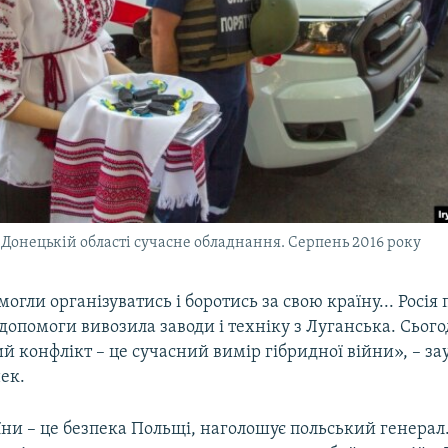
Донецькій області сучасне обладнання. Серпень 2016 року
огли організуватись і боротись за свою країну... Росія
допомоги вивозила заводи і техніку з Луганська. Сього
 конфлікт – це сучасний вимір гібридної війни», – з
ек.
ни – це безпека Польщі, наголошує польський генерал.