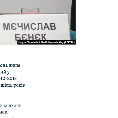
вона лише
кий у
10-2013
шість років
би мільйон
нек
,