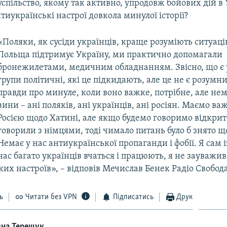
успільство, якому так активно, упродовж бойових дій в 
иукраїнські настрої довкола минулої історії?
«Поляки, як сусіди українців, краще розуміють ситуаці
Польща підтримує Україну, ми практично допомагали
бронежилетами, медичним обладнанням. Звісно, що є 
групи політичні, які це підкидають, але це не є розумн
правди про минуле, коли воно важке, потрібне, але нем
вини – ані поляків, ані українців, ані росіян. Маємо важ
Росією щодо Хатині, але якщо будемо говоримо відкрито
говорили з німцями, тоді чимало питань було б знято щ
Немає у нас антиукраїнської пропаганди і фобії. Я сам і
нас багато українців вчаться і працюють, я не зауважив
их настроїв», – відповів Мечислав Бенек Радіо Свобода
ь
Читати без VPN
Підписатись
Друк
ина Терещук