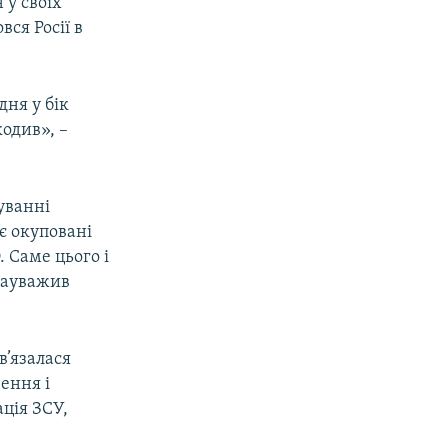
 у своїх
ся Росії в
дня у бік
одив», –
уванні
 є окуповані
 Саме цього і
 зауважив
в’язалася
ення і
ація ЗСУ,