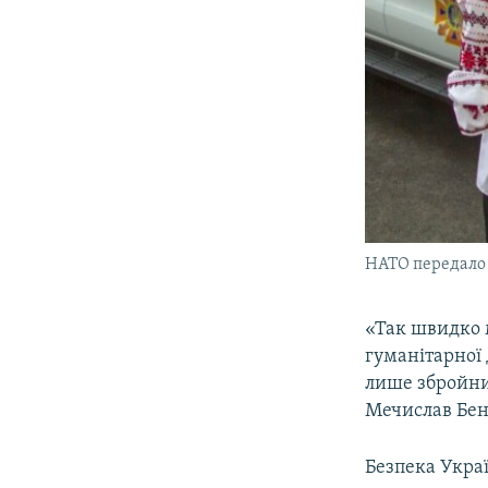
НАТО передало 
«Так швидко м
гуманітарної 
лише збройний
Мечислав Бен
Безпека Украї