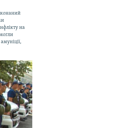
еконаний
ми
онфлікту на
змогли
 амуніції,