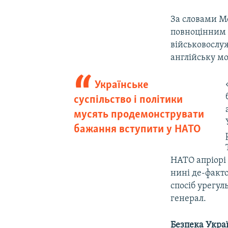
За словами Ме
повноцінним 
військовослуж
англійську мо
Українське
суспільство і політики
мусять продемонструвати
бажання вступити у НАТО
НАТО апріорі 
нині де-факто
спосіб урегул
генерал.
Безпека Укра