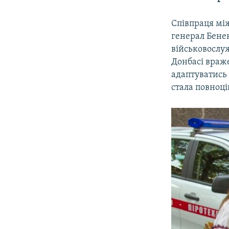
Співпраця мі
генерал Бенек
військовослуж
Донбасі враже
адаптуватись 
стала повноц