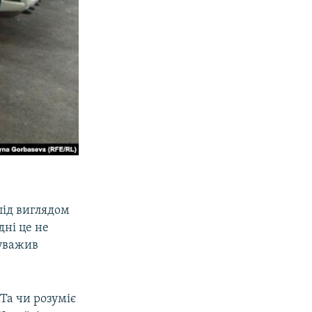
 під виглядом
дні це не
ауважив
Та чи розуміє