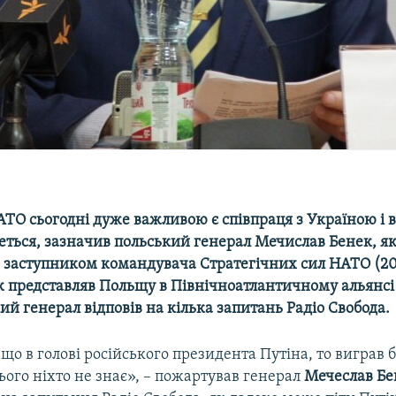
АТО сьогодні дуже важливою є співпраця з Україною і 
ться, зазначив польський генерал Мечислав Бенек, я
 заступником командувача Стратегічних сил НАТО (20
ж представляв Польщу в Північноатлантичному альянсі 
ий генерал відповів на кілька запитань Радіо Свобода.
 що в голові російського президента Путіна, то виграв 
цього ніхто не знає», – пожартував генерал
Мечеслав Бе