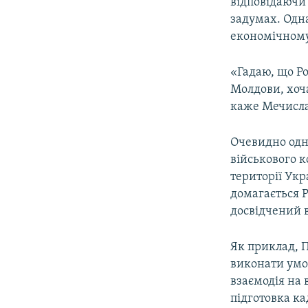
відповідаючи 
задумах. Одн
економічному
​«Гадаю, що Ро
Молдови, хоч
каже Мечисла
Очевидно одне
військового к
території Укр
домагається Р
досвідчений 
Як приклад, П
виконати умов
взаємодія на 
підготовка ка