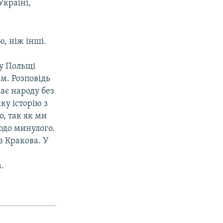
Україні,
ю, ніж інші.
у Польщі
им. Розповідь
ає народу без
ку історію з
, так як ми
одо минулого.
з Кракова. У
.