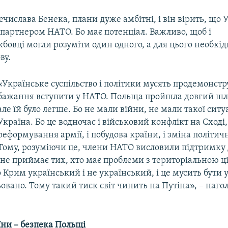
числава Бенека, плани дуже амбітні, і він вірить, що 
партнером НАТО. Бо має потенціал. Важливо, щоб і
бовці могли розуміти один одного, а для цього необхі
ву.
«Українське суспільство і політики мусять продемонст
бажання вступити у НАТО. Польща пройшла довгий шл
але їй було легше. Бо не мали війни, не мали такої ситуа
Україна. Бо це водночас і військовий конфлікт на Сході, 
реформування армії, і побудова країни, і зміна політич
Тому, розуміючи це, члени НАТО висловили підтримку 
не приймає тих, хто має проблеми з територіальною ці
 Крим український і не український, і це мусить бути 
ьовано. Тому такий тиск світ чинить на Путіна», – наго
їни – безпека Польщі