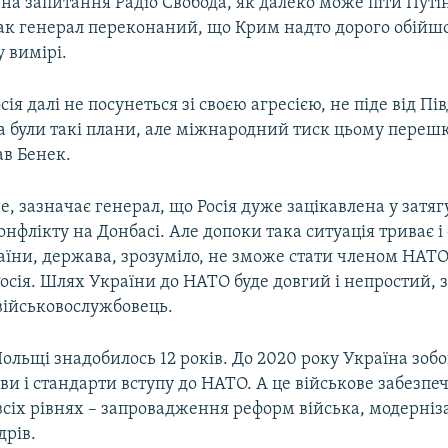
на запитання Радіо Свобода, як далеко може піти Путін
ак генерал переконаний, що Крим надто дорого обійшов
 вимірі.
сія далі не посунеться зі своєю агресією, не піде від Пів
а були такі плани, але міжнародний тиск цьому перешк
в Бенек.
, зазначає генерал, що Росія дуже зацікавлена у затяг
онфлікту на Донбасі. Але допоки така ситуація триває і
аїни, держава, зрозуміло, не зможе стати членом НАТО.
осія. Шлях України до НАТО буде довгий і непростий,
військовослужбовець.
ольщі знадобилось 12 років. До 2020 року Україна зобо
и і стандарти вступу до НАТО. А це військове забезпеч
всіх рівнях – запровадження реформ війська, модерніз
дрів.