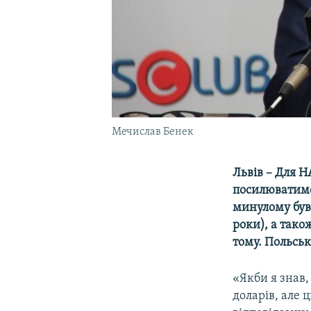
Мечислав Бенек
Львів – Для Н
посилюватиме
минулому був
роки), а тако
тому. Польськ
«Якби я знав,
доларів, але 