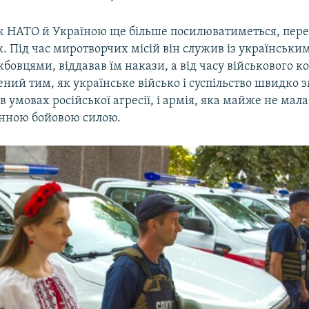
ж НАТО й Україною ще більше посилюватиметься, пер
. Під час миротворчих місій він служив із українськи
бовцями, віддавав їм накази, а від часу військового к
ний тим, як українське військо і суспільство швидко 
в умовах російської агресії, і армія, яка майже не мала
інною бойовою силою.