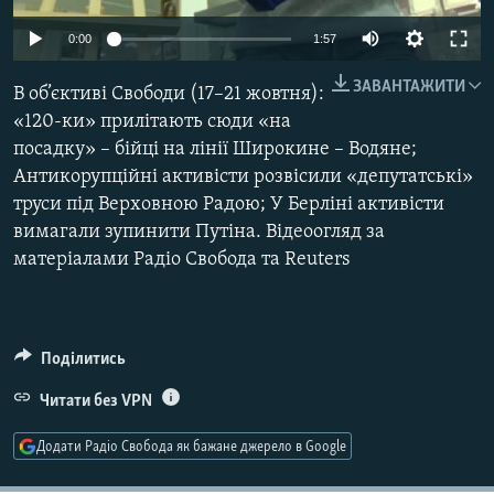
МУЛЬТИМЕДІА
0:00
1:57
ФОТО
ЗАВАНТАЖИТИ
В об’єктиві Свободи (17–21 жовтня):
СПЕЦПРОЄКТИ
«120-ки» прилітають сюди «на
ПОДКАСТИ
посадку» – бійці на лінії Широкине – Водяне;
Антикорупційні активісти розвісили «депутатські»
КРИМ РЕАЛІЇ
труси під Верховною Радою; У Берліні активісти
РУС
вимагали зупинити Путіна. Відеоогляд за
матеріалами Радіо Свобода та Reuters
УКР
КТАТ
Поділитись
ДОЛУЧАЙСЯ!
Читати без VPN
Додати Радіо Свобода як бажане джерело в Google