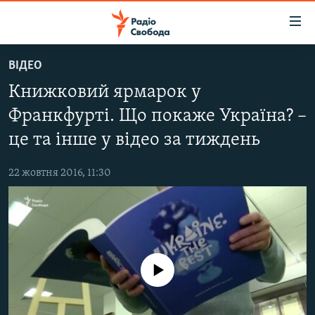
Доступність
посилання
Перейти
ВІДЕО
до
РАДІО СВОБОДА – 70 РОКІВ
Книжковий ярмарок у
основного
ВСЕ ЗА ДОБУ
матеріалу
Франкфурті. Що покаже Україна? –
СТАТТІ
Перейти
це та інше у відео за тиждень
до
ВІЙНА
ПОЛІТИКА
основної
22 жовтня 2016, 11:30
РОСІЙСЬКА «ФІЛЬТРАЦІЯ»
ЕКОНОМІКА
навігації
Перейти
ДОНБАС.РЕАЛІЇ
СУСПІЛЬСТВО
до
КРИМ.РЕАЛІЇ
КУЛЬТУРА
пошуку
ТИ ЯК?
СПОРТ
No media source currently available
СХЕМИ
УКРАЇНА
КИТАЙ.ВИКЛИКИ
СВІТ