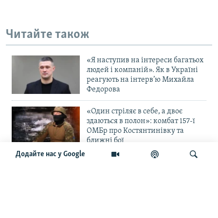
Усі сайти RFE/RL
Читайте також
«Я наступив на інтереси багатьох
людей і компаній». Як в Україні
реагують на інтерв’ю Михайла
Федорова
«Один стріляє в себе, а двоє
здаються в полон»: комбат 157-ї
ОМБр про Костянтинівку та
ближні бої
Додайте нас у Google
«Повільне прогризання». Армія
РФ готується до нового етапу
наступу на Слов’янськ та
Краматорськ?
Шукати
«Історія ще раз сміється з