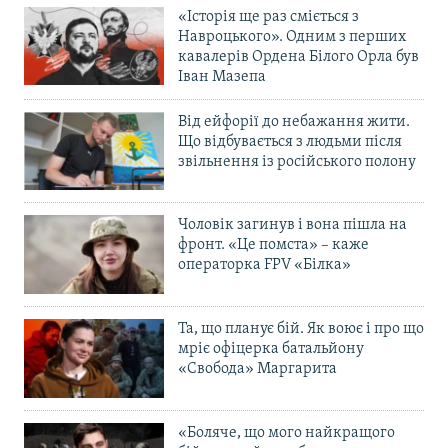
«Історія ще раз сміється з
Навроцького». Одним з перших
кавалерів Ордена Білого Орла був
Іван Мазепа
Від ейфорії до небажання жити.
Що відбувається з людьми після
звільнення із російського полону
Чоловік загинув і вона пішла на
фронт. «Це помста» – каже
операторка FPV «Білка»
Та, що планує бій. Як воює і про що
мріє офіцерка батальйону
«Свобода» Маргарита
«Боляче, що мого найкращого