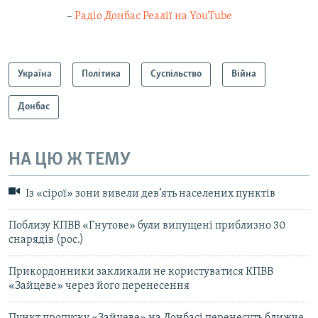
–
Радіо Донбас Реалії на YouTube
Україна
Політика
Суспільство
Війна
Донбас
НА ЦЮ Ж ТЕМУ
Із «cірої» зони вивели дев’ять населених пунктів
Поблизу КПВВ «Гнутове» були випущені приблизно 30
снарядів (рос.)
Прикордонники закликали не користуватися КПВВ
«Зайцеве» через його перенесення
Пункт пропуску «Зайцеве» на Донбасі перенесуть ближче