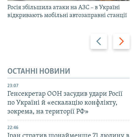
Росія збільшила атаки на АЗС – в Україні
відкривають мобільні автозаправні станції
Назад
Вперед
ОСТАННІ НОВИНИ
23:07
Генсекретар ООН засудив удари Росії
по Україні й «ескалацію конфлікту,
зокрема, на території РФ»
22:46
Іран стратив щонайменше 71 людину в