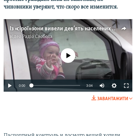
Усі сайти RFE/RL
чиновники уверяют, что скоро все изменится.
Із «cірої» зони вивели дев’ять населених пунктів (відео)
відео
Радіо Свобода
No media source currently available
0:00
3:04
ЗАВАНТАЖИТИ
Паспортный контроль и досмотр вещей хотели