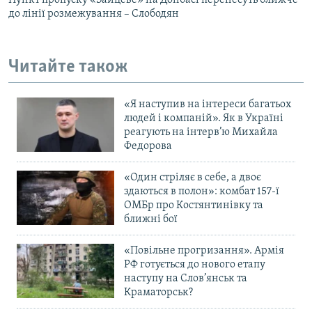
до лінії розмежування – Слободян
Читайте також
«Я наступив на інтереси багатьох
людей і компаній». Як в Україні
реагують на інтерв’ю Михайла
Федорова
«Один стріляє в себе, а двоє
здаються в полон»: комбат 157-ї
ОМБр про Костянтинівку та
ближні бої
«Повільне прогризання». Армія
РФ готується до нового етапу
наступу на Слов’янськ та
Краматорськ?