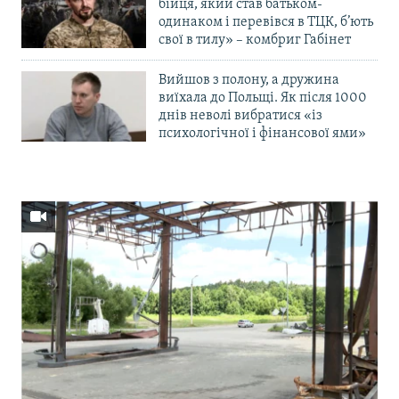
бійця, який став батьком-
одинаком і перевівся в ТЦК, б’ють
свої в тилу» – комбриг Габінет
Вийшов з полону, а дружина
виїхала до Польщі. Як після 1000
днів неволі вибратися «із
психологічної і фінансової ями»