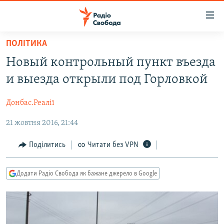
Доступність
посилання
Перейти
ПОЛІТИКА
до
РАДІО СВОБОДА – 70 РОКІВ
Новый контрольный пункт въезда
основного
ВСЕ ЗА ДОБУ
матеріалу
и выезда открыли под Горловкой
СТАТТІ
Перейти
до
Донбас.Реалії
ВІЙНА
ПОЛІТИКА
основної
21 жовтня 2016, 21:44
РОСІЙСЬКА «ФІЛЬТРАЦІЯ»
ЕКОНОМІКА
навігації
Перейти
ДОНБАС.РЕАЛІЇ
СУСПІЛЬСТВО
Поділитись
Читати без VPN
до
КРИМ.РЕАЛІЇ
КУЛЬТУРА
пошуку
Додати Радіо Свобода як бажане джерело в Google
ТИ ЯК?
СПОРТ
СХЕМИ
УКРАЇНА
КИТАЙ.ВИКЛИКИ
СВІТ