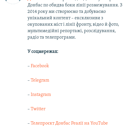
Донбас по обидва боки лінії розмежування. З
2014 року ми створюємо та добуваємо
унікальний контент – ексклюзиви з
окупованих міст і лінії фронту, відео й фото,
мультимедійні репортажі, розслідування,
радіо та телепрограми.
У соцмережах:
–
Facebook
–
Telegram
–
Instagram
–
Twitter
–
Телепроєкт Донбас Реалії на YouTube