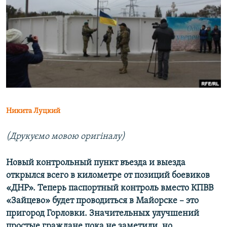
МУЛЬТИМЕДІА
ФОТО
СПЕЦПРОЄКТИ
ПОДКАСТИ
КРИМ РЕАЛІЇ
РУС
Никита Луцкий
УКР
(Друкуємо мовою оригіналу)
КТАТ
Новый контрольный пункт въезда и выезда
ДОЛУЧАЙСЯ!
открылся всего в километре от позиций боевиков
«ДНР». Теперь паспортный контроль вместо КПВВ
«Зайцево» будет проводиться в Майорске – это
пригород Горловки. Значительных улучшений
простые граждане пока не заметили, но