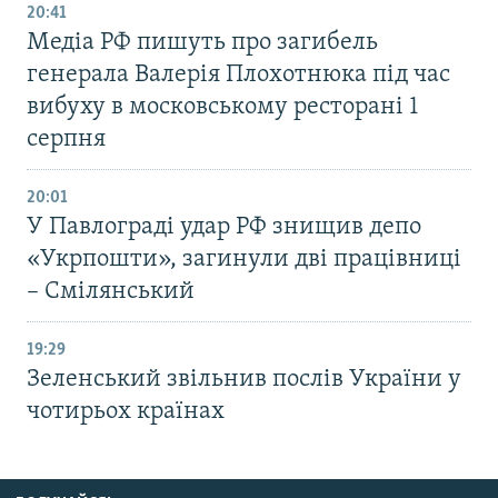
20:41
Медіа РФ пишуть про загибель
генерала Валерія Плохотнюка під час
вибуху в московському ресторані 1
серпня
20:01
У Павлограді удар РФ знищив депо
«Укрпошти», загинули дві працівниці
– Смілянський
19:29
Зеленський звільнив послів України у
чотирьох країнах