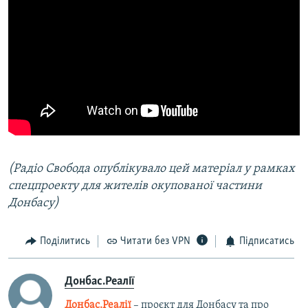
(Радіо Свобода опублікувало цей матеріал у рамках
спецпроекту для жителів окупованої частини
Донбасу)
Поділитись
Читати без VPN
Підписатись
Донбас.Реалії
Донбас.Реалії
– проєкт для Донбасу та про