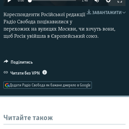
0:00
1:48
МУЛЬТИМЕДІА
ЗАВАНТАЖИТИ
Кореспонденти Російської редакції
ФОТО
Радіо Свобода поцікавилися у
СПЕЦПРОЄКТИ
перехожих на вулицях Москви, чи хочуть вони,
ПОДКАСТИ
щоб Росія увійшла в Європейський союз.
КРИМ РЕАЛІЇ
РУС
Поділитись
УКР
Читати без VPN
КТАТ
Додати Радіо Свобода як бажане джерело в Google
ДОЛУЧАЙСЯ!
Читайте також