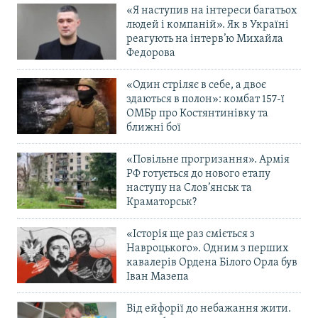
«Я наступив на інтереси багатьох
Усі сайти RFE/RL
людей і компаній». Як в Україні
реагують на інтерв’ю Михайла
Федорова
«Один стріляє в себе, а двоє
здаються в полон»: комбат 157-ї
ОМБр про Костянтинівку та
ближні бої
«Повільне прогризання». Армія
РФ готується до нового етапу
наступу на Слов’янськ та
Краматорськ?
«Історія ще раз сміється з
Навроцького». Одним з перших
кавалерів Ордена Білого Орла був
Іван Мазепа
Від ейфорії до небажання жити.