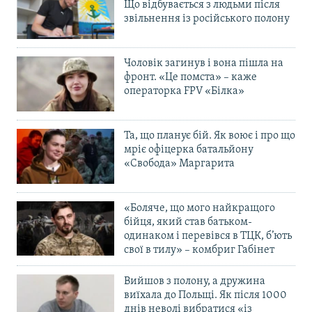
Що відбувається з людьми після
звільнення із російського полону
Чоловік загинув і вона пішла на
фронт. «Це помста» – каже
операторка FPV «Білка»
Та, що планує бій. Як воює і про що
мріє офіцерка батальйону
«Свобода» Маргарита
«Боляче, що мого найкращого
бійця, який став батьком-
одинаком і перевівся в ТЦК, б’ють
свої в тилу» – комбриг Габінет
Вийшов з полону, а дружина
виїхала до Польщі. Як після 1000
днів неволі вибратися «із