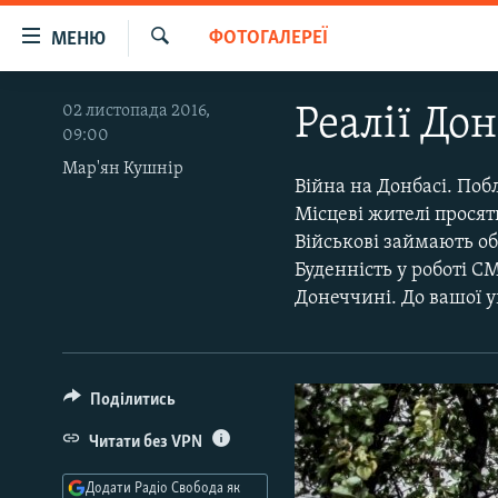
Доступність
ФОТОГАЛЕРЕЇ
МЕНЮ
посилання
Шукати
Перейти
РАДІО СВОБОДА – 70 РОКІВ
02 листопада 2016,
Реалії Дон
до
09:00
ВСЕ ЗА ДОБУ
основного
Мар'ян Кушнір
матеріалу
СТАТТІ
Війна на Донбасі. Поб
Перейти
Місцеві жителі просят
ВІЙНА
ПОЛІТИКА
до
Військові займають о
основної
РОСІЙСЬКА «ФІЛЬТРАЦІЯ»
ЕКОНОМІКА
Буденність у роботі С
навігації
Донеччині. До вашої у
ДОНБАС.РЕАЛІЇ
СУСПІЛЬСТВО
Перейти
до
КРИМ.РЕАЛІЇ
КУЛЬТУРА
пошуку
ТИ ЯК?
СПОРТ
Поділитись
СХЕМИ
УКРАЇНА
Читати без VPN
КИТАЙ.ВИКЛИКИ
СВІТ
Додати Радіо Свобода як