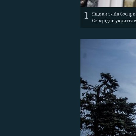
1
Ящики з-під боєпри
Своєрідне укриття в