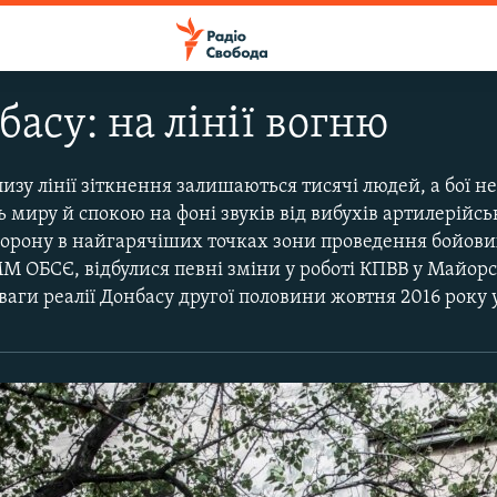
басу: на лінії вогню
лизу лінії зіткнення залишаються тисячі людей, а бої н
ь миру й спокою на фоні звуків від вибухів артилерійсь
борону в найгарячіших точках зони проведення бойови
ММ ОБСЄ, відбулися певні зміни у роботі КПВВ у Майор
ваги реалії Донбасу другої половини жовтня 2016 року 