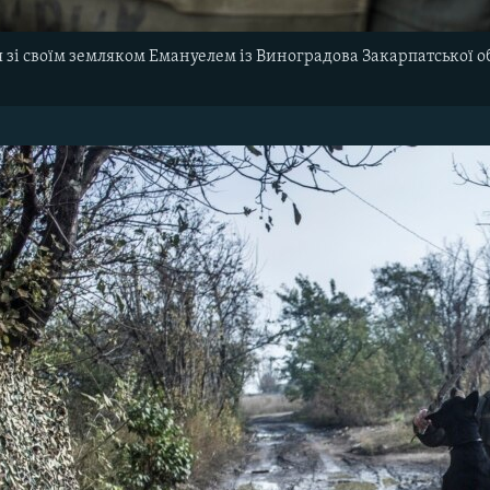
 зі своїм земляком Емануелем із Виноградова Закарпатської об