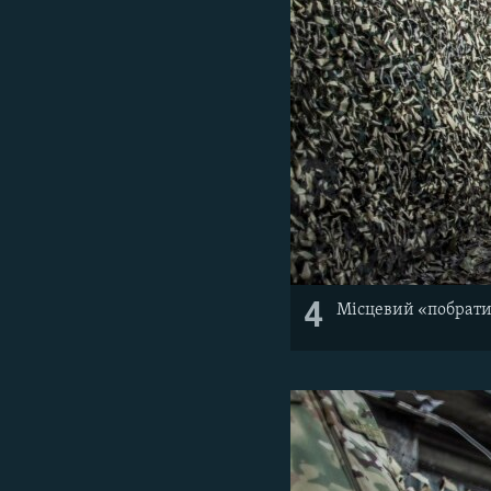
4
Місцевий «побратим