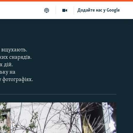
Додайте нас у Google
е вщухають.
ких снарядів.
х дій.
ську на
у фотографіях.