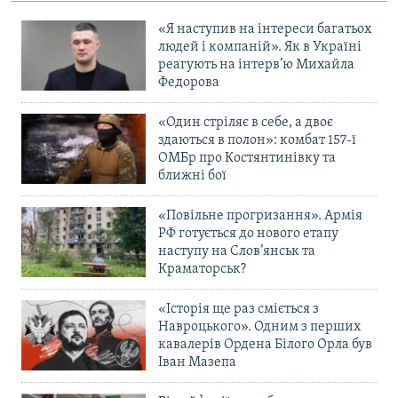
«Я наступив на інтереси багатьох
людей і компаній». Як в Україні
реагують на інтерв’ю Михайла
Федорова
«Один стріляє в себе, а двоє
здаються в полон»: комбат 157-ї
ОМБр про Костянтинівку та
ближні бої
«Повільне прогризання». Армія
РФ готується до нового етапу
наступу на Слов’янськ та
Краматорськ?
«Історія ще раз сміється з
Навроцького». Одним з перших
кавалерів Ордена Білого Орла був
Іван Мазепа