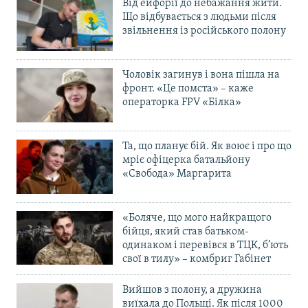
Від ейфорії до небажання жити.
Що відбувається з людьми після
звільнення із російського полону
Чоловік загинув і вона пішла на
фронт. «Це помста» – каже
операторка FPV «Білка»
Та, що планує бій. Як воює і про що
мріє офіцерка батальйону
«Свобода» Маргарита
«Боляче, що мого найкращого
бійця, який став батьком-
одинаком і перевівся в ТЦК, б’ють
свої в тилу» – комбриг Габінет
Вийшов з полону, а дружина
виїхала до Польщі. Як після 1000