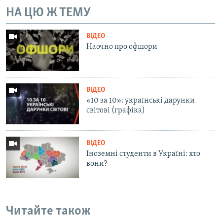
Усі сайти RFE/RL
НА ЦЮ Ж ТЕМУ
ВІДЕО
Наочно про офшори
ВІДЕО
«10 за 10»: українські дарунки
світові (графіка)
ВІДЕО
Іноземні студенти в Україні: хто
вони?
Читайте також