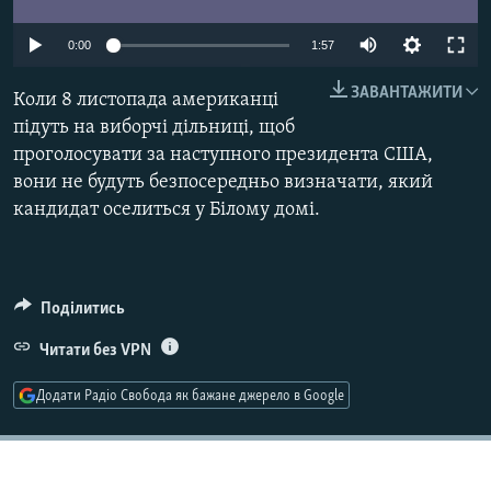
МУЛЬТИМЕДІА
0:00
1:57
ФОТО
ЗАВАНТАЖИТИ
СПЕЦПРОЄКТИ
Коли 8 листопада американці
підуть на виборчі дільниці, щоб
ПОДКАСТИ
проголосувати за наступного президента США,
вони не будуть безпосередньо визначати, який
КРИМ РЕАЛІЇ
кандидат оселиться у Білому домі.
РУС
УКР
КТАТ
Поділитись
Читати без VPN
ДОЛУЧАЙСЯ!
Додати Радіо Свобода як бажане джерело в Google