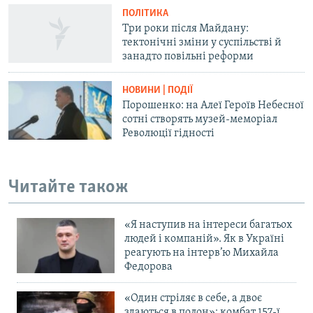
ПОЛІТИКА
Три роки після Майдану:
тектонічні зміни у суспільстві й
занадто повільні реформи
НОВИНИ | ПОДІЇ
Порошенко: на Алеї Героїв Небесної
сотні створять музей-меморіал
Революції гідності
Читайте також
«Я наступив на інтереси багатьох
людей і компаній». Як в Україні
реагують на інтерв’ю Михайла
Федорова
«Один стріляє в себе, а двоє
здаються в полон»: комбат 157-ї