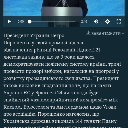
МУЛЬТИМЕДІА
ФОТО
0:00
2:46
СПЕЦПРОЄКТИ
ЗАВАНТАЖИТИ
Президент України Петро
ПОДКАСТИ
Порошенко у своїй промові під час
відзначення річниці Революції гідності 21
КРИМ РЕАЛІЇ
листопада заявив, що за 3 роки вдалося
РУС
демократизувати політичну систему країни, тричі
УКР
провести прозорі вибори, наголосив на прогресі у
розвитку громадянського суспільства. Президент
КТАТ
також висловив сподівання на те, що на саміті
Україна-ЄС у Брюсселі 24 листопада буде
ДОЛУЧАЙСЯ!
знайдений «взаємоприйнятний компроміс» між
Києвом, Брюсселем та Амстердамом щодо Угоди
про асоціацію. Порошенко наголосив, що
Українська держава виконала 144 пункти Плану