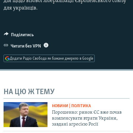
дій щодо візової лібералізації Європейського союзу
Усі сайти RFE/RL
для українців.
Поділитись
Читати без VPN
Додати Радіо Свобода як бажане джерело в Google
НА ЦЮ Ж ТЕМУ
НОВИНИ | ПОЛІТИКА
Порошенко: ринок ЄС вже почав
компенсувати втрати України,
завдані агресією Росії