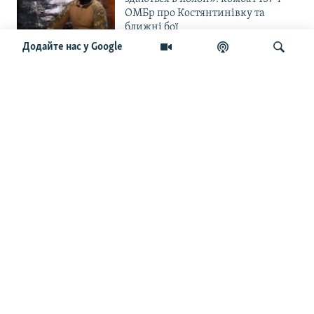
ОМБр про Костянтинівку та
ближні бої
Додайте нас у Google
«Повільне прогризання». Армія
РФ готується до нового етапу
наступу на Слов’янськ та
Краматорськ?
Шукати
«Історія ще раз сміється з
Навроцького». Одним з перших
кавалерів Ордена Білого Орла був
Іван Мазепа
Від ейфорії до небажання жити.
Що відбувається з людьми після
звільнення із російського полону
Чоловік загинув і вона пішла на
фронт. «Це помста» – каже
операторка FPV «Білка»