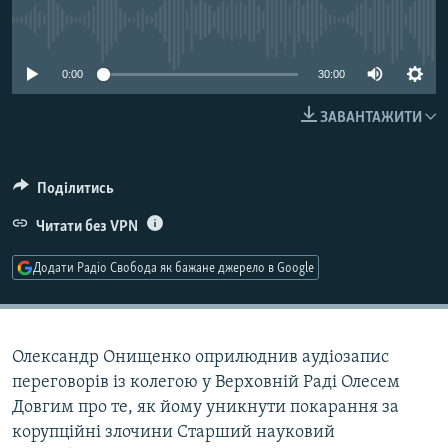
КИТАЙ.ВИКЛИКИ
No media source currently available
МУЛЬТИМЕДІА
0:00
30:00
ФОТО
ЗАВАНТАЖИТИ
СПЕЦПРОЄКТИ
ПОДКАСТИ
Поділитись
КРИМ РЕАЛІЇ
Читати без VPN
РУС
Додати Радіо Свобода як бажане джерело в Google
УКР
КТАТ
Олександр Онищенко оприлюднив аудіозапис
ДОЛУЧАЙСЯ!
переговорів із колегою у Верховній Раді Олесем
Довгим про те, як йому уникнути покарання за
корупційні злочини Старший науковий