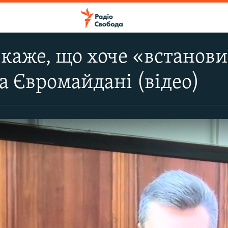
каже, що хоче «встанови
а Євромайдані (відео)