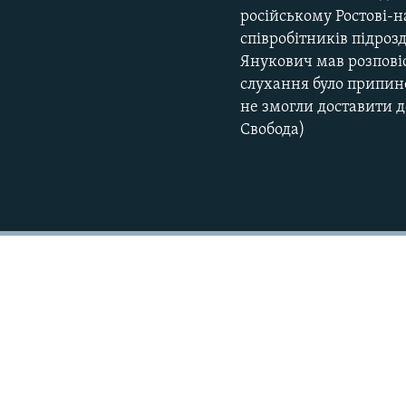
російському Ростові-н
співробітників підроз
Янукович мав розповіс
слухання було припине
не змогли доставити до
Свобода)