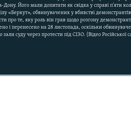
а-Дону. Його мали допитати як свідка у справі п'яти к
ділу «Беркут», обвинувачених у вбивстві демонстранті
ти про те, яку роль він грав щодо розгону демонстрант
но і перенесено на 28 листопада, оскільки обвинуваче
 зали суду через протести під СІЗО. (Відео Російської 