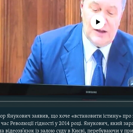
No media source currently avail
ор Янукович заявив, що хоче «встановити істину» про
час Революції гідності у 2014 році. Янукович, який зара
а відеозв’язок із залою суду в Києві, перебуваючи у пр