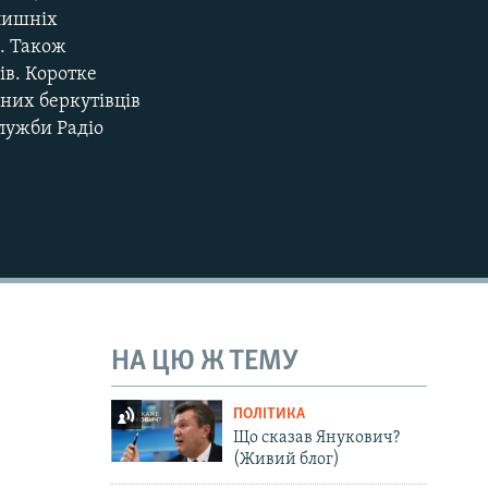
олишніх
в. Також
ів. Коротке
них беркутівців
служби Радіо
НА ЦЮ Ж ТЕМУ
ПОЛІТИКА
Що сказав Янукович?
(Живий блог)