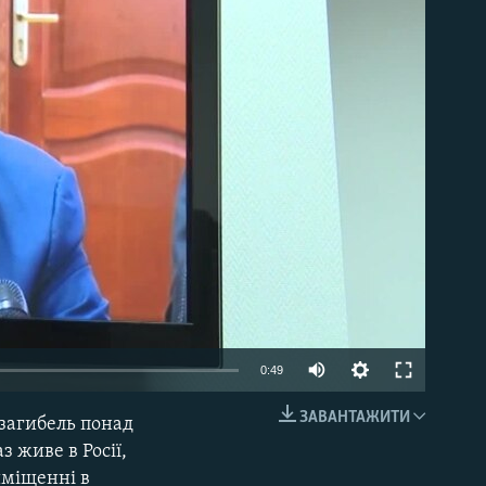
able
0:49
ЗАВАНТАЖИТИ
 загибель понад
EMBED
з живе в Росії,
иміщенні в