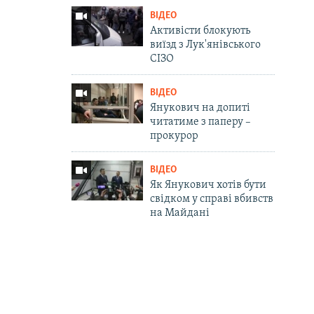
ВІДЕО
Активісти блокують
виїзд з Лук'янівського
СІЗО
ВІДЕО
Янукович на допиті
читатиме з паперу –
прокурор
ВІДЕО
Як Янукович хотів бути
свідком у справі вбивств
на Майдані