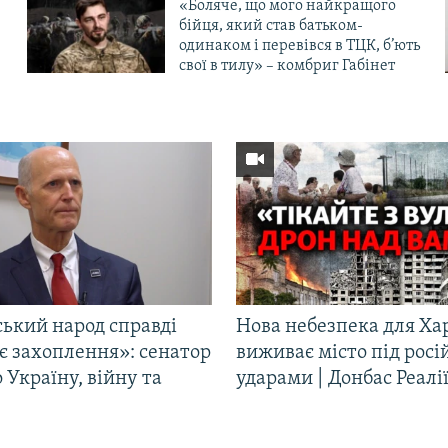
«Боляче, що мого найкращого
бійця, який став батьком-
одинаком і перевівся в ТЦК, б’ють
свої в тилу» – комбриг Габінет
ський народ справді
Нова небезпека для Ха
є захоплення»: сенатор
виживає місто під рос
Україну, війну та
ударами | Донбас Реалі