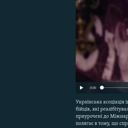
МУЛЬТИМЕДІА
ФОТО
СПЕЦПРОЄКТИ
ПОДКАСТИ
0:00
Українська асоціація 
бійців, які реалібіту
приурочені до Міжнаро
полягає в тому, що сп