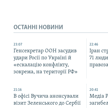
ОСТАННІ НОВИНИ
23:07
22:46
Генсекретар ООН засудив
Іран с
удари Росії по Україні й
71 люди
«ескалацію конфлікту,
правоз
зокрема, на території РФ»
21:16
20:41
В офісі Вучича анонсували
Медіа 
візит Зеленського до Сербії
загибел