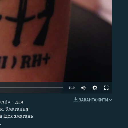
able
1:19
ЗАВАНТАЖИТИ
ені» – для
EMBED
ок. Змагання
а ідея змагань
.