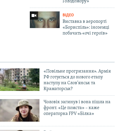
Голодомору»
ВІДЕО
Виставка в аеропорті
«Бориспіль»: іноземці
побачать «очі героїв»
«Повільне прогризання». Армія
РФ готується до нового етапу
наступу на Слов’янськ та
Краматорськ?
Чоловік загинув і вона пішла на
фронт. «Це помста» – каже
операторка FPV «Білка»