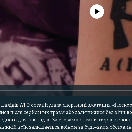
No media source currently avail
інвалідів АТО організувала спортивні змагання «Нескор
валися після серйозних травм або залишилися без кінців
дного дня інвалідів. За словами організаторів, основн
равжній воїн залишається воїном за будь-яких обставин