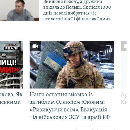
Вийшов з полону, а дружина
виїхала до Польщі. Як після 1000
днів неволі вибратися «із
психологічної і фінансової ями»
ркова. Як
Наша остання зйомка із
Арм
ійськими
загиблим Олексієм Юковим:
Киї
ї
«Ризикуючи всім». Евакуація
тіл військових ЗСУ та армії РФ