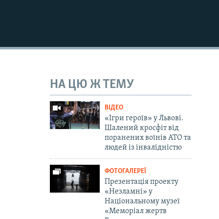
НА ЦЮ Ж ТЕМУ
ВІДЕО
«Ігри героїв» у Львові.
Шалений кросфіт від
поранених воїнів АТО та
людей із інвалідністю
ФОТОГАЛЕРЕЇ
Презентація проекту
«Незламні» у
Національному музеї
«Меморіал жертв