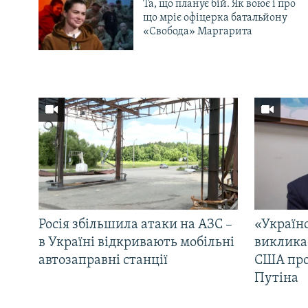
Та, що планує бій. Як воює і про
що мріє офіцерка батальйону
«Свобода» Маргарита
Росія збільшила атаки на АЗС –
«Україн
в Україні відкривають мобільні
виклика
автозаправні станції
США про 
Путіна