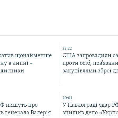
22:22
тратив щонайменше
США запровадили са
ну в липні –
проти осіб, пов’язани
ахисники
закупівлями зброї д
20:01
РФ пишуть про
У Павлограді удар Р
ь генерала Валерія
знищив депо «Укрп