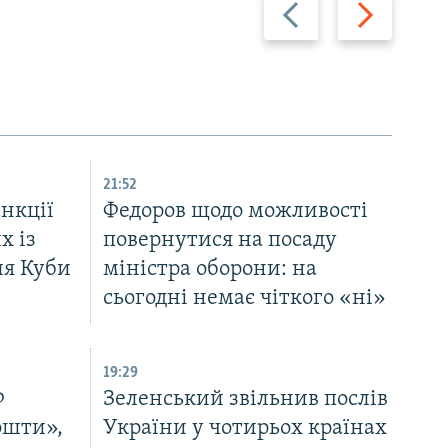
Назад
Вперед
21:52
нкції
Федоров щодо можливості
х із
повернутися на посаду
ля Куби
міністра оборони: на
сьогодні немає чіткого «ні»
19:29
Ф
Зеленський звільнив послів
ошти»,
України у чотирьох країнах