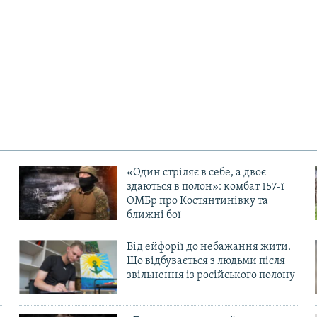
«Один стріляє в себе, а двоє
здаються в полон»: комбат 157-ї
ОМБр про Костянтинівку та
ближні бої
Від ейфорії до небажання жити.
Що відбувається з людьми після
в
звільнення із російського полону