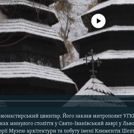
No media source currently avail
 монастирський цвинтар. Його заклав митрополит УГ
ах минулого століття у Свято-Іванівський лаврі у Льво
рії Музею архітектури та побуту імені Климентія Шеп