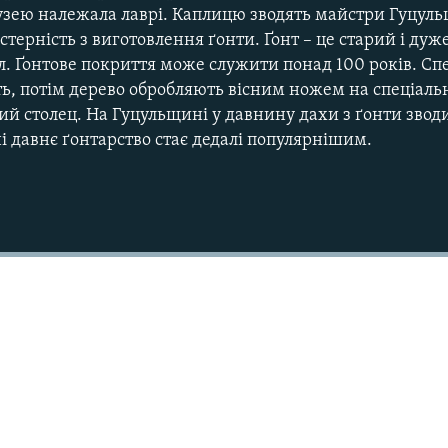
музею належала лаврі. Каплицю зводять майстри Гуцуль
ерність з виготовлення ґонти. Ґонт – це старий і дуж
л. Ґонтове покриття може служити понад 100 років. С
ь, потім дерево обробляють вісним ножем на спеціальн
ний столец. На Гуцульщині у давнину дахи з ґонти зво
 давнє ґонтарство стає дедалі популярнішим.