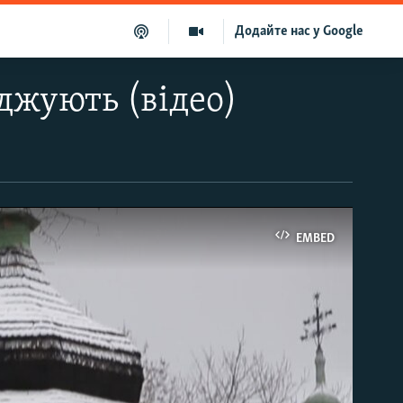
Додайте нас у Google
джують (відео)
EMBED