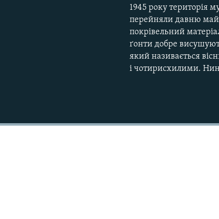
1945 року територія 
перейняли давню майст
покрівельний матеріа
ґонти добре висушуют
який називається віс
і чотирисхилими. Нині