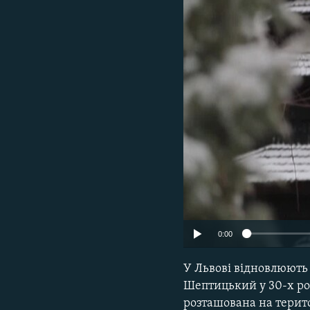
МУЛЬТИМЕДІА
ФОТО
СПЕЦПРОЄКТИ
ПОДКАСТИ
0:00
У Львові відновлюють
Шептицький у 30-х рок
розташована на терито