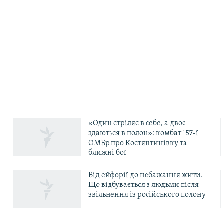
«Один стріляє в себе, а двоє
здаються в полон»: комбат 157-ї
ОМБр про Костянтинівку та
ближні бої
Від ейфорії до небажання жити.
Що відбувається з людьми після
в
звільнення із російського полону