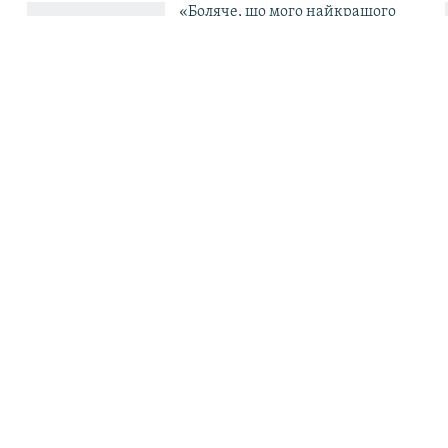
«Боляче, що мого найкращого
бійця, який став батьком-
одинаком і перевівся в ТЦК, б’ють
свої в тилу» – комбриг Габінет
ський народ справді
Нова небезпека для Ха
є захоплення»: сенатор
виживає місто під рос
Україну, війну та
ударами | Донбас Реалі