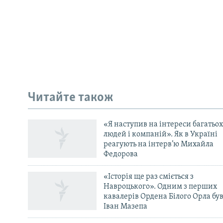
КРИМ РЕАЛІЇ
РУС
Читайте також
УКР
КТАТ
«Я наступив на інтереси багатьох
людей і компаній». Як в Україні
ДОЛУЧАЙСЯ!
реагують на інтерв’ю Михайла
Федорова
«Історія ще раз сміється з
Навроцького». Одним з перших
кавалерів Ордена Білого Орла бу
Іван Мазепа
Усі сайти RFE/RL