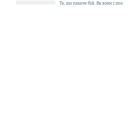
Та, що планує бій. Як воює і про
що мріє офіцерка батальйону
«Свобода» Маргарита
Росія збільшила атаки на АЗС –
«Україн
в Україні відкривають мобільні
виклика
автозаправні станції
США про 
Путіна