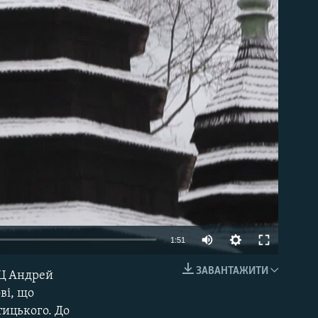
able
1:51
ЗАВАНТАЖИТИ
КЦ Андрей
EMBED
ві, що
тицького. До