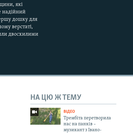
щини, які
е надійний
першу дошку для
ому верстаті,
дили двосхилими
НА ЦЮ Ж ТЕМУ
ВІДЕО
Трембіта перетворила
нас на панків –
музикант з Івано-