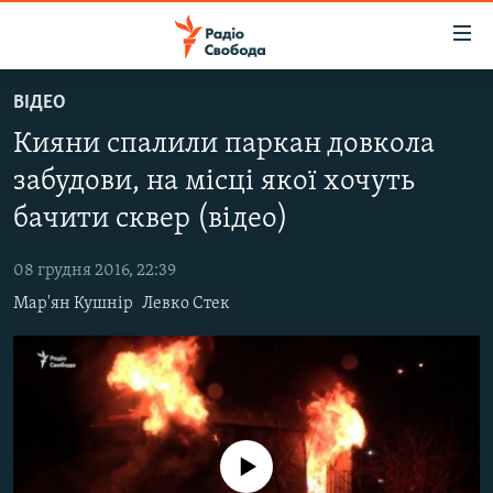
Доступність
посилання
Перейти
ВІДЕО
до
РАДІО СВОБОДА – 70 РОКІВ
Кияни спалили паркан довкола
основного
ВСЕ ЗА ДОБУ
матеріалу
забудови, на місці якої хочуть
СТАТТІ
Перейти
бачити сквер (відео)
до
ВІЙНА
ПОЛІТИКА
основної
08 грудня 2016, 22:39
РОСІЙСЬКА «ФІЛЬТРАЦІЯ»
ЕКОНОМІКА
навігації
Мар'ян Кушнір
Левко Стек
Перейти
ДОНБАС.РЕАЛІЇ
СУСПІЛЬСТВО
до
КРИМ.РЕАЛІЇ
КУЛЬТУРА
пошуку
ТИ ЯК?
СПОРТ
СХЕМИ
УКРАЇНА
No media source currently available
КИТАЙ.ВИКЛИКИ
СВІТ