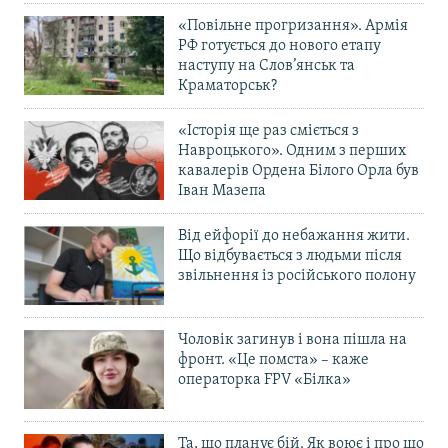
«Повільне прогризання». Армія
РФ готується до нового етапу
наступу на Слов’янськ та
Краматорськ?
«Історія ще раз сміється з
Навроцького». Одним з перших
кавалерів Ордена Білого Орла був
Іван Мазепа
Від ейфорії до небажання жити.
Що відбувається з людьми після
звільнення із російського полону
Чоловік загинув і вона пішла на
фронт. «Це помста» – каже
операторка FPV «Білка»
Та, що планує бій. Як воює і про що