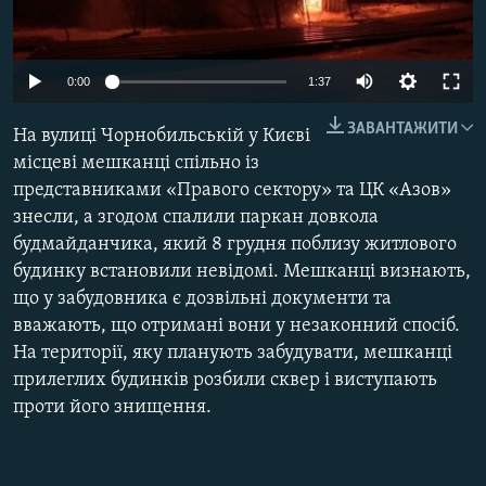
МУЛЬТИМЕДІА
ФОТО
0:00
1:37
СПЕЦПРОЄКТИ
ЗАВАНТАЖИТИ
На вулиці Чорнобильській у Києві
ПОДКАСТИ
місцеві мешканці спільно із
представниками «Правого сектору» та ЦК «Азов»
КРИМ РЕАЛІЇ
знесли, а згодом спалили паркан довкола
РУС
будмайданчика, який 8 грудня поблизу житлового
УКР
будинку встановили невідомі. Мешканці визнають,
що у забудовника є дозвільні документи та
КТАТ
вважають, що отримані вони у незаконний спосіб.
На території, яку планують забудувати, мешканці
ДОЛУЧАЙСЯ!
прилеглих будинків розбили сквер і виступають
проти його знищення.