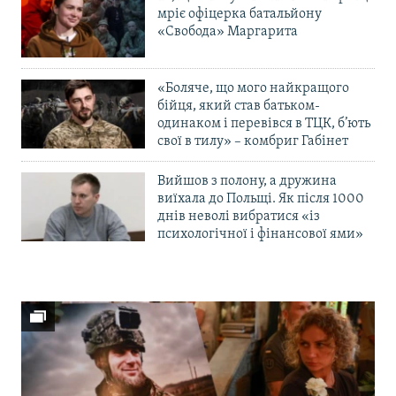
мріє офіцерка батальйону
«Свобода» Маргарита
«Боляче, що мого найкращого
бійця, який став батьком-
одинаком і перевівся в ТЦК, б’ють
свої в тилу» – комбриг Габінет
Вийшов з полону, а дружина
виїхала до Польщі. Як після 1000
днів неволі вибратися «із
психологічної і фінансової ями»