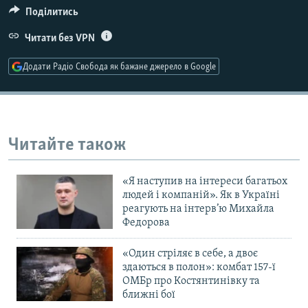
Поділитись
Усі сайти RFE/RL
Читати без VPN
Додати Радіо Свобода як бажане джерело в Google
Читайте також
«Я наступив на інтереси багатьох
людей і компаній». Як в Україні
реагують на інтерв’ю Михайла
Федорова
«Один стріляє в себе, а двоє
здаються в полон»: комбат 157-ї
ОМБр про Костянтинівку та
ближні бої