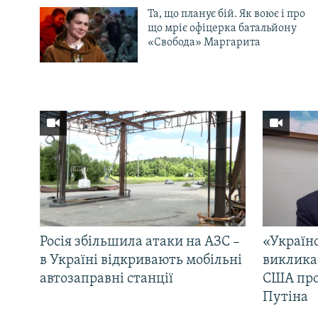
Та, що планує бій. Як воює і про
що мріє офіцерка батальйону
«Свобода» Маргарита
Росія збільшила атаки на АЗС –
«Україн
в Україні відкривають мобільні
виклика
автозаправні станції
США про 
Путіна