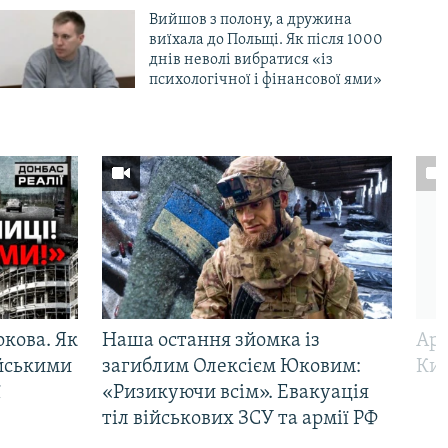
Вийшов з полону, а дружина
виїхала до Польщі. Як після 1000
днів неволі вибратися «із
психологічної і фінансової ями»
ркова. Як
Наша остання зйомка із
Арм
ійськими
загиблим Олексієм Юковим:
Киї
ї
«Ризикуючи всім». Евакуація
тіл військових ЗСУ та армії РФ