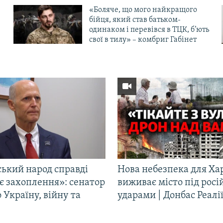
«Боляче, що мого найкращого
бійця, який став батьком-
одинаком і перевівся в ТЦК, б’ють
свої в тилу» – комбриг Габінет
ський народ справді
Нова небезпека для Ха
є захоплення»: сенатор
виживає місто під рос
Україну, війну та
ударами | Донбас Реалі