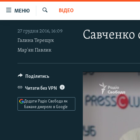
Доступність
ВІДЕО
МЕНЮ
посилання
Шукати
Перейти
РАДІО СВОБОДА – 70 РОКІВ
27 грудня 2016, 16:09
Савченко 
до
ВСЕ ЗА ДОБУ
основного
Галина Терещук
матеріалу
Мар'ян Павлик
СТАТТІ
Перейти
ВІЙНА
ПОЛІТИКА
до
основної
РОСІЙСЬКА «ФІЛЬТРАЦІЯ»
ЕКОНОМІКА
Поділитись
навігації
ДОНБАС.РЕАЛІЇ
СУСПІЛЬСТВО
Перейти
Читати без VPN
до
КРИМ.РЕАЛІЇ
КУЛЬТУРА
Додати Радіо Свобода як
пошуку
ТИ ЯК?
СПОРТ
бажане джерело в Google
СХЕМИ
УКРАЇНА
КИТАЙ.ВИКЛИКИ
СВІТ