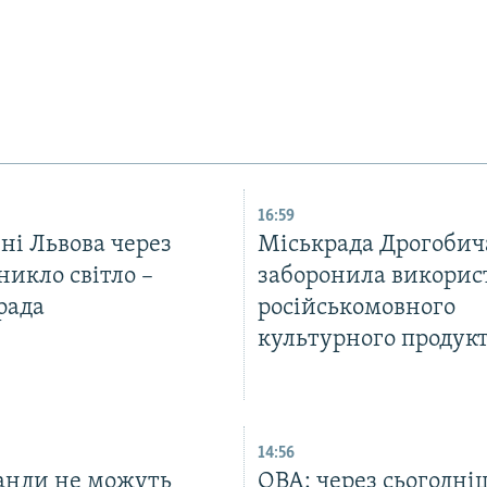
16:59
ні Львова через
Міськрада Дрогобич
никло світло –
заборонила викорис
рада
російськомовного
культурного продук
14:56
анди не можуть
ОВА: через сьогодні