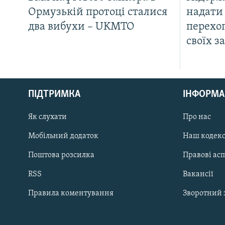
Ормузькій протоці сталися
надати 
два вибухи – UKMTO
перехоп
своїх з
КРИМ РЕАЛІЇ
РУС
ПІДТРИМКА
ІНФОРМА
УКР
КТАТ
Як слухати
Про нас
Мобільний додаток
Наш кодек
ДОЛУЧАЙСЯ!
Поштова розсилка
Правові ас
RSS
Вакансії
Правила коментування
Зворотний 
Усі сайти RFE/RL