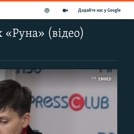
Додайте нас у Google
 «Руна» (відео)
EMBED