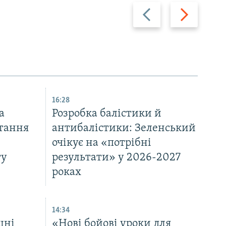
Назад
Вперед
16:28
а
Розробка балістики й
тання
антибалістики: Зеленський
очікує на «потрібні
ту
результати» у 2026-2027
роках
14:34
шні
«Нові бойові уроки для