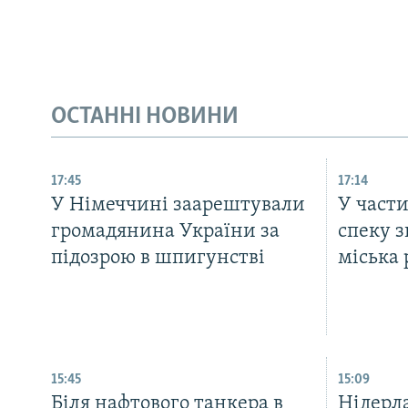
ОСТАННІ НОВИНИ
17:45
17:14
У Німеччині заарештували
У части
громадянина України за
спеку з
підозрою в шпигунстві
міська 
15:45
15:09
Біля нафтового танкера в
Нідерл