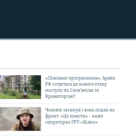
«Повільне прогризання». Армія
РФ готується до нового етапу
наступу на Слов’янськ та
Краматорськ?
Чоловік загинув і вона пішла на
фронт. «Це помста» – каже
операторка FPV «Білка»