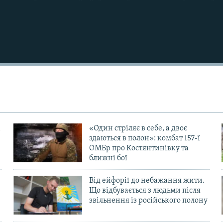
«Один стріляє в себе, а двоє
здаються в полон»: комбат 157-ї
ОМБр про Костянтинівку та
ближні бої
Від ейфорії до небажання жити.
Що відбувається з людьми після
в
звільнення із російського полону