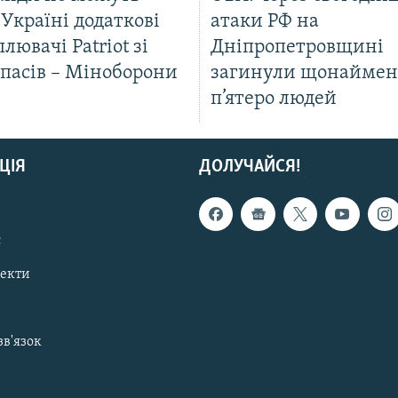
Україні додаткові
атаки РФ на
лювачі Patriot зі
Дніпропетровщині
апасів – Міноборони
загинули щонайме
п’ятеро людей
ЦІЯ
ДОЛУЧАЙСЯ!
с
пекти
зв'язок