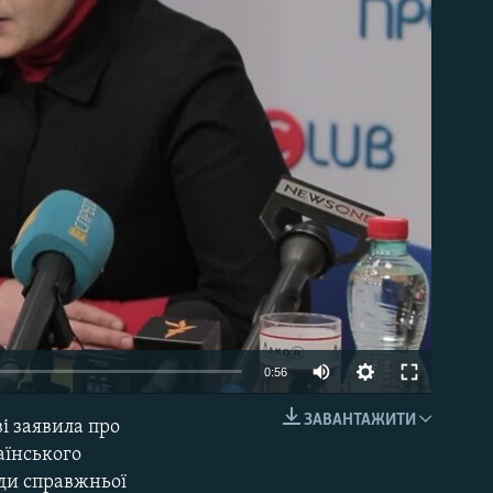
able
0:56
ЗАВАНТАЖИТИ
і заявила про
EMBED
аїнського
ади справжньої