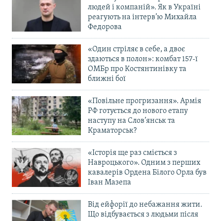
людей і компаній». Як в Україні
реагують на інтерв’ю Михайла
Федорова
«Один стріляє в себе, а двоє
здаються в полон»: комбат 157-ї
ОМБр про Костянтинівку та
ближні бої
«Повільне прогризання». Армія
РФ готується до нового етапу
наступу на Слов’янськ та
Краматорськ?
«Історія ще раз сміється з
Навроцького». Одним з перших
кавалерів Ордена Білого Орла був
Іван Мазепа
Від ейфорії до небажання жити.
Що відбувається з людьми після