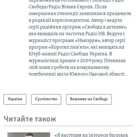
переможниця Регіональної стипендії Радіо
Свобода/Радіо Вільна Європа. Після
завершення стипендії залишилася працювати
в редакції кореспондентом. Автор і ведуча
серії радійних програм «Свобода в деталях»,
яка виходила на частотах Радіо НВ. Ведуча і
журналіст програми «Ньюзрум», автор серії
програм «Коротка пам'ять», які виходять на
Ютуб-каналі Радіо Свобода Україна. В
журналістиці працює з 2009 року. Починала
свій шлях з роботи на комунальному
телебаченні міста Южного Одеської області.
Україна
Суспільство
Важливе на Свободі
Читайте також
«Я наступив на інтереси багатьох