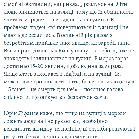
сімейні обставини, наприклад, розлучення. Літні
люди опиняються на вулиці, тому що їх обманюють
часто самі родичі – викидають на вулицю. Є
проблема людей, які повертаються із в’язниці і не
мають де оселитись. В останній рік разом з
безробіттям прийшло таке явище, як заробітчани.
Вони приїжджають в Київ у пошуках роботи, але не
знаходять і залишаються на вулиці. В мороз зараз
достатньо 15-20 хвилин, щоб людина замерзла.
Якщо хтось заховався в під’їзді, а на вулиці -15,
можна вже трошки потерпіти, бо вигнати людину в
-15 вночі – це смерть для неї», – пояснює голова
спільноти, що опікується безхатченками.
Юрій Ліфансе каже, що якщо на вулиці в морози
лежить людина і не рухається, необхідно
викликати швидку чи поліцію, ці служби реагують і
рятують безхатченків від замерзання.