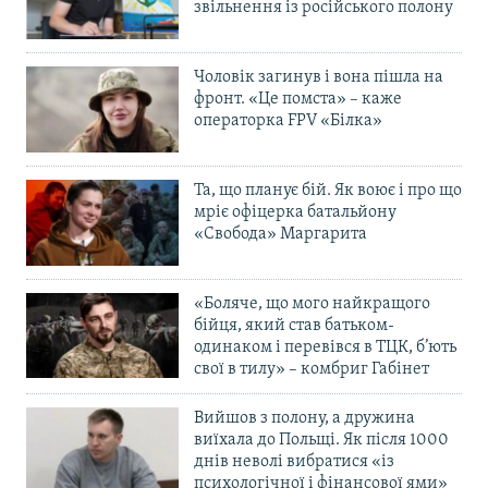
звільнення із російського полону
Чоловік загинув і вона пішла на
фронт. «Це помста» – каже
операторка FPV «Білка»
Та, що планує бій. Як воює і про що
мріє офіцерка батальйону
«Свобода» Маргарита
«Боляче, що мого найкращого
бійця, який став батьком-
одинаком і перевівся в ТЦК, б’ють
свої в тилу» – комбриг Габінет
Вийшов з полону, а дружина
виїхала до Польщі. Як після 1000
днів неволі вибратися «із
психологічної і фінансової ями»