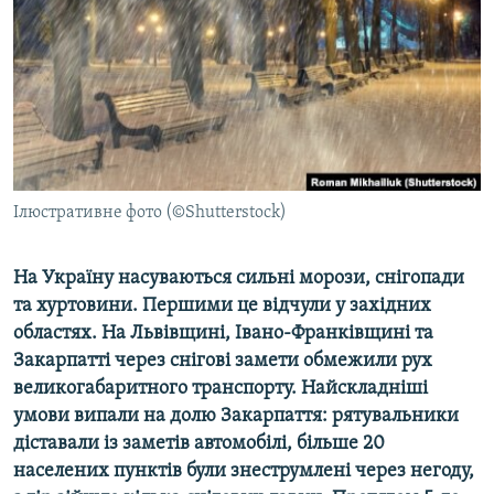
МУЛЬТИМЕДІА
ФОТО
СПЕЦПРОЄКТИ
ПОДКАСТИ
КРИМ РЕАЛІЇ
Ілюстративне фото (©Shutterstock)
РУС
УКР
На Україну насуваються сильні морози, снігопади
та хуртовини. Першими це відчули у західних
КТАТ
областях. На Львівщині, Івано-Франківщині та
Закарпатті через снігові замети обмежили рух
ДОЛУЧАЙСЯ!
великогабаритного транспорту. Найскладніші
умови випали на долю Закарпаття: рятувальники
діставали із заметів автомобілі, більше 20
населених пунктів були знеструмлені через негоду,