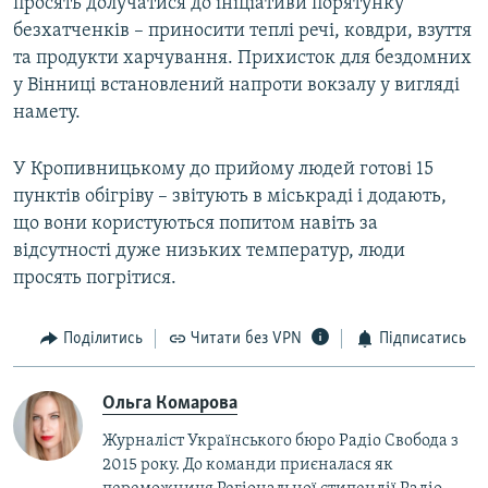
просять долучатися до ініціативи порятунку
безхатченків – приносити теплі речі, ковдри, взуття
та продукти харчування. Прихисток для бездомних
у Вінниці встановлений напроти вокзалу у вигляді
намету.
У Кропивницькому до прийому людей готові 15
пунктів обігріву – звітують в міськраді і додають,
що вони користуються попитом навіть за
відсутності дуже низьких температур, люди
просять погрітися.
Поділитись
Читати без VPN
Підписатись
Ольга Комарова
Журналіст Українського бюро Радіо Свобода з
2015 року. До команди приєналася як