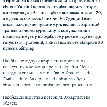
з гір зійшло кілька снігових лавин. Протягом 5-го
Усі сайти RFE/RL
січня в Україні прогнозують різкі пориву вітру та
ожеледицю, а з 6 січня – різке похолодання: до -20,
а в деяких областях і нижче. На Одещині вже
оголосили, що не пускатимуть великогабаритний
транспорт через хуртовину, а комунальники
працюватимуть у цілодобовому режимі. До негоди
готуються і у столиці, в Києві планують відкрити 30
пунктів обігріву.
Найбільше відчули вторгнення арктичних
повітряних мас західні регіони країни. Через
негоду та сильні замети в Івано-Франківській,
Львівській та Закарпатській областях було
обмежено рух великогабаритного транспорту.
Найбільше від стихії потерпіла Закарпатська
область.