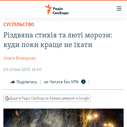
Доступність
посилання
Перейти
СУСПІЛЬСТВО
до
РАДІО СВОБОДА – 70 РОКІВ
Різдвяна стихія та люті морози:
основного
ВСЕ ЗА ДОБУ
матеріалу
куди поки краще не їхати
СТАТТІ
Перейти
до
Ольга Комарова
ВІЙНА
ПОЛІТИКА
основної
05 січня 2017, 16:50
РОСІЙСЬКА «ФІЛЬТРАЦІЯ»
ЕКОНОМІКА
навігації
Перейти
ДОНБАС.РЕАЛІЇ
СУСПІЛЬСТВО
Поділитись
Читати без VPN
до
КРИМ.РЕАЛІЇ
КУЛЬТУРА
пошуку
Додати Радіо Свобода як бажане джерело в Google
ТИ ЯК?
СПОРТ
СХЕМИ
УКРАЇНА
КИТАЙ.ВИКЛИКИ
СВІТ