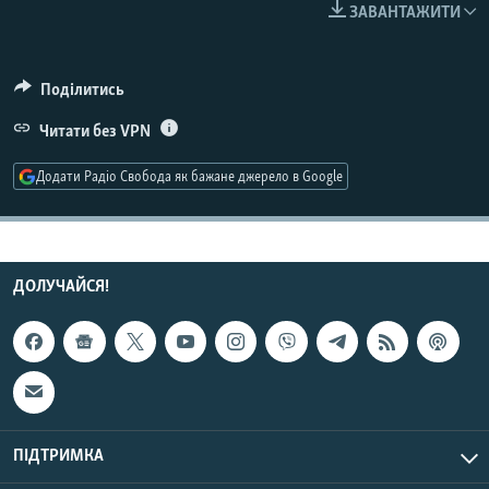
ЗАВАНТАЖИТИ
КИТАЙ.ВИКЛИКИ
МУЛЬТИМЕДІА
Поділитись
ФОТО
Читати без VPN
СПЕЦПРОЄКТИ
ПОДКАСТИ
Додати Радіо Свобода як бажане джерело в Google
КРИМ РЕАЛІЇ
РУС
ДОЛУЧАЙСЯ!
УКР
КТАТ
ДОЛУЧАЙСЯ!
ПІДТРИМКА