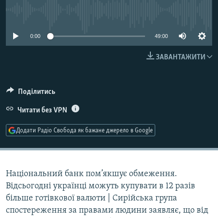
МУЛЬТИМЕДІА
No media source currently available
ФОТО
0:00
49:00
СПЕЦПРОЄКТИ
ЗАВАНТАЖИТИ
ПОДКАСТИ
КРИМ РЕАЛІЇ
Поділитись
РУС
Читати без VPN
УКР
Додати Радіо Свобода як бажане джерело в Google
КТАТ
ДОЛУЧАЙСЯ!
Національний банк пом’якшує обмеження.
Відсьогодні українці можуть купувати в 12 разів
більше готівкової валюти | Сирійська група
спостереження за правами людини заявляє, що від