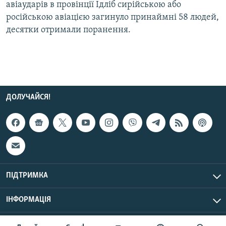
авіаударів в провінції Ідліб сирійською або
Усі сайти RFE/RL
російською авіацією загинуло принаймні 58 людей,
десятки отримали поранення.
ДОЛУЧАЙСЯ!
ПІДТРИМКА
ІНФОРМАЦІЯ