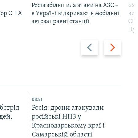
Росія збільшила атаки на АЗС –
«Ук
тор США
в Україні відкривають мобільні
вик
автозаправні станції
США
Пут
Назад
Вперед
08:51
бстріл
Росія: дрони атакували
дей,
російські НПЗ у
Краснодарському краї і
Самарській області