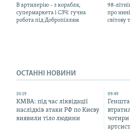
В артилерію – з корабля,
98-літні
супермаркета і СЗЧ: гучна
про нин
робота під Добропіллям
світову 
ОСТАННІ НОВИНИ
10:19
09:49
КМВА: під час ліквідації
Генштаб
наслідків атаки РФ по Києву
втратил
виявили тіло людини
чотири 
артсис