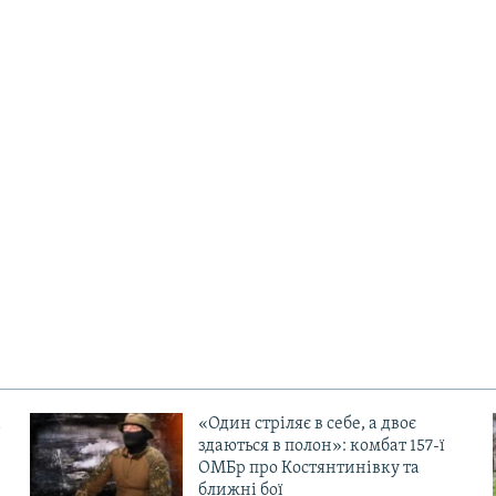
«Один стріляє в себе, а двоє
здаються в полон»: комбат 157-ї
ОМБр про Костянтинівку та
ближні бої