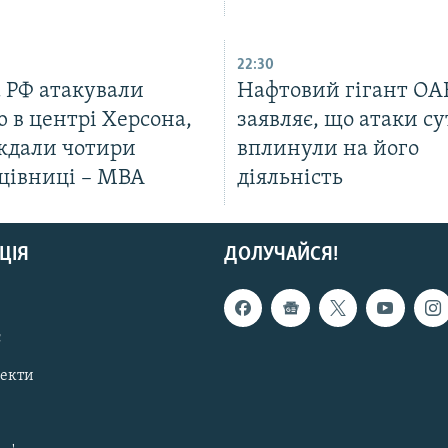
22:30
а РФ атакували
Нафтовий гігант ОА
 в центрі Херсона,
заявляє, що атаки су
ждали чотири
вплинули на його
цівниці – МВА
діяльність
ЦІЯ
ДОЛУЧАЙСЯ!
с
пекти