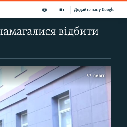
Додайте нас у Google
 намагалися відбити
EMBED