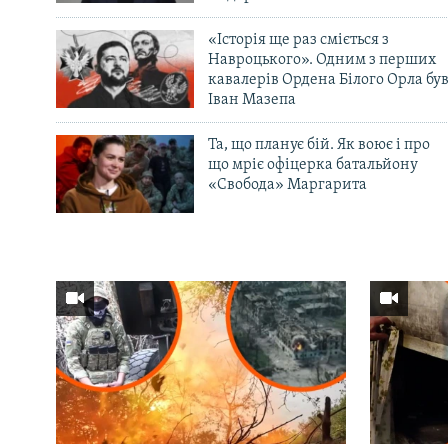
«Історія ще раз сміється з
Навроцького». Одним з перших
кавалерів Ордена Білого Орла бу
Іван Мазепа
Та, що планує бій. Як воює і про
що мріє офіцерка батальйону
«Свобода» Маргарита