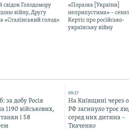
й свідок Голодомору
«Поразка [України]
ішню війну, Другу
неприпустима» – сена
та «Сталінський голод»
Кертіс про російсько-
українську війну
09:27
: за добу Росія
На Київщині через о
а 1190 військових,
РФ загинуло троє лю
танки і 58
серед них дитина –
тем
Ткаченко