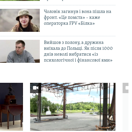
Чоловік загинув і вона пішла на
фронт. «Це помста» – каже
операторка FPV «Білка»
Вийшов з полону, а дружина
виїхала до Польщі. Як після 1000
днів неволі вибратися «із
психологічної і фінансової ями»