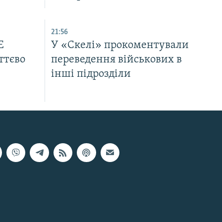
21:56
Е
У «Скелі» прокоментували
ттєво
переведення військових в
інші підрозділи