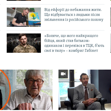
Від ейфорії до небажання жити.
Що відбувається з людьми після
в
звільнення із російського полону
«Боляче, що мого найкращого
бійця, який став батьком-
одинаком і перевівся в ТЦК, б’ють
свої в тилу» – комбриг Габінет