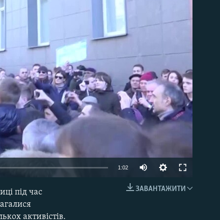
able
1:02
ЗАВАНТАЖИТИ
ці під час
EMBED
магалися
ькох активістів.