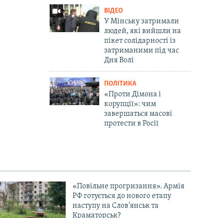
ВІДЕО
У Мінську затримали
людей, які вийшли на
пікет солідарності із
затриманими під час
Дня Волі
ПОЛІТИКА
«Проти Дімона і
корупції»: чим
завершаться масові
протести в Росії
«Повільне прогризання». Армія
РФ готується до нового етапу
наступу на Слов’янськ та
Краматорськ?