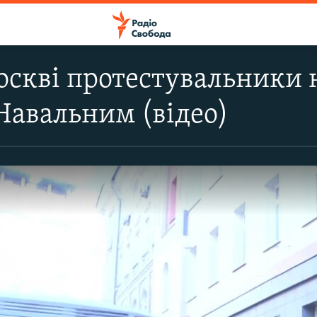
Москві протестувальники
 Навальним (відео)