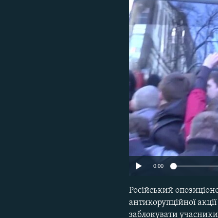
МУЛЬТИМЕДІА
ФОТО
СПЕЦПРОЄКТИ
ПОДКАСТИ
0:00
Російський опозиціоне
антикорупційної акції
заблокувати учасники 