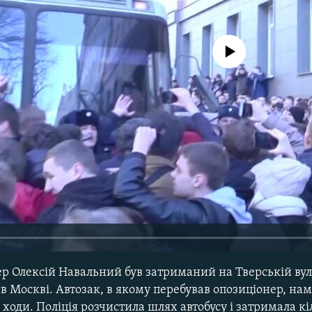
No media source currently avail
р Олексій Навальний був затриманий на Тверській вули
 в Москві. Автозак, в якому перебував опозиціонер, на
ходи. Поліція розчистила шлях автобусу і затримала кіл