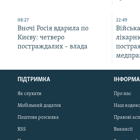
08:27
22:49
Вночі Росія вдарила по
Військ
Києву: четверо
лікарню
постраждалих – влада
постра
медпра
КРИМ РЕАЛІЇ
РУС
ПІДТРИМКА
ІНФОРМА
УКР
КТАТ
Як слухати
Про нас
Мобільний додаток
Наш кодек
ДОЛУЧАЙСЯ!
Поштова розсилка
Правові ас
RSS
Вакансії