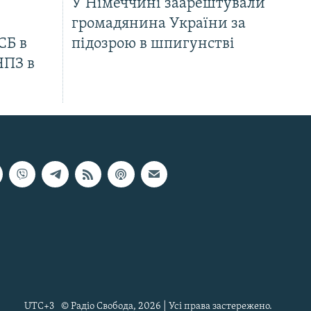
У Німеччині заарештували
громадянина України за
СБ в
підозрою в шпигунстві
НПЗ в
UTC+3
© Радіо Свобода, 2026 | Усі права застережено.