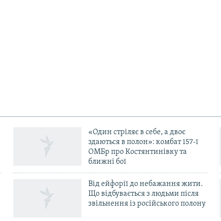
«Один стріляє в себе, а двоє
здаються в полон»: комбат 157-ї
ОМБр про Костянтинівку та
ближні бої
Від ейфорії до небажання жити.
Що відбувається з людьми після
в
звільнення із російського полону