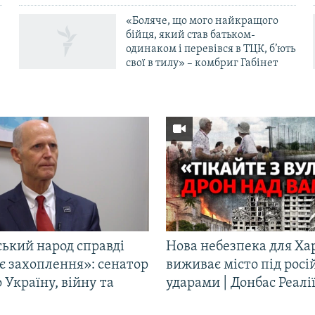
«Боляче, що мого найкращого
бійця, який став батьком-
одинаком і перевівся в ТЦК, б’ють
свої в тилу» – комбриг Габінет
ський народ справді
Нова небезпека для Ха
є захоплення»: сенатор
виживає місто під рос
Україну, війну та
ударами | Донбас Реалі