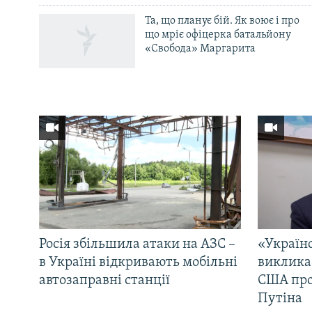
Та, що планує бій. Як воює і про
що мріє офіцерка батальйону
«Свобода» Маргарита
Росія збільшила атаки на АЗС –
«Україн
в Україні відкривають мобільні
виклика
автозаправні станції
США про 
Путіна