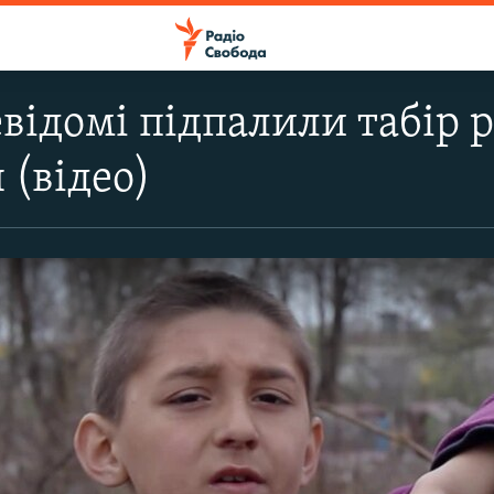
евідомі підпалили табір р
 (відео)