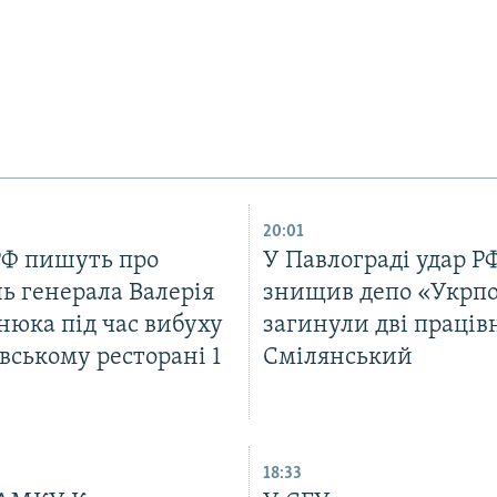
20:01
РФ пишуть про
У Павлограді удар Р
ь генерала Валерія
знищив депо «Укрп
нюка під час вибуху
загинули дві праців
вському ресторані 1
Смілянський
18:33