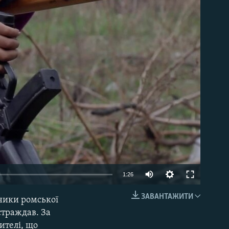
able
1:26
ЗАВАНТАЖИТИ
вники ромської
EMBED
страждав. За
ителі, що