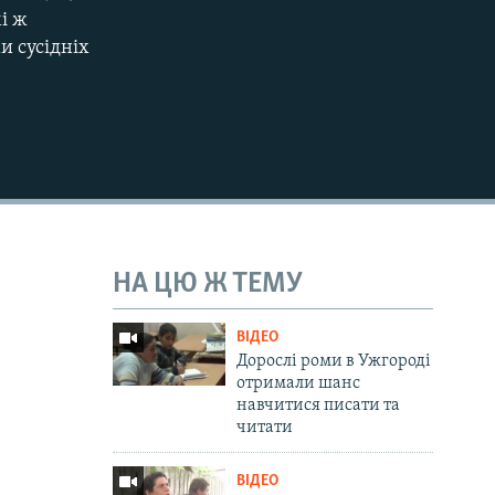
мі ж
и сусідніх
НА ЦЮ Ж ТЕМУ
ВІДЕО
Дорослі роми в Ужгороді
отримали шанс
навчитися писати та
читати
ВІДЕО