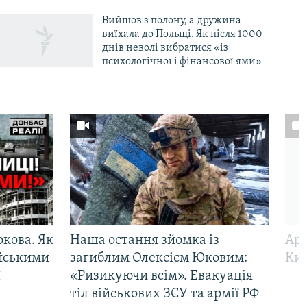
Вийшов з полону, а дружина
виїхала до Польщі. Як після 1000
днів неволі вибратися «із
психологічної і фінансової ями»
ркова. Як
Наша остання зйомка із
Арм
ійськими
загиблим Олексієм Юковим:
Киї
ї
«Ризикуючи всім». Евакуація
тіл військових ЗСУ та армії РФ