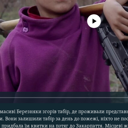
No media source currently avail
масиві Березняки згорів табір, де проживали предста
 Вони залишили табір за день до пожежі, ніхто не по
я придбала їм квитки на потяг до Закарпаття. Місцеві ж