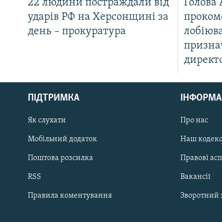
22 людини постраждали від
Голова
ударів РФ на Херсонщині за
проком
день – прокуратура
лобіюв
призна
директ
КРИМ РЕАЛІЇ
РУС
ПІДТРИМКА
ІНФОРМА
УКР
КТАТ
Як слухати
Про нас
Мобільний додаток
Наш кодек
ДОЛУЧАЙСЯ!
Поштова розсилка
Правові ас
RSS
Вакансії
Правила коментування
Зворотний 
Усі сайти RFE/RL