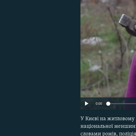
МУЛЬТИМЕДІА
ФОТО
СПЕЦПРОЄКТИ
ПОДКАСТИ
0:00
У Києві на житловому 
національної меншини.
словами ромів, поліці