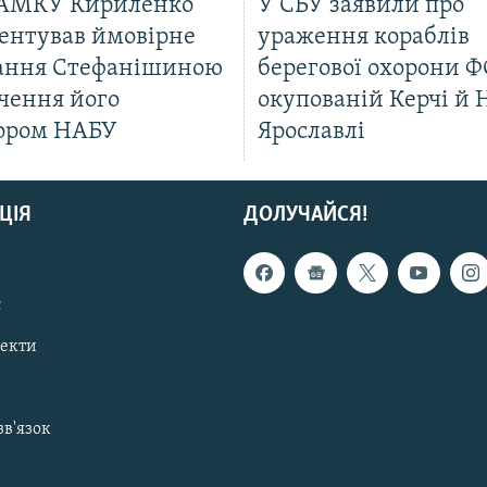
 АМКУ Кириленко
У СБУ заявили про
ентував ймовірне
ураження кораблів
ання Стефанішиною
берегової охорони Ф
чення його
окупованій Керчі й 
ором НАБУ
Ярославлі
ЦІЯ
ДОЛУЧАЙСЯ!
с
пекти
зв'язок