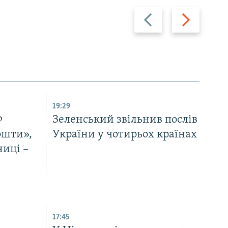
Назад
Вперед
19:29
Ф
Зеленський звільнив послів
ошти»,
України у чотирьох країнах
ниці –
17:45