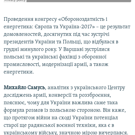
Проведення конгресу «Обороноздатність і
енергетика: Європа та Україна-2017» – це результат
домовленостей, досягнутих під час зустрічі
президентів України та Польщі, що відбулася в
грудні минулого року. У Варшаві зустрілися
польські та українські фахівці з оборонної
промисловості, модернізації армії, а також
енергетики.
Михайло Самусь
, аналітик з українського Центру
досліджень армії, конверсії та роззброєння,
пояснює, чому для України важлива саме така
формула розмов із польською стороною. Він каже,
що протягом війни на сході України потенціал
старої ще радянської воєнної техніки, яка є в
українському війську, значною мірою вичерпався.