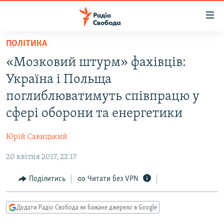
Доступність
посилання
Перейти
ПОЛІТИКА
до
РАДІО СВОБОДА – 70 РОКІВ
«Мозковий штурм» фахівців:
основного
ВСЕ ЗА ДОБУ
матеріалу
Україна і Польща
СТАТТІ
Перейти
поглиблюватимуть співпрацю у
до
ВІЙНА
ПОЛІТИКА
сфері оборони та енергетики
основної
РОСІЙСЬКА «ФІЛЬТРАЦІЯ»
ЕКОНОМІКА
навігації
Юрій Савицький
Перейти
ДОНБАС.РЕАЛІЇ
СУСПІЛЬСТВО
до
20 квітня 2017, 22:17
КРИМ.РЕАЛІЇ
КУЛЬТУРА
пошуку
ТИ ЯК?
Поділитись
Читати без VPN
СПОРТ
СХЕМИ
УКРАЇНА
Додати Радіо Свобода як бажане джерело в Google
КИТАЙ.ВИКЛИКИ
СВІТ