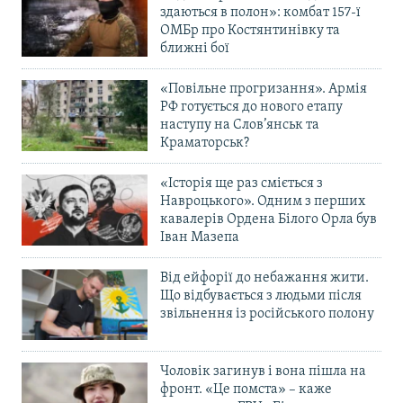
здаються в полон»: комбат 157-ї
ОМБр про Костянтинівку та
ближні бої
«Повільне прогризання». Армія
РФ готується до нового етапу
наступу на Слов’янськ та
Краматорськ?
«Історія ще раз сміється з
Навроцького». Одним з перших
кавалерів Ордена Білого Орла був
Іван Мазепа
Від ейфорії до небажання жити.
Що відбувається з людьми після
звільнення із російського полону
Чоловік загинув і вона пішла на
фронт. «Це помста» – каже