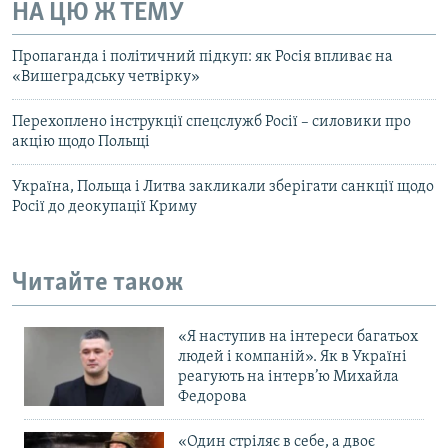
НА ЦЮ Ж ТЕМУ
Пропаганда і політичний підкуп: як Росія впливає на
«Вишеградську четвірку»
Перехоплено інструкції спецслужб Росії – силовики про
акцію щодо Польщі
Україна, Польща і Литва закликали зберігати санкції щодо
Росії до деокупації Криму
Читайте також
«Я наступив на інтереси багатьох
людей і компаній». Як в Україні
реагують на інтерв’ю Михайла
Федорова
«Один стріляє в себе, а двоє