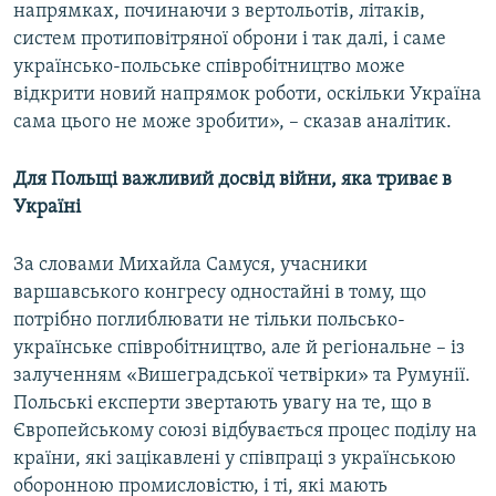
напрямках, починаючи з вертольотів, літаків,
систем протиповітряної оброни і так далі, і саме
українсько-польське співробітництво може
відкрити новий напрямок роботи, оскільки Україна
сама цього не може зробити», – сказав аналітик.
Для Польщі важливий досвід війни, яка триває в
Україні
За словами Михайла Самуся, учасники
варшавського конгресу одностайні в тому, що
потрібно поглиблювати не тільки польсько-
українське співробітництво, але й регіональне – із
залученням «Вишеградської четвірки» та Румунії.
Польські експерти звертають увагу на те, що в
Європейському союзі відбувається процес поділу на
країни, які зацікавлені у співпраці з українською
оборонною промисловістю, і ті, які мають