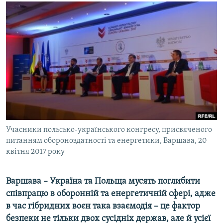
МУЛЬТИМЕДІА
ФОТО
СПЕЦПРОЄКТИ
ПОДКАСТИ
КРИМ РЕАЛІЇ
РУС
УКР
Учасники польсько-українського конгресу, присвяченого
КТАТ
питанням обороноздатності та енергетики, Варшава, 20
квітня 2017 року
ДОЛУЧАЙСЯ!
Варшава – Україна та Польща мусять поглибити
співпрацю в оборонній та енергетичній сфері, адже
в час гібридних воєн така взаємодія – це фактор
безпеки не тільки двох сусідніх держав, але й усієї