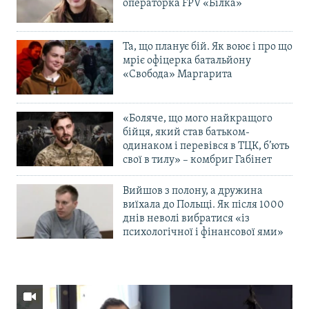
операторка FPV «Білка»
Та, що планує бій. Як воює і про що
мріє офіцерка батальйону
«Свобода» Маргарита
«Боляче, що мого найкращого
бійця, який став батьком-
одинаком і перевівся в ТЦК, б’ють
свої в тилу» – комбриг Габінет
Вийшов з полону, а дружина
виїхала до Польщі. Як після 1000
днів неволі вибратися «із
психологічної і фінансової ями»