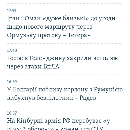
17:59
Іран і Оман «дуже близькі» до угоди
щодо нового маршруту через
Ормузьку протоку – Тегеран
17:40
Росія: в Геленджику закрили всі пляжі
через атаки БпЛА
16:59
У Болгарії поблизу кордону з Румунією
вибухнув безпілотник – Радев
16:37
На Кінбурні армія РФ перебуває «у
глухій обороні» – командир ОТУ