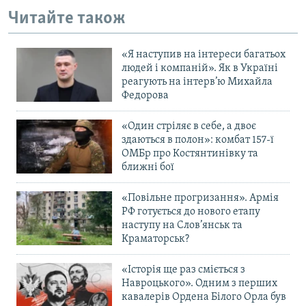
Усі сайти RFE/RL
Читайте також
«Я наступив на інтереси багатьох
людей і компаній». Як в Україні
реагують на інтерв’ю Михайла
Федорова
«Один стріляє в себе, а двоє
здаються в полон»: комбат 157-ї
ОМБр про Костянтинівку та
ближні бої
«Повільне прогризання». Армія
РФ готується до нового етапу
наступу на Слов’янськ та
Краматорськ?
«Історія ще раз сміється з
Навроцького». Одним з перших
кавалерів Ордена Білого Орла був