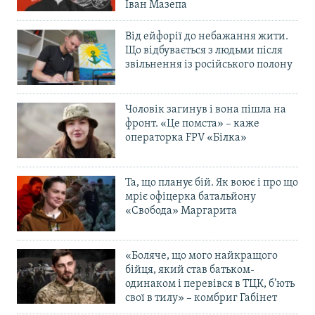
Іван Мазепа
Від ейфорії до небажання жити.
Що відбувається з людьми після
звільнення із російського полону
Чоловік загинув і вона пішла на
фронт. «Це помста» – каже
операторка FPV «Білка»
Та, що планує бій. Як воює і про що
мріє офіцерка батальйону
«Свобода» Маргарита
«Боляче, що мого найкращого
бійця, який став батьком-
одинаком і перевівся в ТЦК, б’ють
свої в тилу» – комбриг Габінет