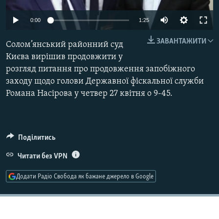
МУЛЬТИМЕДІА
0:00
1:25
ФОТО
ЗАВАНТАЖИТИ
СПЕЦПРОЄКТИ
Солом’янський районний суд
Києва вирішив продовжити у
ПОДКАСТИ
розгляд питання про продовження запобіжного
заходу щодо голови Державної фіскальної служби
КРИМ РЕАЛІЇ
Романа Насірова у четвер 27 квітня о 9-45.
РУС
УКР
КТАТ
Поділитись
Читати без VPN
ДОЛУЧАЙСЯ!
Додати Радіо Свобода як бажане джерело в Google