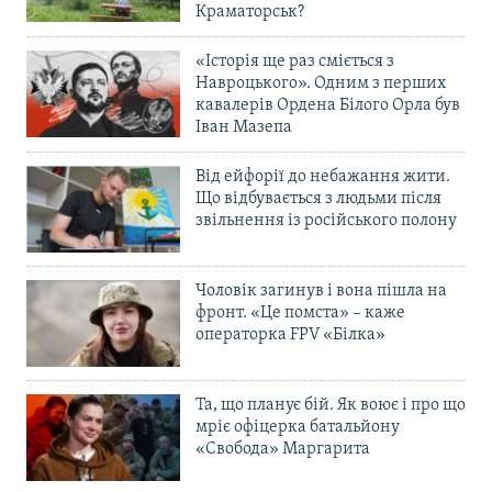
Краматорськ?
«Історія ще раз сміється з
Навроцького». Одним з перших
кавалерів Ордена Білого Орла був
Іван Мазепа
Від ейфорії до небажання жити.
Що відбувається з людьми після
звільнення із російського полону
Чоловік загинув і вона пішла на
фронт. «Це помста» – каже
операторка FPV «Білка»
Та, що планує бій. Як воює і про що
мріє офіцерка батальйону
«Свобода» Маргарита