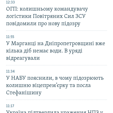
12:33
ОГП: колишньому командувачу
логістики Повітряних Сил ЗСУ
повідомили про нову підозру
11:55
У Марганці на Дніпропетровщині вже
кілька діб немає води. В уряді
відреагували
11:34
У НАБУ пояснили, в чому підозрюють
колишню віцепрем’єрку та посла
Стефанішину
11:17
Україна підтвердила ураження НПЗ у