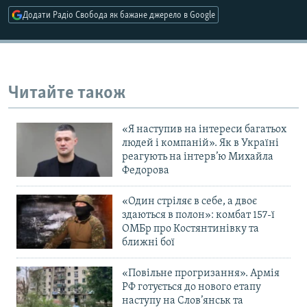
Додати Радіо Свобода як бажане джерело в Google
Усі сайти RFE/RL
Читайте також
«Я наступив на інтереси багатьох
людей і компаній». Як в Україні
реагують на інтерв’ю Михайла
Федорова
«Один стріляє в себе, а двоє
здаються в полон»: комбат 157-ї
ОМБр про Костянтинівку та
ближні бої
«Повільне прогризання». Армія
РФ готується до нового етапу
наступу на Слов’янськ та