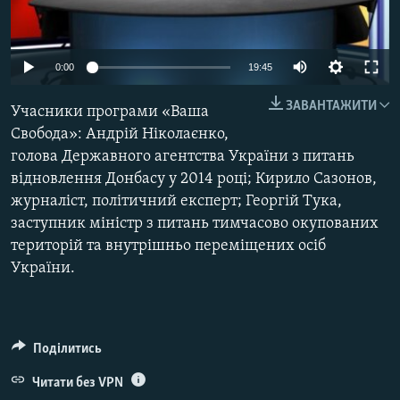
КИТАЙ.ВИКЛИКИ
МУЛЬТИМЕДІА
0:00
19:45
ФОТО
ЗАВАНТАЖИТИ
Учасники програми «Ваша
СПЕЦПРОЄКТИ
Свобода»: Андрій Ніколаєнко,
ПОДКАСТИ
голова Державного агентства України з питань
відновлення Донбасу у 2014 році; Кирило Сазонов,
КРИМ РЕАЛІЇ
журналіст, політичний експерт; Георгій Тука,
РУС
заступник міністр з питань тимчасово окупованих
територій та внутрішньо переміщених осіб
УКР
України.
КТАТ
ДОЛУЧАЙСЯ!
Поділитись
Читати без VPN