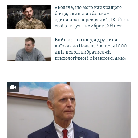
«Боляче, що мого найкращого
бійця, який став батьком-
одинаком і перевівся в ТЦК, б’ють
свої в тилу» – комбриг Габінет
Вийшов з полону, а дружина
виїхала до Польщі. Як після 1000
днів неволі вибратися «із
психологічної і фінансової ями»